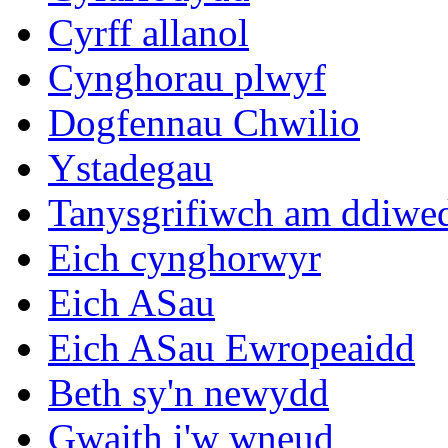
Cyrff allanol
Cynghorau plwyf
Dogfennau Chwilio
Ystadegau
Tanysgrifiwch am ddiwe
Eich cynghorwyr
Eich ASau
Eich ASau Ewropeaidd
Beth sy'n newydd
Gwaith i'w wneud