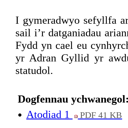
I gymeradwyo sefyllfa ar
sail i’r datganiadau ari
Fydd yn cael eu cynhyrch
yr Adran Gyllid yr awd
statudol.
Dogfennau ychwanegol
Atodiad 1
PDF 41 KB