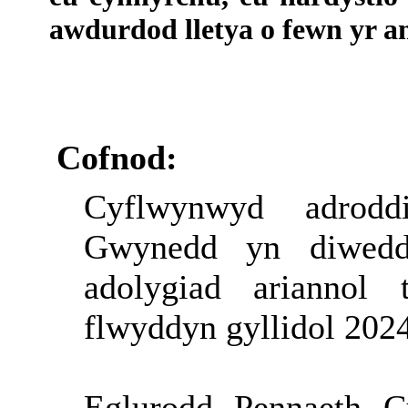
awdurdod lletya o fewn yr am
Cofnod:
Cyflwynwyd adrodd
Gwynedd yn d
iwed
adolygiad ariannol
flwyddyn gyllidol 202
Eglurodd Pennaeth C