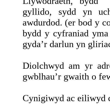
Llywodraeth, bydd
gyllido, sydd yn uc
awdurdod. (er bod y co
bydd y cyfraniad yma 
gyda’r darlun yn gliri
Diolchwyd am yr adro
gwblhau’r gwaith o fe
Cynigiwyd ac eiliwyd 