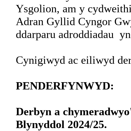
Ysgolion, am y cydweith
Adran Gyllid Cyngor Gwy
ddarparu adroddiadau
yn
Cynigiwyd ac eiliwyd de
PENDERFYNWYD:
Derbyn a chymeradwyo'
Blynyddol 2024/25.