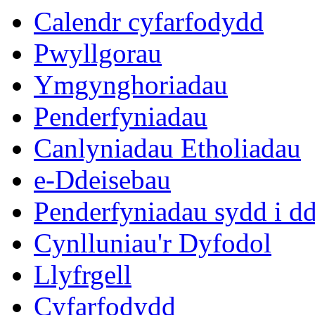
eitem
Calendr cyfarfodydd
7.
Pwyllgorau
Ymgynghoriadau
Penderfyniadau
Canlyniadau Etholiadau
e-Ddeisebau
Penderfyniadau sydd i d
Cynlluniau'r Dyfodol
Llyfrgell
Cyfarfodydd