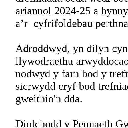
ariannol 2024-25 a hynn
a’r
cyfrifoldebau perthna
Adroddwyd, yn dilyn cynn
llywodraethu arwyddocao
nodwyd y farn bod y tref
sicrwydd cryf bod trefn
gweithio'n dda.
Diolchodd y Pennaeth G