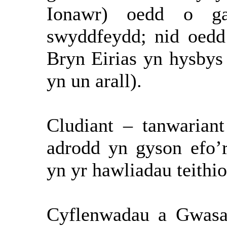
Ionawr) oedd o gan
swyddfeydd; nid oedd 
Bryn Eirias yn hysby
yn un arall).
Cludiant – tanwarian
adrodd yn gyson efo’r
yn yr hawliadau teithio
Cyflenwadau a Gwasa