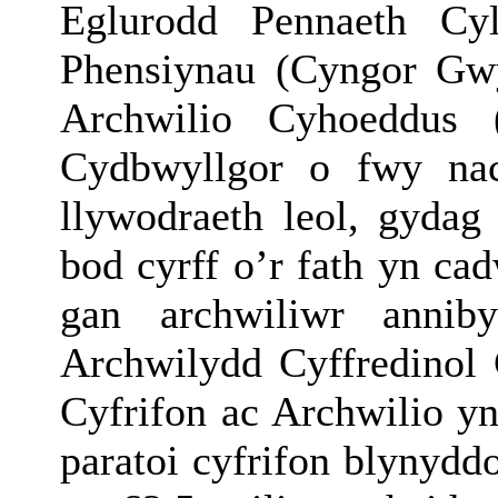
Eglurodd Pennaeth Cyl
Phensiynau (Cyngor Gw
Archwilio Cyhoeddus
Cydbwyllgor o fwy nac
llywodraeth leol, gyda
bod cyrff o’r fath yn ca
gan archwiliwr annib
Archwilydd Cyffredinol
Cyfrifon ac Archwilio 
paratoi cyfrifon blynydd