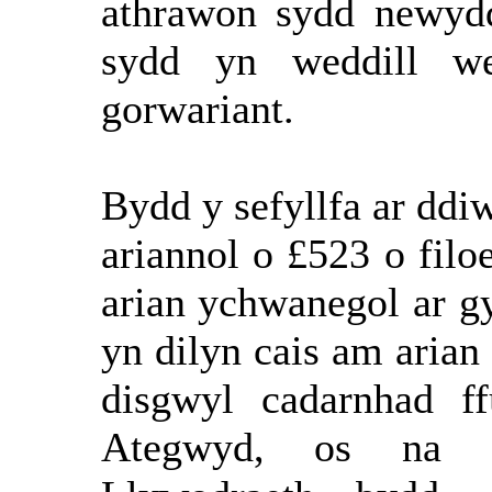
athrawon sydd newyd
sydd yn weddill we
gorwariant.
Bydd y sefyllfa ar dd
ariannol o £523 o fil
arian ychwanegol ar g
yn dilyn cais am arian
disgwyl cadarnhad f
Ategwyd, os na d