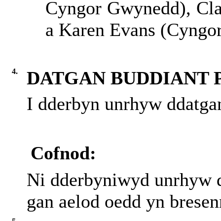
Cyngor Gwynedd), Clai
a Karen Evans (Cyngor
4.
DATGAN BUDDIANT 
I dderbyn unrhyw ddatgan
Cofnod:
Ni dderbyniwyd unrhyw d
gan aelod oedd yn bresen