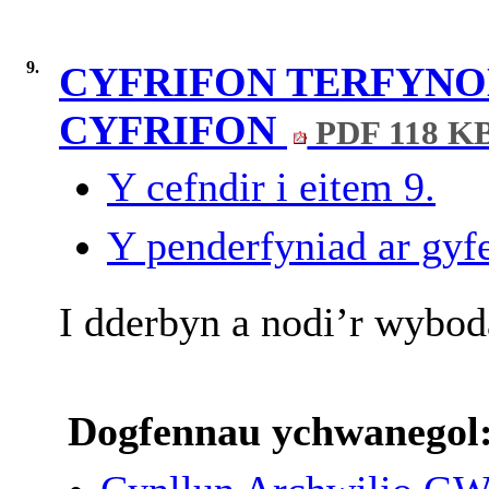
9.
CYFRIFON TERFYNO
CYFRIFON
PDF 118 K
Y cefndir i eitem 9.
Y penderfyniad ar gyfe
I dderbyn a nodi’r wybod
Dogfennau ychwanegol