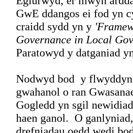
Eglurwyd, er mwyn arddan
GwE ddangos ei fod yn c
craidd sydd yn y
'Framew
Governance in Local Gov
Paratowyd y datganiad yn
Nodwyd bod
y flwyddyn
gwahanol o ran Gwasanae
Gogledd yn sgil newidiad
haen ganol.
O ganlyniad,
drefniadau oedd wedi bo