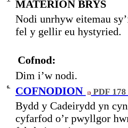
5.
MATERION BRYS
Nodi unrhyw eitemau sy’
fel y gellir eu hystyried.
Cofnod:
Dim i’w nodi.
6.
COFNODION
PDF 178
Bydd y Cadeirydd yn cynn
cyfarfod o’r pwyllgor h