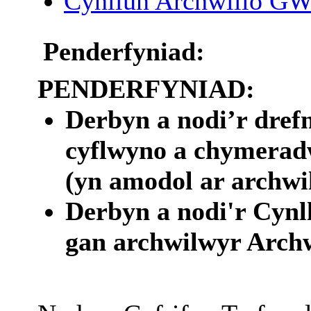
Cynllun Archwilio G
Penderfyniad:
PENDERFYNIAD:
Derbyn a nodi’r drefn
cyflwyno a chymerad
(yn amodol ar archwi
Derbyn a nodi'r Cynl
gan archwilwyr Arch