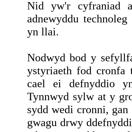
Nid yw'r cyfraniad 
adnewyddu technoleg g
yn llai.
Nodwyd bod y sefyllfa
ystyriaeth fod cronfa
cael ei defnyddio y
Tynnwyd sylw at y g
sydd wedi cronni, gan 
gwagu drwy ddefnyddio