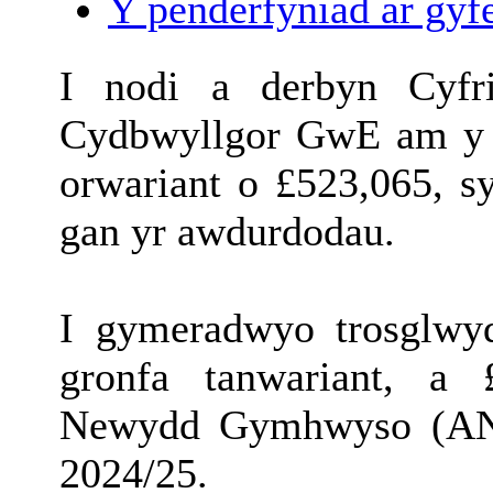
Y penderfyniad ar gyfe
I nodi a derbyn Cyfr
Cydbwyllgor GwE am y f
orwariant o £523,065, s
gan yr awdurdodau.
I gymeradwyo trosglwyd
gronfa tanwariant, a 
Newydd Gymhwyso (ANG
2024/25.