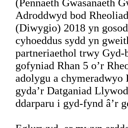
(Pennaeth Gwasanaeth G
Adroddwyd bod Rheoliada
(Diwygio) 2018 yn gosod 
cyhoeddus sydd yn gweith
partneriaethol trwy Gyd-b
gofyniad Rhan 5 o’r Rhe
adolygu a chymeradwyo 
gyda’r Datganiad Llywod
ddarparu i gyd-fynd â’r 