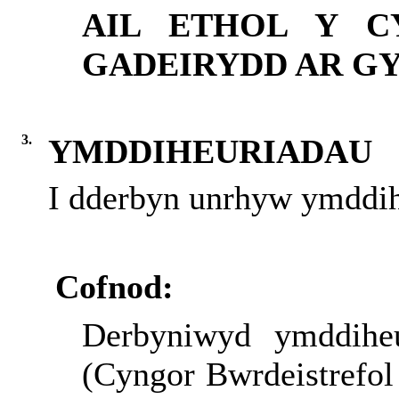
AIL ETHOL Y C
GADEIRYDD AR GYF
3.
YMDDIHEURIADAU
I dderbyn unrhyw ymddi
Cofnod:
Derbyniwyd ymddihe
(Cyngor Bwrdeistrefol