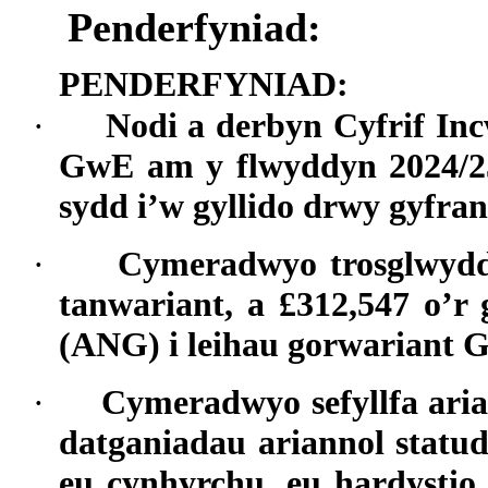
Penderfyniad:
PENDERFYNIAD:
·
Nodi a derbyn Cyfrif I
GwE am y flwyddyn 2024/25, 
sydd i’w gyllido drwy gyfra
·
Cymeradwyo trosglwyddi
tanwariant, a £312,547 o
(ANG) i leihau gorwariant 
·
Cymeradwyo sefyllfa arian
datganiadau ariannol statu
eu cynhyrchu, eu hardystio