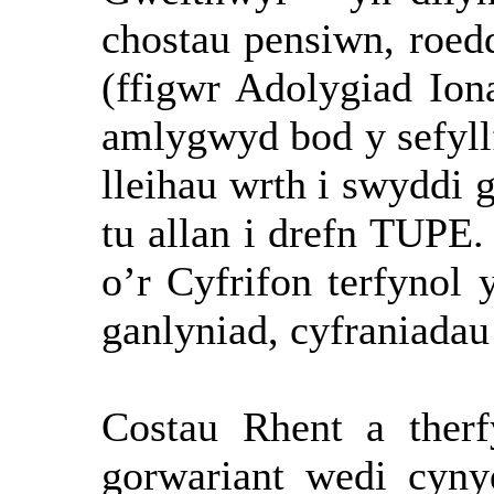
chostau pensiwn, roed
(ffigwr Adolygiad Ion
amlygwyd bod y sefyllf
lleihau wrth i swyddi g
tu allan i drefn TUPE
o’r Cyfrifon terfynol
ganlyniad, cyfraniada
Costau Rhent a ther
gorwariant wedi cyny