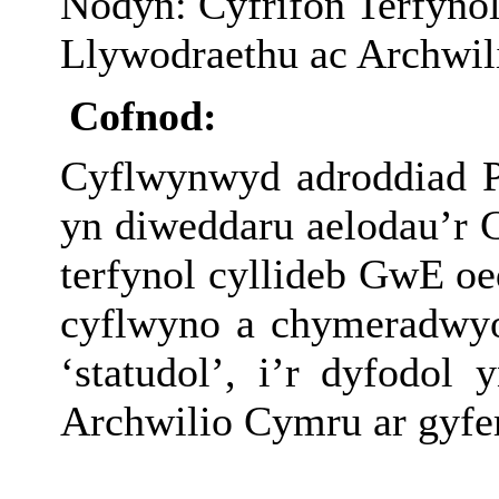
Nodyn: Cyfrifon Terfyno
Llywodraethu ac Archwi
Cofnod:
Cyflwynwyd adroddiad 
yn diweddaru aelodau’r C
terfynol cyllideb GwE oe
cyflwyno a chymeradwyo 
‘statudol’, i’r dyfodol
Archwilio Cymru ar gyfe