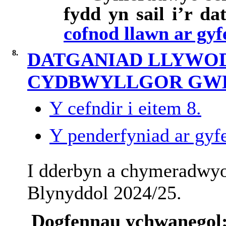
fydd yn sail i’r d
cofnod llawn ar gyf
8.
DATGANIAD LLYWO
CYDBWYLLGOR GW
Y cefndir i eitem 8.
Y penderfyniad ar gyfe
I dderbyn a chymeradwyo
Blynyddol 2024/25.
Dogfennau ychwanegol