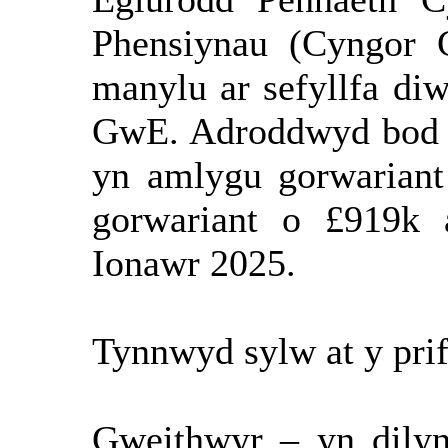
Phensiynau (Cyngor
manylu ar sefyllfa di
GwE. Adroddwyd bod y
yn amlygu gorwariant
gorwariant o £919k 
Ionawr 2025.
Tynnwyd sylw at y prif
Gweithwyr – yn dilyn