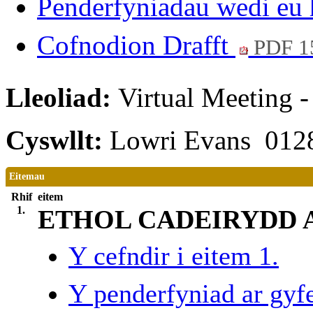
Penderfyniadau wedi eu 
Cofnodion Drafft
PDF 1
Lleoliad:
Virtual Meeting 
Cyswllt:
Lowri Evans 012
Eitemau
Rhif
eitem
1.
ETHOL CADEIRYDD AR
Y cefndir i eitem 1.
Y penderfyniad ar gyfe