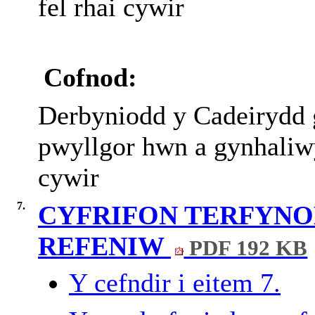
fel rhai cywir
Cofnod:
Derbyniodd y Cadeirydd g
pwyllgor hwn a gynhali
cywir
7.
CYFRIFON TERFYNOL
REFENIW
PDF 192 KB
Y cefndir i eitem 7.