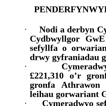
PENDERFYNWY
·
Nodi a derbyn C
Cydbwyllgor GwE
sefyllfa o orwaria
drwy gyfraniadau 
·
Cymeradwy
£221,310 o’r gron
gronfa Athrawo
leihau gorwariant 
·
Cymeradwyo sefy