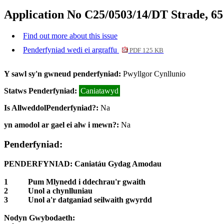
Application No C25/0503/14/DT Strade, 
Find out more about this issue
Penderfyniad wedi ei argraffu
PDF 125 KB
Y sawl sy'n gwneud penderfyniad:
Pwyllgor Cynllunio
Statws Penderfyniad:
Caniatawyd
Is AllweddolPenderfyniad?:
Na
yn amodol ar gael ei alw i mewn?:
Na
Penderfyniad:
PENDERFYNIAD: Caniatáu Gydag Amodau
1
Pum Mlynedd i ddechrau'r gwaith
2
Unol a chynlluniau
3
Unol a'r datganiad seilwaith gwyrdd
Nodyn Gwybodaeth: