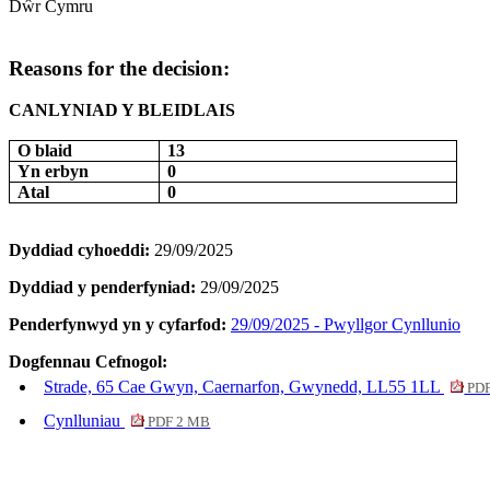
Dŵr Cymru
Reasons for the decision:
CANLYNIAD Y BLEIDLAIS
O blaid
13
Yn erbyn
0
Atal
0
Dyddiad cyhoeddi:
29/09/2025
Dyddiad y penderfyniad:
29/09/2025
Penderfynwyd yn y cyfarfod:
29/09/2025 - Pwyllgor Cynllunio
Dogfennau Cefnogol:
Strade, 65 Cae Gwyn, Caernarfon, Gwynedd, LL55 1LL
PDF
Cynlluniau
PDF 2 MB