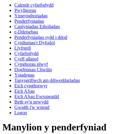
Calendr cyfarfodydd
Pwyllgorau
Ymgynghoriadau
Penderfyniadau
Canlyniadau Etholiadau
e-Ddeisebau
Penderfyniadau sydd i ddod
Cynlluniau'r Dyfodol
Llyfrgell
Cyfarfodydd
Cyrff allanol
Cynghorau plwyf
Dogfennau Chwilio
Ystadegau
Tanysgrifiwch am ddiweddariadau
Eich cynghorwyr
Eich ASau
Eich ASau Ewropeaidd
Beth sy'n newydd
Gwaith i'w wneud
Logon
Manylion y penderfyniad