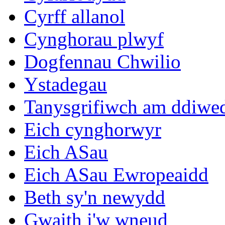
Cyrff allanol
Cynghorau plwyf
Dogfennau Chwilio
Ystadegau
Tanysgrifiwch am ddiwe
Eich cynghorwyr
Eich ASau
Eich ASau Ewropeaidd
Beth sy'n newydd
Gwaith i'w wneud