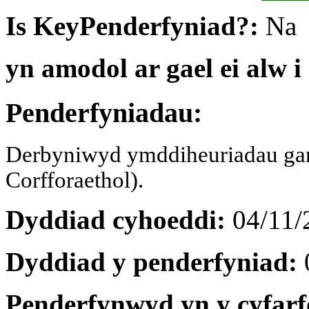
Is KeyPenderfyniad?:
Na
yn amodol ar gael ei alw
Penderfyniadau:
Derbyniwyd ymddiheuriadau gan
Corfforaethol).
Dyddiad cyhoeddi:
04/11/
Dyddiad y penderfyniad:
Penderfynwyd yn y cyfar