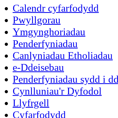
Calendr cyfarfodydd
Pwyllgorau
Ymgynghoriadau
Penderfyniadau
Canlyniadau Etholiadau
e-Ddeisebau
Penderfyniadau sydd i d
Cynlluniau'r Dyfodol
Llyfrgell
Cyfarfodydd