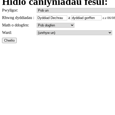
Hidlo canlyniadau fesul:
Pwyllgor:
Rhwng dyddiadau
:
a
e.e 06/0
Math o ddogfen:
Ward: