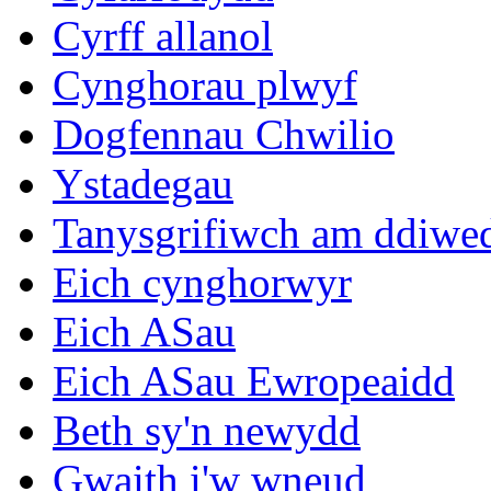
Cyrff allanol
Cynghorau plwyf
Dogfennau Chwilio
Ystadegau
Tanysgrifiwch am ddiwe
Eich cynghorwyr
Eich ASau
Eich ASau Ewropeaidd
Beth sy'n newydd
Gwaith i'w wneud