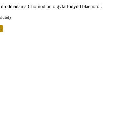
Adroddiadau a Chofnodion o gyfarfodydd blaenorol.
eidiol)