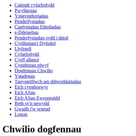
Calendr cyfarfodydd
Pwyllgorau
Ymgynghoriadau
Penderfyniadau
Canlyniadau Etholiadau
e-Ddeisebau
Penderfyniadau sydd i ddod
Cynlluniau'r Dyfodol
Llyfrgell
Cyfarfodydd
Cyrff allanol
Cynghorau plwyf
Dogfennau Chwilio
Ystadegau
Tanysgrifiwch am ddiweddariadau
Eich cynghorwyr
Eich ASau
Eich ASau Ewropeaidd
Beth sy'n newydd
Gwaith i'w wneud
Logon
Chwilio dogfennau