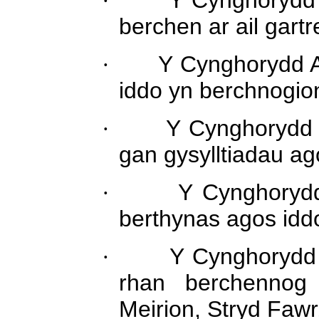
·
Y Cynghorydd 
berchen ar ail gartr
·
Y Cynghorydd A
iddo yn berchnogion 
·
Y Cynghorydd 
gan gysylltiadau ago
·
Y Cynghorydd
berthynas agos iddo 
·
Y Cynghorydd
rhan berchenno
Meirion, Stryd Fawr