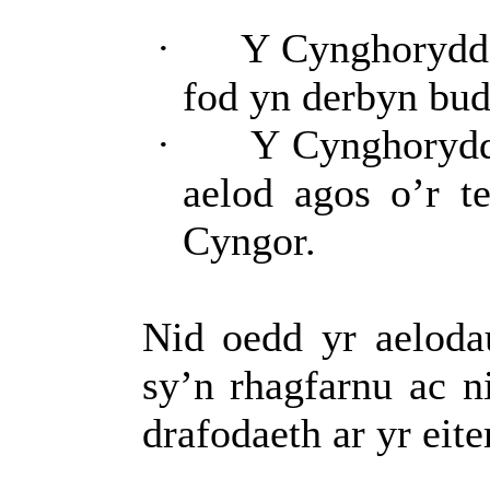
·
Y Cynghorydd
fod yn derbyn bud
·
Y Cynghorydd
aelod agos o’r t
Cyngor.
Nid oedd yr aeloda
sy’n rhagfarnu ac n
drafodaeth ar yr eit