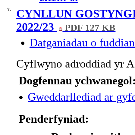
7.
CYNLLUN GOSTYNG
2022/23
PDF 127 KB
Datganiadau o fuddiant
Cyflwyno
adroddiad
yr
A
Dogfennau ychwanegol
Gweddarllediad ar gyfe
Penderfyniad: