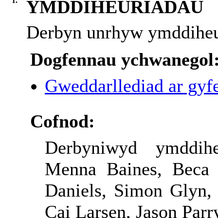
1.
YMDDIHEURIADAU
Derbyn unrhyw ymddiheu
Dogfennau ychwanegol
Gweddarllediad ar gyfe
Cofnod:
Derbyniwyd ymddih
Menna Baines, Beca 
Daniels, Simon Glyn,
Cai Larsen, Jason Parr