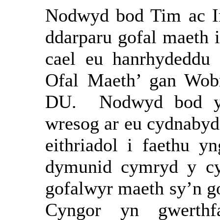
Nodwyd bod Tim ac In
ddarparu gofal maeth i
cael eu hanrhydeddu 
Ofal Maeth’ gan Wob
DU.
Nodwyd bod y
wresog ar eu cydnabyd
eithriadol i faethu 
dymunid cymryd y cy
gofalwyr maeth sy’n go
Cyngor yn gwerthf