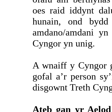
oes raid iddynt da
hunain, ond bydd
amdano/amdani yn 
Cyngor yn unig.
A wnaiff y Cyngor g
gofal a’r person sy
disgownt Treth Cyn
Ateb gan yr Aelod