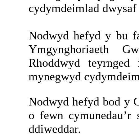
cydymdeimlad dwysaf y
Nodwyd hefyd y bu fa
Ymgynghoriaeth Gw
Rhoddwyd teyrnged 
mynegwyd cydymdeimla
Nodwyd hefyd bod y 
o fewn cymunedau’r s
ddiweddar.