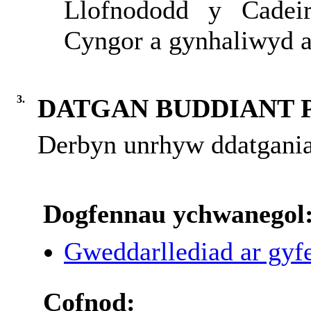
Llofnododd y Cadeir
Cyngor a gynhaliwyd ar
3.
DATGAN BUDDIANT 
Derbyn unrhyw ddatgania
Dogfennau ychwanegol
Gweddarllediad ar gyfe
Cofnod: