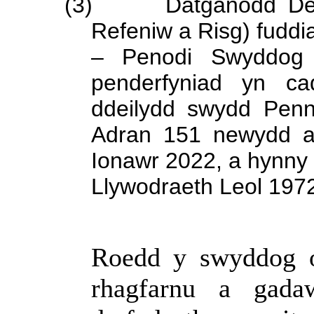
(3)
Datganodd De
Refeniw a Risg) fuddi
– Penodi Swyddog
penderfyniad yn ca
ddeilydd swydd Penn
Adran 151 newydd ar
Ionawr 2022, a hynny 
Llywodraeth Leol 197
Roedd y swyddog o’
rhagfarnu a gad