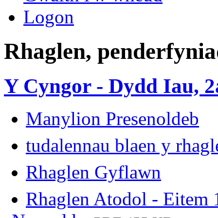
Logon
Rhaglen, penderfynia
Y Cyngor - Dydd Iau, 2a
Manylion Presenoldeb
tudalennau blaen y rhag
Rhaglen Gyflawn
Rhaglen Atodol - Eitem