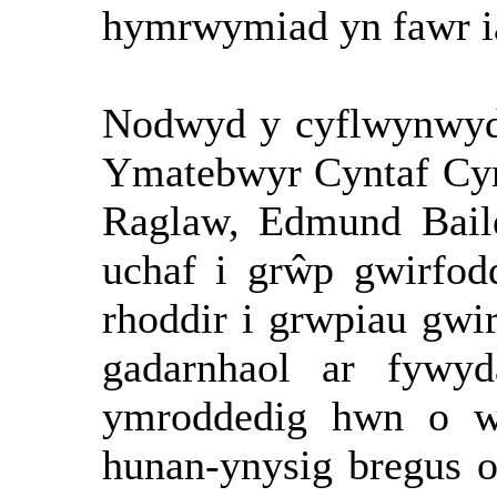
hymrwymiad yn fawr 
Nodwyd y cyflwynwyd 
Ymatebwyr Cyntaf Cy
Raglaw, Edmund Bail
uchaf i grŵp gwirfod
rhoddir i grwpiau gwirf
gadarnhaol ar fywyda
ymroddedig hwn o wi
hunan-ynysig bregus