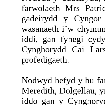
farwolaeth Mrs Patri
gadeirydd y Cyngor
wasanaeth i’w chymune
iddi, gan fynegi cy
Cynghorydd Cai Lars
profedigaeth.
Nodwyd hefyd y bu f
Meredith, Dolgellau, y
iddo gan y Cynghory