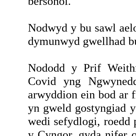
bersonol.
Nodwyd y bu sawl aelo
dymunwyd gwellhad bu
Nododd y Prif Weith
Covid yng Ngwynedd
arwyddion ein bod ar 
yn gweld gostyngiad y
wedi sefydlogi, roedd
y Cyngor, gyda nifer o