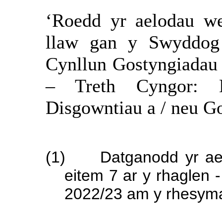
‘Roedd yr aelodau we
llaw gan y Swyddog
Cynllun Gostyngiadau 
– Treth Cyngor: 
Disgowntiau a / neu 
(1)
Datganodd yr ae
eitem 7 ar y rhaglen 
2022/23 am y rhesyma