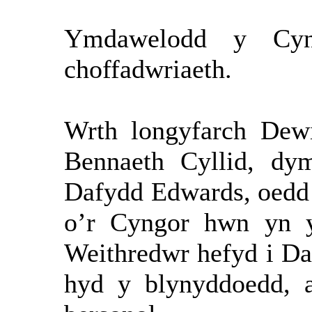
Ymdawelodd y Cyn
choffadwriaeth.
Wrth longyfarch Dew
Bennaeth Cyllid, dy
Dafydd Edwards, oedd 
o’r Cyngor hwn yn y
Weithredwr hefyd i Da
hyd y blynyddoedd, 