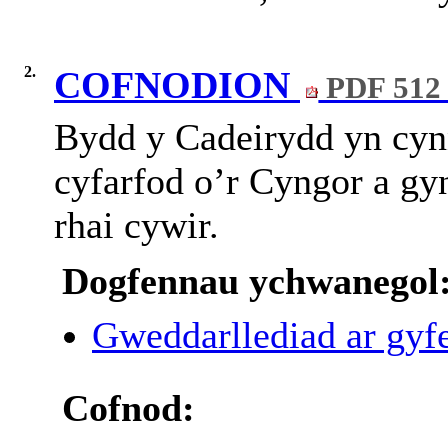
2.
COFNODION
PDF 512
Bydd y Cadeirydd yn cynn
cyfarfod o’r Cyngor a gy
rhai cywir.
Dogfennau ychwanegol
Gweddarllediad ar gyfe
Cofnod: