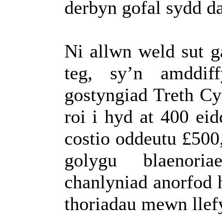
derbyn gofal sydd d
Ni allwn weld sut 
teg, sy’n amddiff
gostyngiad Treth C
roi i hyd at 400 eid
costio oddeutu
£500
golygu blaenori
chanlyniad anorfod 
thoriadau mewn llefy