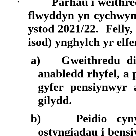
·
Parhau i weithr
flwyddyn yn cychwyn 
ystod 2021/22.
Felly
isod) ynghylch yr elf
a)
Gweithredu d
anabledd rhyfel, a
gyfer pensiynwyr 
gilydd.
b)
Peidio cyn
ostyngiadau i bens