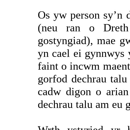
O
s yw person sy’n 
(neu ran o Dret
gostyngiad), mae g
yn cael ei gynnwys 
faint o incwm maent
gorfod dechrau talu
cadw digon o arian
dechrau talu am eu g
Wrth ystyried yr 