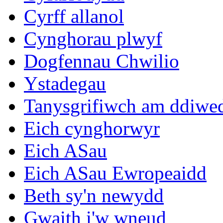
Cyrff allanol
Cynghorau plwyf
Dogfennau Chwilio
Ystadegau
Tanysgrifiwch am ddiwe
Eich cynghorwyr
Eich ASau
Eich ASau Ewropeaidd
Beth sy'n newydd
Gwaith i'w wneud