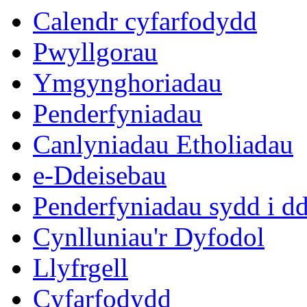
eitem
ei
Calendr cyfarfodydd
8.
10
Pwyllgorau
Ymgynghoriadau
Penderfyniadau
Canlyniadau Etholiadau
e-Ddeisebau
Penderfyniadau sydd i d
Cynlluniau'r Dyfodol
Llyfrgell
Cyfarfodydd