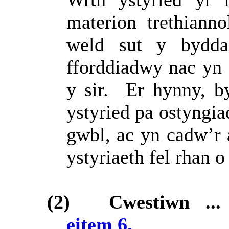
materion trethianno
weld sut y bydda
fforddiadwy nac yn
y sir.
Er hynny, b
ystyried pa ostyngia
gwbl, ac yn cadw’r
ystyriaeth fel rhan 
(2)
Cwestiwn ..
eitem 6.