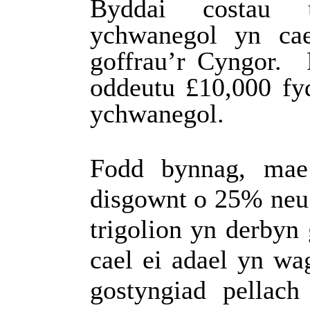
Byddai costau u
ychwanegol yn cae
goffrau’r Cyngor.
oddeutu £10,000 fyd
ychwanegol.
Fodd bynnag, mae
disgownt o 25% neu
trigolion yn derbyn 
cael ei adael yn wa
gostyngiad pellach