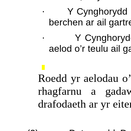
·
Y Cynghorydd 
berchen ar ail gartr
·
Y Cynghoryd
aelod o’r teulu ail ga
Roedd yr aelodau o’
rhagfarnu a gada
drafodaeth ar yr eit