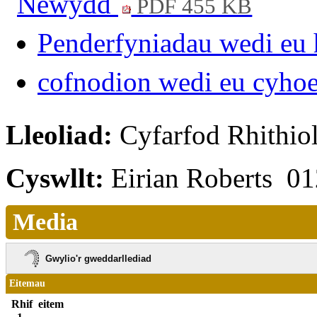
Newydd
PDF 455 KB
Penderfyniadau wedi eu 
cofnodion wedi eu cyho
Lleoliad:
Cyfarfod Rhithio
Cyswllt:
Eirian Roberts 0
Media
Gwylio'r gweddarllediad
Eitemau
Rhif
eitem