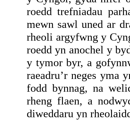
roedd trefniadau par
mewn sawl uned ar dr
rheoli argyfwng y Cyn
roedd yn anochel y byd
y tymor byr, a gofynn
raeadru’r neges yma 
fodd bynnag, na weli
rheng flaen, a nodwy
diweddaru yn rheolaidd 