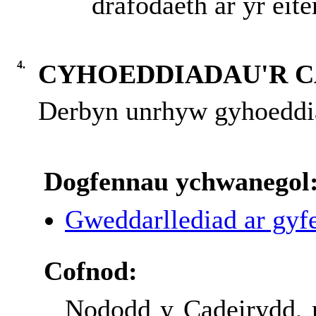
drafodaeth ar yr eit
4.
CYHOEDDIADAU'R 
Derbyn unrhyw gyhoeddi
Dogfennau ychwanegol
Gweddarllediad ar gyfe
Cofnod:
Nododd y Cadeirydd, 