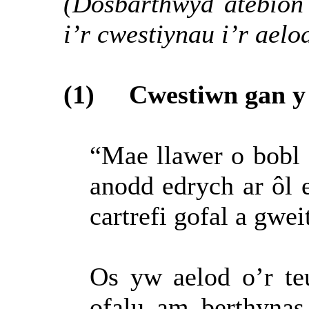
(Dosbarthwyd atebion 
i’r cwestiynau i’r aelo
(1)
Cwestiwn gan y
“Mae llawer o bobl 
anodd edrych ar ôl
cartrefi gofal a gwei
Os yw aelod o’r t
ofalu am berthynas