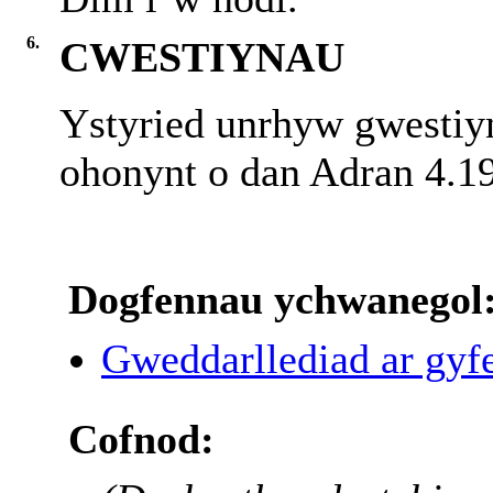
6.
CWESTIYNAU
Ystyried unrhyw gwestiy
ohonynt o dan Adran 4.19
Dogfennau ychwanegol
Gweddarllediad ar gyfe
Cofnod: