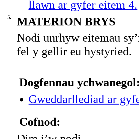
llawn ar gyfer eitem 4.
5.
MATERION BRYS
Nodi unrhyw eitemau sy’
fel y gellir eu hystyried.
Dogfennau ychwanegol
Gweddarllediad ar gyfe
Cofnod:
Dim i’w nodi.