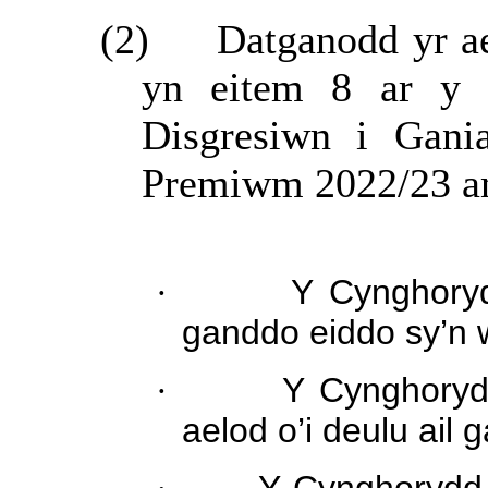
(2)
Datganodd yr ae
yn eitem 8 ar y 
Disgresiwn i Gani
Premiwm 2022/23 am
·
Y Cynghory
ganddo eiddo sy’n w
·
Y Cynghoryd
aelod o’i deulu ail g