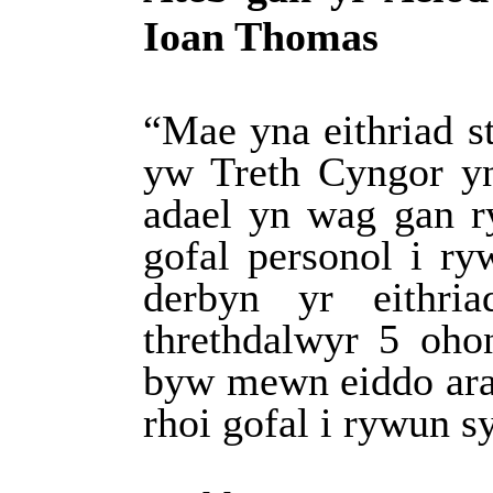
Ioan Thomas
“Mae yna eithriad s
yw Treth Cyngor yn
adael yn wag gan r
gofal personol i ry
derbyn yr eithr
threthdalwyr 5 oho
byw mewn eiddo aral
rhoi gofal i rywun sy