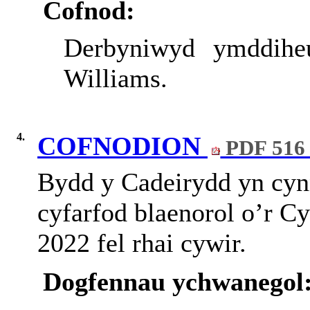
Cofnod:
Derbyniwyd ymddihe
Williams.
4.
COFNODION
PDF 516
Bydd y Cadeirydd yn cynn
cyfarfod blaenorol o’r C
2022 fel rhai cywir.
Dogfennau ychwanegol