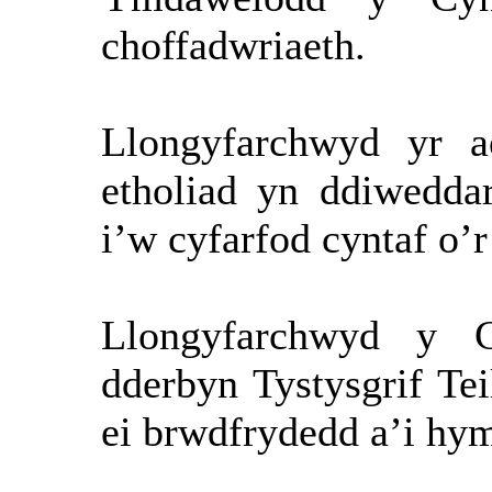
choffadwriaeth.
Llongyfarchwyd yr a
etholiad yn ddiwedda
i’w cyfarfod cyntaf o’
Llongyfarchwyd y 
dderbyn Tystysgrif T
ei brwdfrydedd a’i hym