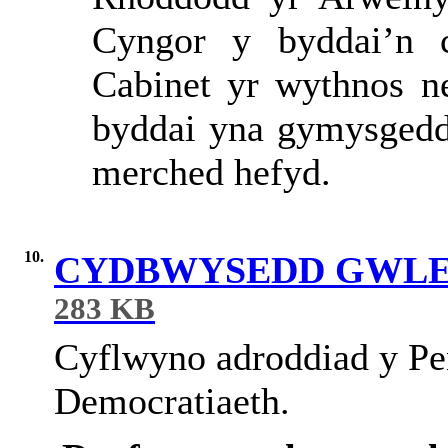
Cyngor y byddai’n c
Cabinet yr wythnos ne
byddai yna gymysgedd
merched hefyd.
10.
CYDBWYSEDD GWLE
283 KB
Cyflwyno adroddiad y P
Democratiaeth.