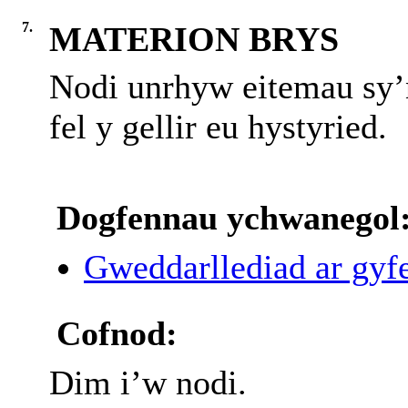
7.
MATERION BRYS
Nodi unrhyw eitemau sy’
fel y gellir eu hystyried.
Dogfennau ychwanegol
Gweddarllediad ar gyfe
Cofnod:
Dim i’w nodi.