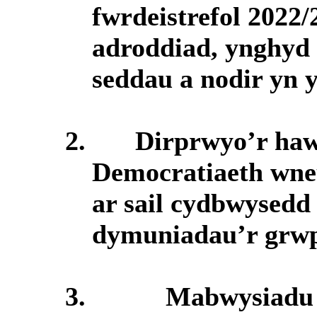
fwrdeistrefol 2022/2
adroddiad, ynghyd
seddau a nodir yn y
2.
Dirprwyo’r haw
Democratiaeth wne
ar sail cydbwysedd 
dymuniadau’r grwp
3.
Mabwysiadu 