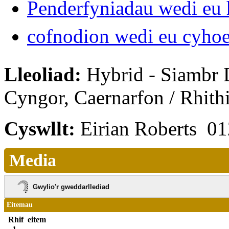
Penderfyniadau wedi eu 
cofnodion wedi eu cyho
Lleoliad:
Hybrid - Siambr 
Cyngor, Caernarfon / Rhit
Cyswllt:
Eirian Roberts 0
Media
Gwylio'r gweddarllediad
Eitemau
Rhif
eitem