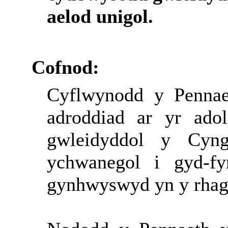
aelod unigol.
Cofnod:
Cyflwynodd y Pennae
adroddiad ar yr ado
gwleidyddol y Cyn
ychwanegol i gyd-fy
gynhwyswyd yn y rhag