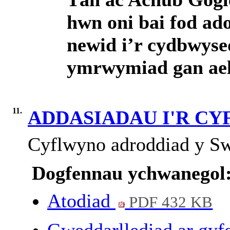
hwn oni bai fod ad
newid i’r cydbwyse
ymrwymiad gan ael
11.
ADDASIADAU I'R C
Cyflwyno adroddiad y S
Dogfennau ychwanegol
Atodiad
PDF 432 KB