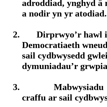
adroddiad
,
ynghyd
â
a
nodir
yn
yr
atodiad
.
2.
Dirprwyo’r
hawl
Democratiaeth
wneu
sail
cydbwysedd
gwle
dymuniadau’r
grwpi
3.
Mabwysiadu 
craffu ar sail cydbwy