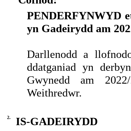
PENDERFYNWYD
e
yn Gadeirydd am 202
Darllenodd a llofno
ddatganiad yn derby
Gwynedd am 2022/
Weithredwr.
2.
IS-GADEIRYDD