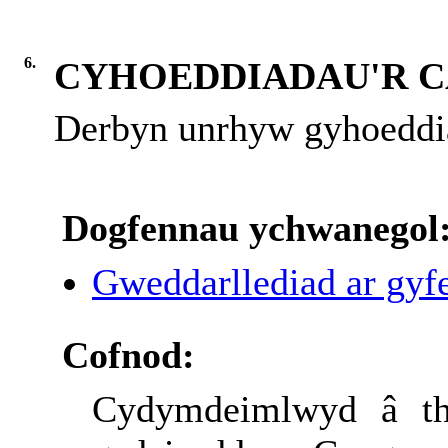
6.
CYHOEDDIADAU'R 
Derbyn unrhyw gyhoeddi
Dogfennau ychwanegol
Gweddarllediad ar gyfe
Cofnod:
Cydymdeimlwyd â
th