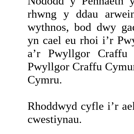
Nododd y Pennaeth ym
rhwng y ddau arwei
wythnos, bod dwy ga
yn cael eu rhoi i’r P
a’r Pwyllgor Craffu
Pwyllgor Craffu Cymun
Cymru.
Rhoddwyd cyfle i’r ae
cwestiynau.