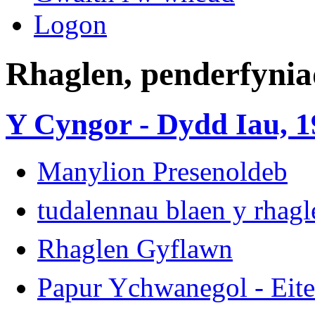
Logon
Rhaglen, penderfynia
Y Cyngor - Dydd Iau, 19
Manylion Presenoldeb
tudalennau blaen y rhag
Rhaglen Gyflawn
Papur Ychwanegol - Ei