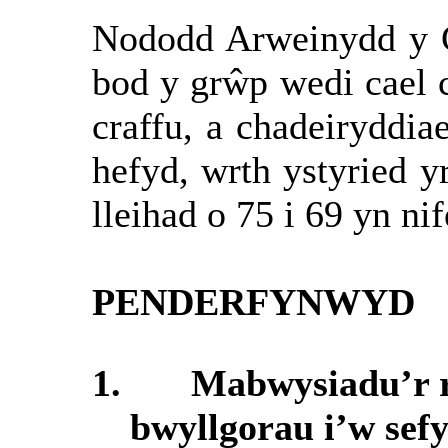
Nododd Arweinydd y G
bod y grŵp wedi cael 
craffu, a chadeiryddia
hefyd, wrth ystyried y
lleihad o 75 i 69 yn ni
PENDERFYNWYD
1.
Mabwysiadu’r rh
bwyllgorau i’w sefy