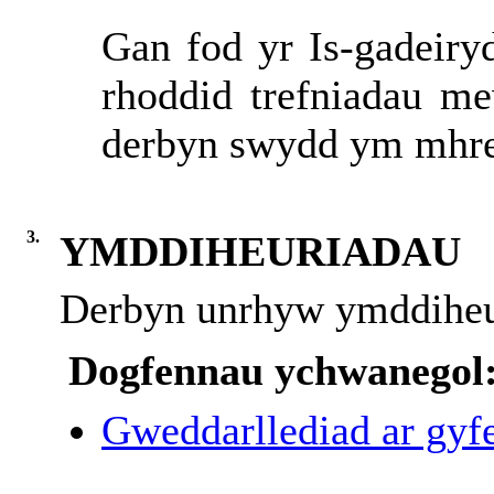
Gan fod yr Is-gadeiry
rhoddid trefniadau me
derbyn swydd ym mhres
3.
YMDDIHEURIADAU
Derbyn unrhyw ymddiheu
Dogfennau ychwanegol
Gweddarllediad ar gyfe