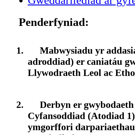
Gweddarllediad ar gyfe
Penderfyniad:
1.
Mabwysiadu yr addasia
adroddiad) er caniatáu g
Llywodraeth Leol ac Etho
2.
Derbyn er gwybodaeth 
Cyfansoddiad (Atodiad 1
ymgorffori darpariaetha