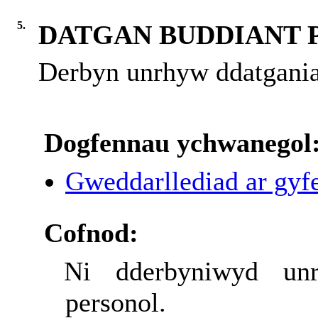
5.
DATGAN BUDDIANT 
Derbyn unrhyw ddatganiad
Dogfennau ychwanegol
Gweddarllediad ar gyfe
Cofnod:
Ni dderbyniwyd unr
personol.