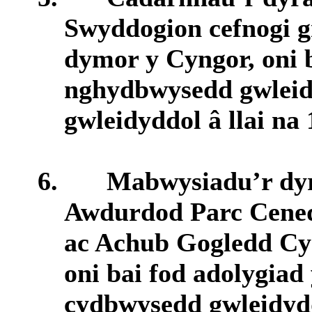
Swyddogion cefnogi 
dymor y Cyngor, oni 
nghydbwysedd gwleid
gwleidyddol â llai na
6.
Mabwysiadu’r dyr
Awdurdod Parc Cened
ac Achub Gogledd C
oni bai fod adolygiad
cydbwysedd gwleidyd