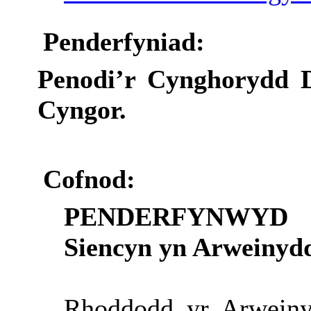
Penderfyniad:
Penodi’r Cynghorydd D
Cyngor.
Cofnod:
PENDERFYNWYD pe
Siencyn yn Arweinydd
Rhoddodd yr Arweiny