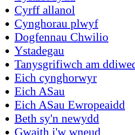
Cyrff allanol
Cynghorau plwyf
Dogfennau Chwilio
Ystadegau
Tanysgrifiwch am ddiwe
Eich cynghorwyr
Eich ASau
Eich ASau Ewropeaidd
Beth sy'n newydd
Gwaith i'w wneud