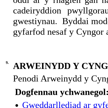
cadeiryddion pwyllgor
gwestiynau.
Byddai modd
gyfarfod nesaf y Cyngor 
9.
ARWEINYDD Y CYN
Penodi Arweinydd y Cyn
Dogfennau ychwanegol
Gweddarllediad ar gyfe