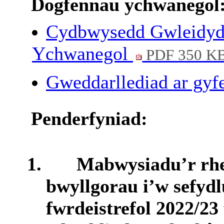
Dogfennau ychwanegol
Cydbwysedd Gwleidydd
Ychwanegol
PDF 350 K
Gweddarllediad ar gyfe
Penderfyniad:
1.
Mabwysiadu’r
rh
bwyllgorau
i’w
sefydl
fwrdeistrefol
2022/23