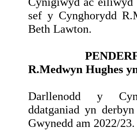
Cynigiwyd ac eiliwyd 
sef y Cynghorydd R.
Beth Lawton.
PENDERF
R.Medwyn Hughes yn 
Darllenodd y Cy
ddatganiad yn derbyn
Gwynedd am 2022/23.