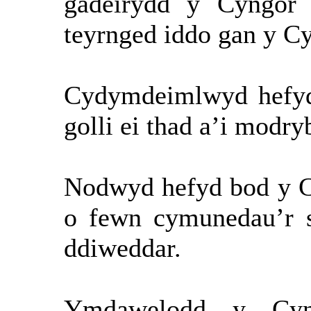
gadeirydd y Cyngor
teyrnged iddo gan y C
Cydymdeimlwyd hefyd 
golli ei thad a’i modr
Nodwyd hefyd bod y 
o fewn cymunedau’r s
ddiweddar.
Ymdawelodd y Cyn