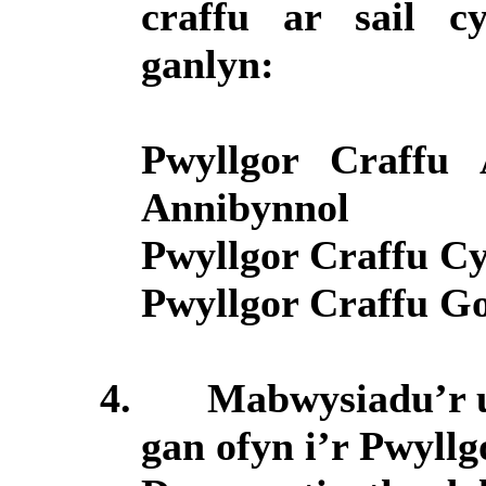
craffu ar sail c
ganlyn:
Pwyllgor Craffu
Annibynnol
Pwyllgor Craffu 
Pwyllgor Craffu G
4.
Mabwysiadu’r u
gan ofyn i’r Pwyll