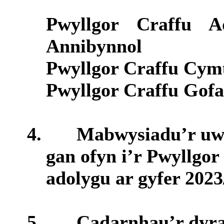
Pwyllgor Craffu 
Annibynnol
Pwyllgor Craffu Cy
Pwyllgor Craffu Gof
4.
Mabwysiadu’r uwc
gan ofyn i’r Pwyllgo
adolygu ar gyfer 2023
5.
Cadarnhau’r dyran