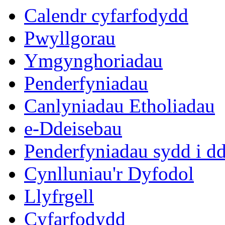
eitem
eitem
eitem
eitem
eitem
eitem
Calendr cyfarfodydd
11.
12.
4.
4.
4.
10.
Pwyllgorau
Ymgynghoriadau
Penderfyniadau
Canlyniadau Etholiadau
e-Ddeisebau
Penderfyniadau sydd i d
Cynlluniau'r Dyfodol
Llyfrgell
Cyfarfodydd