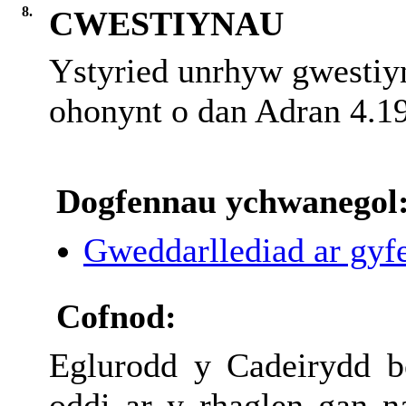
8.
CWESTIYNAU
Ystyried unrhyw gwestiy
ohonynt o dan Adran 4.19
Dogfennau ychwanegol
Gweddarllediad ar gyfe
Cofnod:
Eglurodd y Cadeirydd b
oddi ar y rhaglen gan n