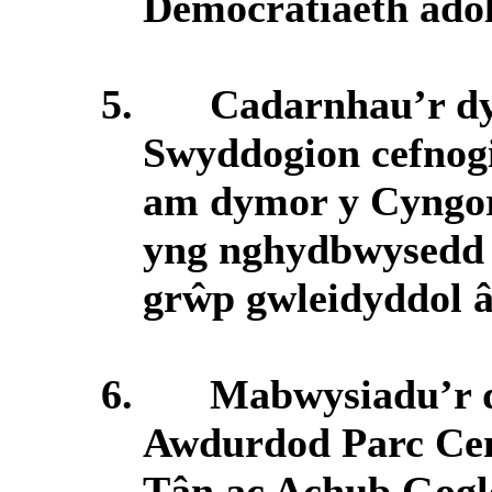
Democratiaeth adol
5.
Cadarnhau’r dy
Swyddogion cefnog
am dymor y Cyngor,
yng nghydbwysedd 
grŵp gwleidyddol â
6.
Mabwysiadu’r d
Awdurdod Parc Cen
Tân ac Achub Gog