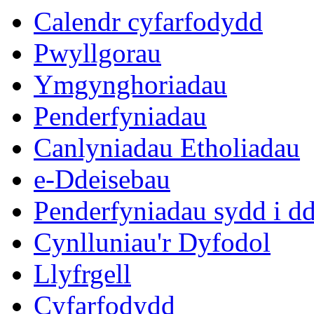
eitem
eitem
eit
eit
eit
Calendr cyfarfodydd
7.
8.
11.
11.
13.
Pwyllgorau
Ymgynghoriadau
Penderfyniadau
Canlyniadau Etholiadau
e-Ddeisebau
Penderfyniadau sydd i d
Cynlluniau'r Dyfodol
Llyfrgell
Cyfarfodydd