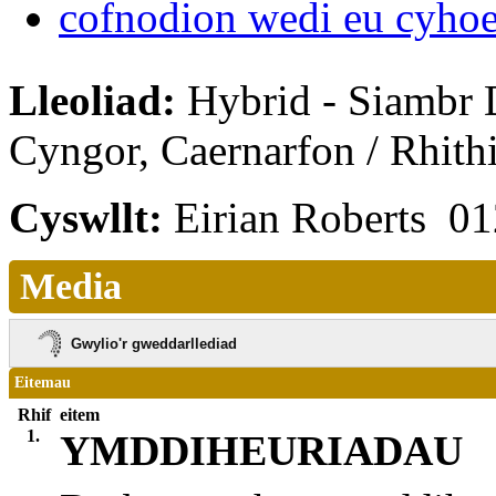
cofnodion wedi eu cyho
Lleoliad:
Hybrid - Siambr 
Cyngor, Caernarfon / Rhit
Cyswllt:
Eirian Roberts 0
Media
Gwylio'r gweddarllediad
Eitemau
Rhif
eitem
1.
YMDDIHEURIADAU