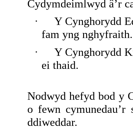
Cydymdeimlwyd â’r ca
·
Y Cynghorydd Edg
fam yng nghyfraith.
·
Y Cynghorydd Kim
ei thaid.
Nodwyd hefyd bod y 
o fewn cymunedau’r s
ddiweddar.