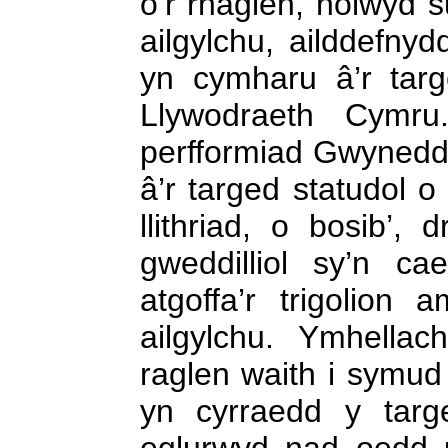
o’r rhaglen, holwyd 
ailgylchu, ailddefnyd
yn cymharu â’r targ
Llywodraeth Cymru
perfformiad Gwynedd
â’r targed statudol 
llithriad, o bosib’,
gweddilliol sy’n c
atgoffa’r trigolio
ailgylchu.
Ymhellach
raglen waith i symu
yn cyrraedd y targe