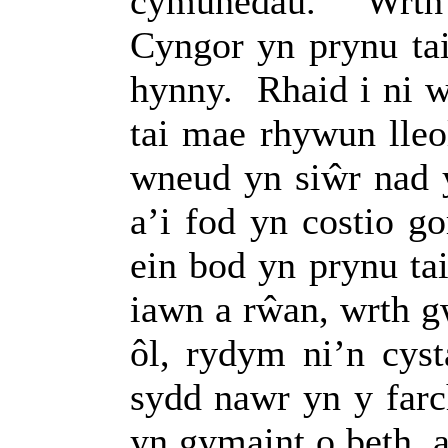
cymunedau.
Wrth
Cyngor yn prynu ta
hynny.
Rhaid i ni 
tai mae rhywun lleo
wneud yn siŵr nad
a’i fod yn costio g
ein bod yn prynu ta
iawn a rŵan, wrth g
ôl, rydym ni’n cys
sydd nawr yn y farc
yn gymaint o beth,