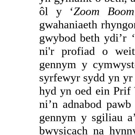
ôl y ‘
Zoom
Boom
gwahaniaeth rhyngom
gwybod beth ydi’r
‘
ni'r
profiad o weit
gennym y cymwyste
syrfewyr sydd yn yr
hyd yn oed ein Prif
ni’n adnabod pawb 
gennym y sgiliau a
bwysicach na hynn