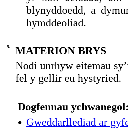
blynyddoedd, a dymu
hymddeoliad.
5.
MATERION BRYS
Nodi unrhyw eitemau sy’
fel y gellir eu hystyried.
Dogfennau ychwanegol
Gweddarllediad ar gyfe