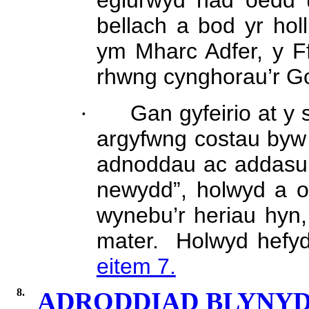
eglurwyd nad oedd u
bellach a bod yr holl
ym Mharc Adfer, y Ffl
rhwng cynghorau’r G
·
Gan gyfeirio at y 
argyfwng costau byw “
adnoddau ac addasu 
newydd”, holwyd a o
wynebu’r heriau hyn, 
mater.
Holwyd hefy
eitem 7.
8.
ADRODDIAD BLYNY