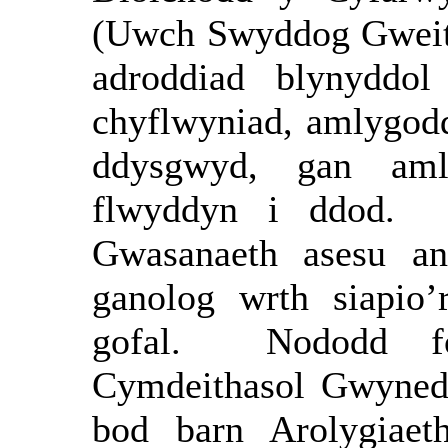
(Uwch Swyddog Gweith
adroddiad blynyddol
chyflwyniad, amlygodd
ddysgwyd, gan amli
flwyddyn i ddod.
Gwasanaeth asesu an
ganolog wrth siapio’
gofal.
Nododd fo
Cymdeithasol Gwynedd
bod barn Arolygiae