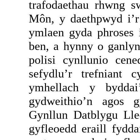
trafodaethau rhwng 
Môn, y daethpwyd i’r
ymlaen gyda phroses i
ben, a hynny o ganlyn
polisi cynllunio cene
sefydlu’r trefniant 
ymhellach y bydda
gydweithio’n agos g
Gynllun Datblygu Ll
gyfleoedd eraill fydd