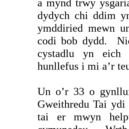
a mynd trwy ysgari
dydych chi ddim yn
ymddiried mewn un
codi bob dydd.
Ni
cystadlu yn eich
hunllefus i mi a’r te
Un o’r 33 o gynll
Gweithredu Tai ydi 
tai er mwyn help