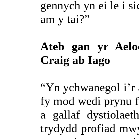
gennych yn ei le i s
am y tai?
”
Ateb gan yr Aelo
Craig ab Iago
“Yn ychwanegol i’r 
fy mod wedi prynu f
a gallaf dystiolaet
trydydd profiad mwy