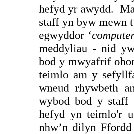
hefyd yr awydd.
Ma
staff yn byw mewn tw
egwyddor ‘
compute
meddyliau - nid yw
bod y mwyafrif oho
teimlo am y sefyll
wneud rhywbeth a
wybod bod y staff 
hefyd yn teimlo'r 
nhw’n dilyn Ffordd