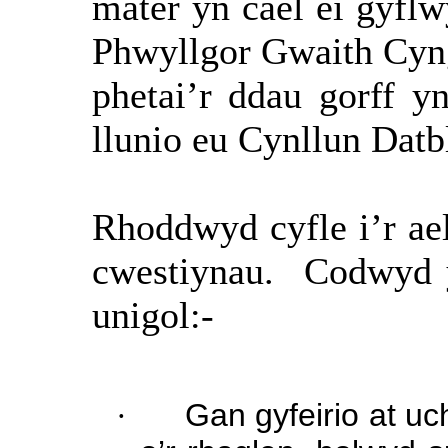
mater yn cael ei gyfl
Phwyllgor Gwaith Cyng
phetai’r
ddau gorff yn
llunio eu Cynllun Dat
Rhoddwyd cyfle i’r ae
cwestiynau.
Codwyd y
unigol:-
·
Gan gyfeirio at uc