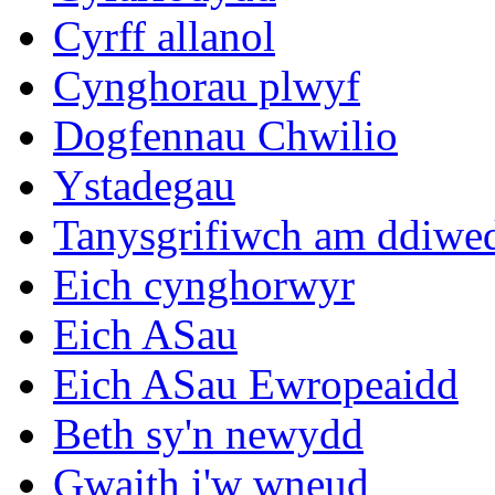
Cyrff allanol
Cynghorau plwyf
Dogfennau Chwilio
Ystadegau
Tanysgrifiwch am ddiwe
Eich cynghorwyr
Eich ASau
Eich ASau Ewropeaidd
Beth sy'n newydd
Gwaith i'w wneud