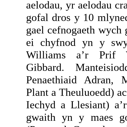
aelodau, yr aelodau cr
gofal dros y 10 mlyne
gael cefnogaeth wych 
ei chyfnod yn y swy
Williams a’r Prif 
Gibbard.
Manteisiod
Penaethiaid Adran, 
Plant a Theuluoedd) a
Iechyd a Llesiant) a
gwaith yn y maes go