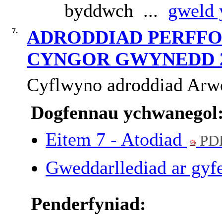
byddwch ...
gweld 
7.
ADRODDIAD PERFF
CYNGOR GWYNEDD 2
Cyflwyno
adroddiad
Arw
Dogfennau ychwanegol
Eitem 7 - Atodiad
PD
Gweddarllediad ar gyfe
Penderfyniad: