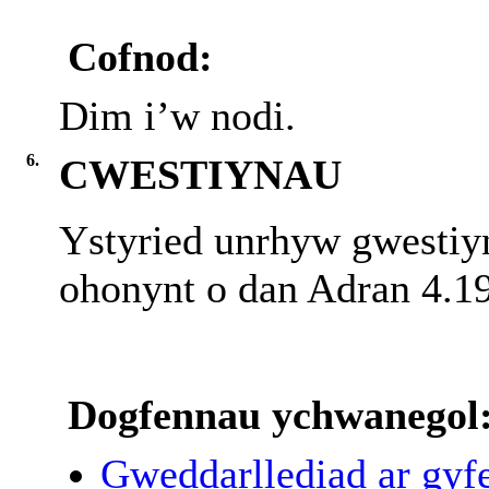
Cofnod:
Dim i’w nodi.
6.
CWESTIYNAU
Ystyried unrhyw gwestiy
ohonynt o dan Adran 4.1
Dogfennau ychwanegol
Gweddarllediad ar gyfe