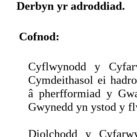
Derbyn yr adroddiad.
Cofnod:
Cyflwynodd
y
Cyfa
Cymdeithasol
ei
hadro
â
pherfformiad
y
Gwa
Gwynedd yn
ystod
y
f
Diolchodd y Cyfar