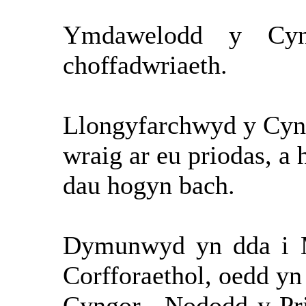
Ymdawelodd y Cyn
choffadwriaeth.
Llongyfarchwyd y Cyn
wraig ar eu priodas, a 
dau hogyn bach.
Dymunwyd yn dda i 
Corfforaethol, oedd yn 
Cyngor.
Nododd y Pr