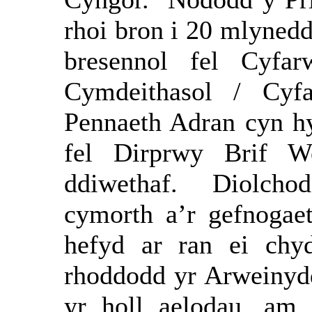
rhoi bron i 20 mlynedd
bresennol fel Cyfar
Cymdeithasol / Cyfa
Pennaeth Adran cyn hy
fel Dirprwy Brif W
ddiwethaf.
Diolcho
cymorth a’r gefnogae
hefyd ar ran ei chy
rhoddodd yr Arweinydd
yr holl aelodau, am