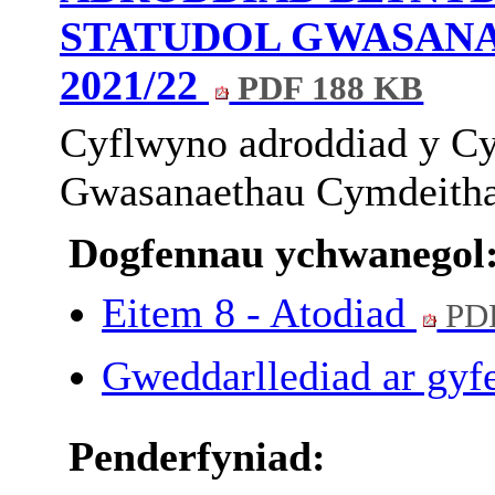
STATUDOL GWASAN
2021/22
PDF 188 KB
Cyflwyno adroddiad y C
Gwasanaethau Cymdeitha
Dogfennau ychwanegol
Eitem 8 - Atodiad
PD
Gweddarllediad ar gyfe
Penderfyniad: