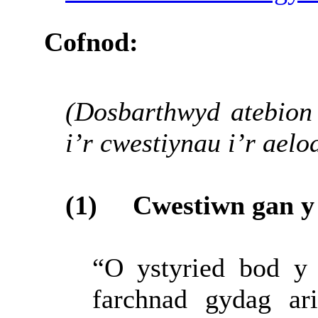
Cofnod:
(Dosbarthwyd atebion 
i’r cwestiynau i’r aelo
(1)
Cwestiwn gan 
“
O ystyried bod y
farchnad gydag ar