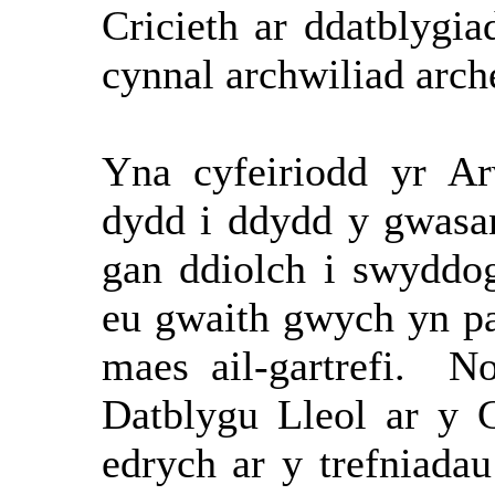
Cricieth ar ddatblygi
cynnal archwiliad arch
Yna cyfeiriodd yr A
dydd i ddydd y gwasan
gan ddiolch i swyddo
eu gwaith gwych yn pa
maes ail-gartrefi.
No
Datblygu Lleol ar y 
edrych ar y trefniadau