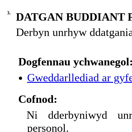
3.
DATGAN BUDDIANT 
Derbyn unrhyw ddatganiad
Dogfennau ychwanegol
Gweddarllediad ar gyfe
Cofnod:
Ni dderbyniwyd unr
personol.