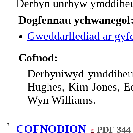
Derbyn unrhyw ymddiheu
Dogfennau ychwanegol
Gweddarllediad ar gyfe
Cofnod:
Derbyniwyd ymddiheu
Hughes, Kim Jones, Ed
Wyn Williams.
2.
COFNODION
PDF 344