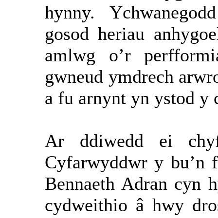
hynny.
Ychwanegodd 
gosod heriau anhygoe
amlwg o’r perfformi
gwneud ymdrech arwrol
a fu arnynt yn ystod y 
Ar ddiwedd ei ch
Cyfarwyddwr y bu’n f
Bennaeth Adran cyn h
cydweithio â hwy dro