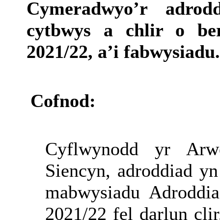
Cymeradwyo’r adrodd
cytbwys a chlir o be
2021/22, a’i fabwysiadu.
Cofnod:
Cyflwynodd yr Arw
Siencyn, adroddiad y
mabwysiadu Adroddia
2021/22 fel darlun cli