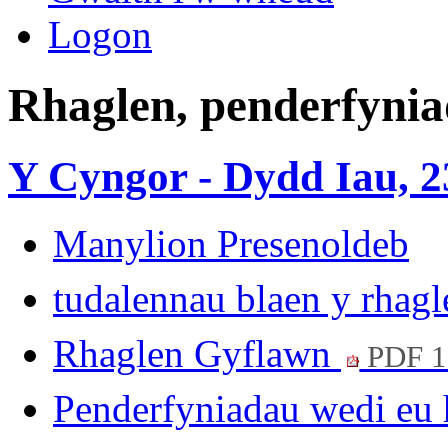
Logon
Rhaglen, penderfynia
Y Cyngor - Dydd Iau, 23
Manylion Presenoldeb
tudalennau blaen y rhag
Rhaglen Gyflawn
PDF 
Penderfyniadau wedi eu 