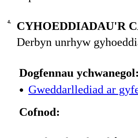
4.
CYHOEDDIADAU'R 
Derbyn unrhyw gyhoeddi
Dogfennau ychwanegol
Gweddarllediad ar gyfe
Cofnod: