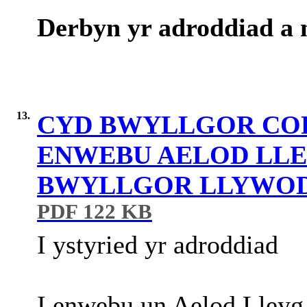
Derbyn yr adroddiad a 
13.
CYD BWYLLGOR COR
ENWEBU AELOD LLE
BWYLLGOR LLYWOD
PDF 122 KB
I
ystyried
yr
adroddiad
I
enwebu
un Aelod Lley