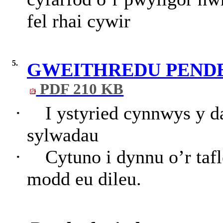
fel rhai cywir
5.
GWEITHREDU PEND
PDF 210 KB
·
I ystyried cynnwys y d
sylwadau
·
Cytuno i dynnu o’r taf
modd eu dileu.