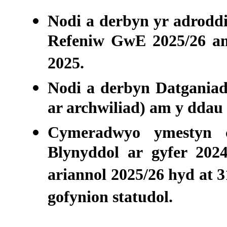
Nodi a derbyn yr adrodd
Refeniw GwE 2025/26 am
2025.
Nodi a derbyn Datgania
ar archwiliad) am y ddau 
Cymeradwyo ymestyn c
Blynyddol ar gyfer 202
ariannol 2025/26 hyd at 
gofynion statudol.