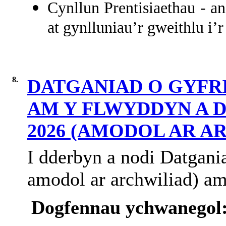
Cynllun Prentisiaethau - a
at gynlluniau’r gweithlu i’r
8.
DATGANIAD O GYF
AM Y FLWYDDYN A D
2026 (AMODOL AR A
I dderbyn a nodi Datgani
amodol ar archwiliad) a
Dogfennau ychwanegol