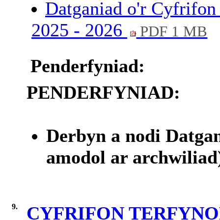
Datganiad o'r Cyfrifo
2025 - 2026
PDF 1 MB
Penderfyniad:
PENDERFYNIAD:
Derbyn a nodi Datgan
amodol ar archwiliad
9.
CYFRIFON TERFYNO