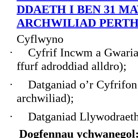
DDAETH I BEN 31 MA
ARCHWILIAD PERT
Cyflwyno
·
Cyfrif Incwm a Gwari
ffurf adroddiad alldro);
·
Datganiad o’r Cyfrifo
archwiliad);
·
Datganiad Llywodraet
Dogfennau ychwanegol