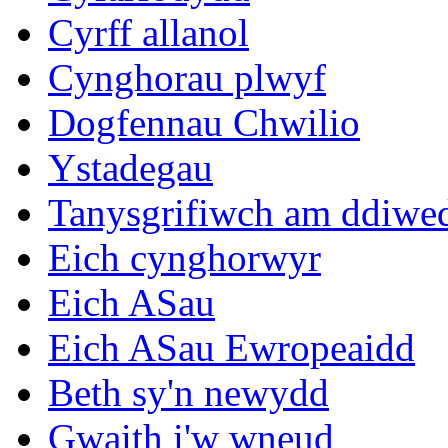
Cyrff allanol
Cynghorau plwyf
Dogfennau Chwilio
Ystadegau
Tanysgrifiwch am ddiwe
Eich cynghorwyr
Eich ASau
Eich ASau Ewropeaidd
Beth sy'n newydd
Gwaith i'w wneud