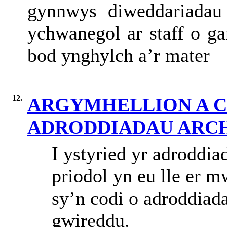
gynnwys diweddariadau a
ychwanegol ar staff o ga
bod ynghylch a’r mater
12.
ARGYMHELLION A 
ADRODDIADAU ARC
I ystyried yr adroddi
priodol
yn
eu
lle
er
m
sy’n
codi
o
adroddiad
gwireddu
.