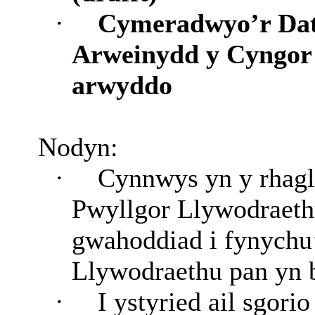
·
Cymeradwyo’r Datg
Arweinydd y Cyngor 
arwyddo
Nodyn:
·
Cynnwys yn y rhagl
Pwyllgor Llywodraethu
gwahoddiad i fynychu
Llywodraethu pan yn 
·
I ystyried ail sgori