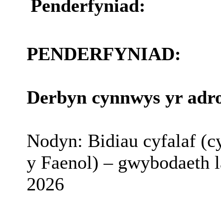
Penderfyniad:
PENDERFYNIAD:
Derbyn cynnwys yr adr
Nodyn: Bidiau cyfalaf (c
y Faenol) – gwybodaeth 
2026