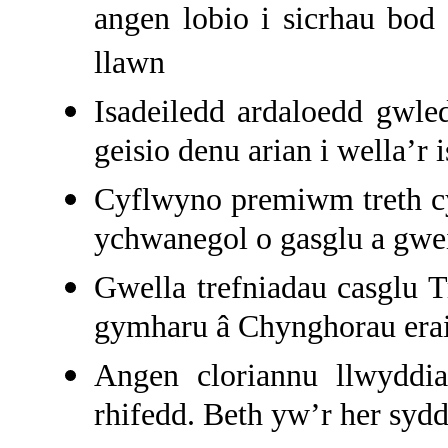
angen lobio i sicrhau bo
llawn
Isadeiledd ardaloedd gwl
geisio denu arian i wella’r 
Cyflwyno premiwm treth cy
ychwanegol o gasglu a gwe
Gwella trefniadau casglu T
gymharu â Chynghorau erai
Angen cloriannu llwyddi
rhifedd. Beth yw’r her sydd