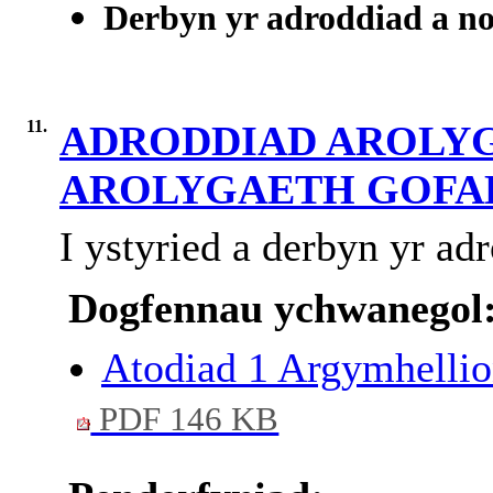
Derbyn yr adroddiad a n
11.
ADRODDIAD AROLYG
AROLYGAETH GOFA
I ystyried a derbyn yr ad
Dogfennau ychwanegol
Atodiad 1 Argymhelli
PDF 146 KB