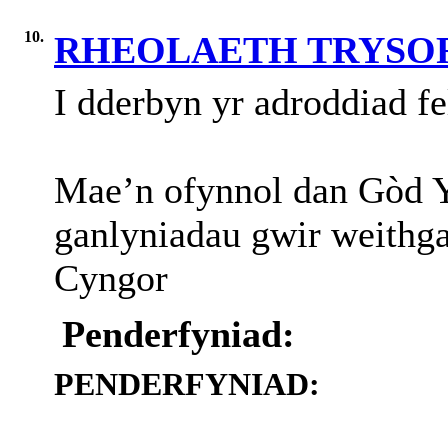
10.
RHEOLAETH TRYSORL
I
dderbyn
yr
adroddiad
fe
Mae’n ofynnol dan Gòd Y
ganlyniadau gwir weithga
Cyngor
Penderfyniad:
PENDERFYNIAD: