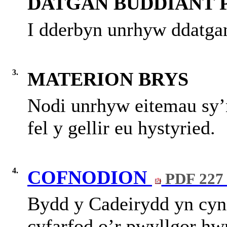
DATGAN BUDDIANT 
I dderbyn unrhyw ddatgan
3.
MATERION BRYS
Nodi unrhyw eitemau sy’
fel y gellir eu hystyried.
4.
COFNODION
PDF 227
Bydd y Cadeirydd yn cynn
cyfarfod o’r pwyllgor h