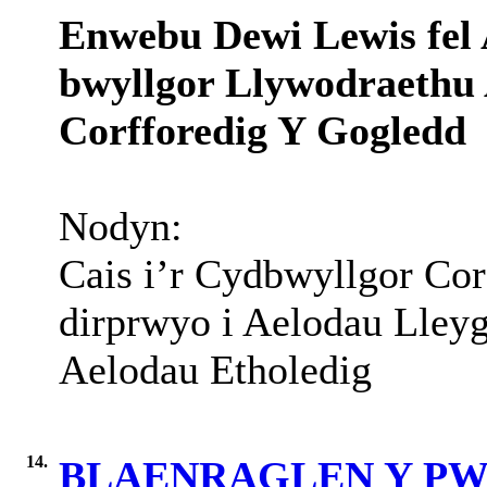
Enwebu Dewi Lewis fel 
bwyllgor Llywodraethu 
Corfforedig Y Gogledd
Nodyn:
Cais i’r Cydbwyllgor Corf
dirprwyo i Aelodau Lleyg 
Aelodau Etholedig
14.
BLAENRAGLEN Y P