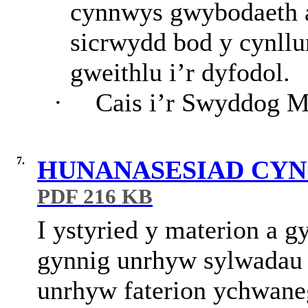
cynnwys gwybodaeth a
sicrwydd bod y cynllu
gweithlu i’r dyfodol.
·
Cais i’r Swyddog M
7.
HUNANASESIAD CYN
PDF 216 KB
I ystyried y materion a g
gynnig unrhyw sylwadau 
unrhyw faterion ychwane