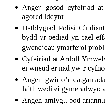
Angen gosod cyfeiriad at
agored iddynt
Datblygiad Polisi Cludian
bydd yr oediad yn cael eff
gwendidau ymarferol probl
Cyfeiriad at Ardoll Ymwe
ei wneud er nad yw’r cyfn
Angen gwirio’r datganiada
Iaith wedi ei gymeradwyo a
Angen amlygu bod ariannu’