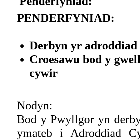
Penderfyniad:
PENDERFYNIAD:
Derbyn yr adroddiad 
Croesawu bod y gwell
cywir
Nodyn:
Bod y Pwyllgor yn derby
ymateb i Adroddiad Cy