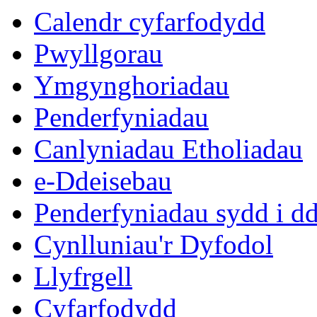
eitem
eitem
eit
Calendr cyfarfodydd
11.
8.
9.
Pwyllgorau
Ymgynghoriadau
Penderfyniadau
Canlyniadau Etholiadau
e-Ddeisebau
Penderfyniadau sydd i d
Cynlluniau'r Dyfodol
Llyfrgell
Cyfarfodydd