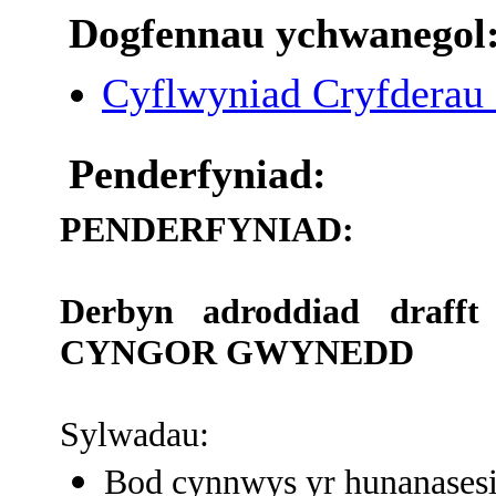
Dogfennau ychwanegol
Cyflwyniad Cryfderau
Penderfyniad:
PENDERFYNIAD:
Derbyn adroddiad draf
CYNGOR GWYNEDD
Sylwadau:
Bod cynnwys yr hunanasesia