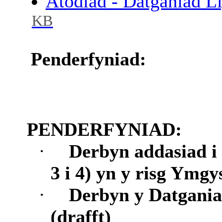
Atodiad - Datganiad L
KB
Penderfyniad:
PENDERFYNIAD:
·
Derbyn addasiad i
3 i 4) yn y risg Ymgy
·
Derbyn y Datgani
(drafft)