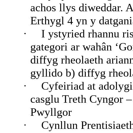
achos llys diweddar.
Erthygl 4 yn y datgan
·
I ystyried rhannu r
gategori ar wahân ‘Gor
diffyg rheolaeth ariann
gyllido b) diffyg rheol
·
Cyfeiriad at adolyg
casglu Treth Cyngor –
Pwyllgor
·
Cynllun Prentisiaet