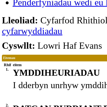
Penderfyniadau wedi eu 
Lleoliad:
Cyfarfod Rhithiol
cyfarwyddiadau
Cyswllt:
Lowri Haf Evans
Eitemau
Rhif
eitem
1.
YMDDIHEURIADAU
I dderbyn unrhyw ymddi
2.