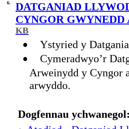
6.
DATGANIAD LLYWO
CYNGOR GWYNEDD A
KB
Ystyried y Datgani
•
Cymeradwyo’r Datga
•
Arweinydd y Cyngor a’
arwyddo.
Dogfennau ychwanegol