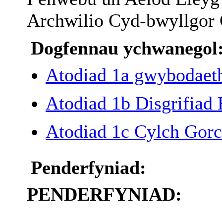
Archwilio
Cyd-
bwyllgor
Dogfennau ychwanegol
Atodiad 1a gwybodaet
Atodiad 1b Disgrifiad
Atodiad 1c Cylch Gor
Penderfyniad:
PENDERFYNIAD: