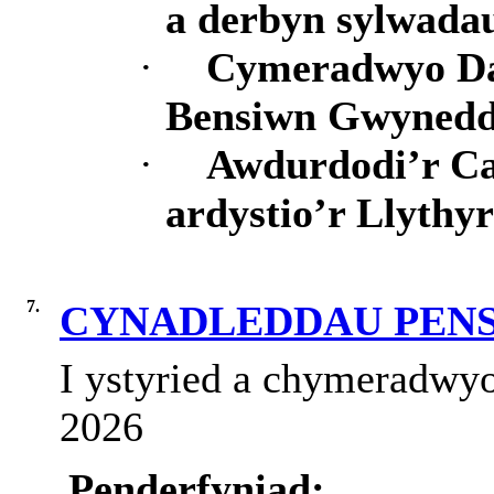
a
derbyn
sylwada
·
Cymeradwyo
D
Bensiwn
Gwyned
·
Awdurdodi’r
Ca
ardystio’r
Llythyr
7.
CYNADLEDDAU PEN
I ystyried a chymeradwyo
2026
Penderfyniad: