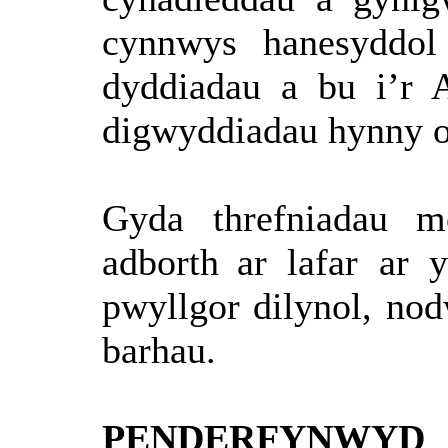
cynnwys
hanesyddol
dyddiadau
a
bu
i’r
A
digwyddiadau
hynny
Gyda
threfniadau
m
adborth
ar
lafar
ar
pwyllgor
dilynol
,
nod
barhau
.
PENDERFYNWYD