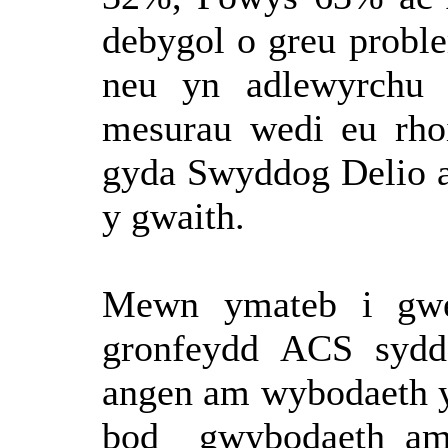
debygol o greu probl
neu yn adlewyrchu
mesurau wedi eu rhoi
gyda Swyddog Delio a
y gwaith.
Mewn ymateb i gwes
gronfeydd ACS sydd
angen am wybodaeth y
bod
gwybodaeth am