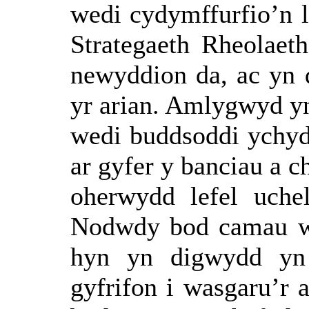
wedi
cydymffurfio’n
Strategaeth
Rheolaeth
newyddion
da, ac
yn
yr
arian
.
Amlygwyd
y
wedi
buddsoddi
ychyd
ar
gyfer
y
banciau
a
c
oherwydd
lefel
uche
Nodwdy
bod
camau
hyn
yn
digwydd
yn
gyfrifon
i
wasgaru’r
a