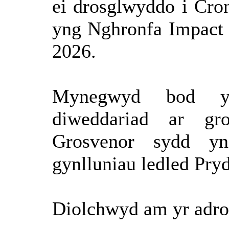
ei
drosglwyddo
i
Cro
yng
Nghronfa
Impact 
2026.
Mynegwyd
bod
diweddariad
ar
gr
Grosvenor
sydd
yn
gynlluniau
ledled
Pryd
Diolchwyd
am yr
adro