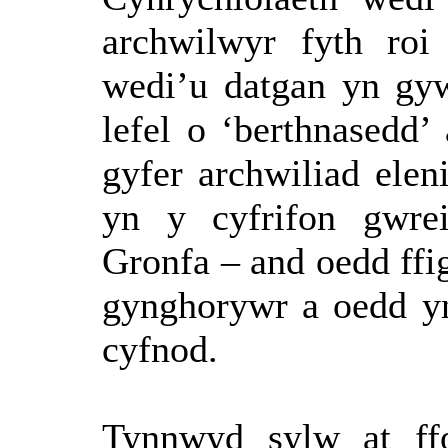
archwilwyr
fyth
roi
wedi’u
datgan
yn
gy
lefel
o ‘
berthnasedd
’
gyfer
archwiliad
elen
yn
y
cyfrifon
gwrei
Gronfa
– and
oedd
ffi
gynghorywr
a
oedd
y
cyfnod
.
Tynnwyd sylw at ff