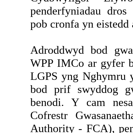
penderfyniadau
dros
pob
cronfa
yn
eistedd
Adroddwyd bod gwai
WPP
IMCo
ar gyfer 
LGPS yng Nghymru yn
bod prif swyddog gw
benodi. Y cam nesa
Cofrestr Gwasanaeth
Authority
- FCA), pen