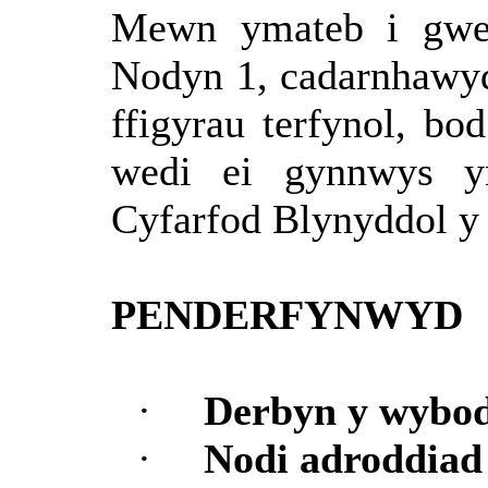
Mewn ymateb i gwes
Nodyn 1,
cadarnhawy
ffigyrau
terfynol
, bo
wedi
ei
gynnwys
y
Cyfarfod
Blynyddol
PENDERFYNWYD
·
Derbyn
y
wybod
·
Nodi
adroddiad