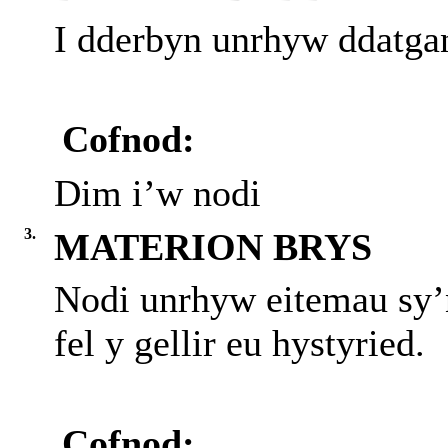
I dderbyn unrhyw ddatgan
Cofnod:
Dim i’w nodi
3.
MATERION BRYS
Nodi unrhyw eitemau sy’
fel y gellir eu hystyried.
Cofnod: