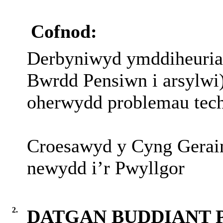
Cofnod:
Derbyniwyd
ymddiheuri
Bwrdd
Pensiwn
i
arsylwi
oherwydd
problemau
tec
Croesawyd
y Cyng
Gerai
newydd i’r Pwyllgor
2.
DATGAN BUDDIANT 