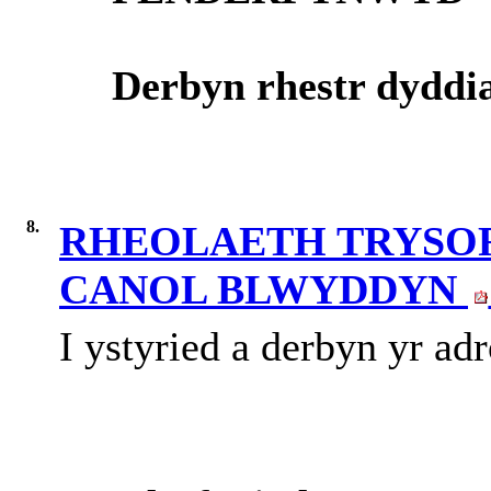
Derbyn
rhestr
dyddi
8.
RHEOLAETH TRYSORL
CANOL BLWYDDYN
I ystyried a derbyn yr a