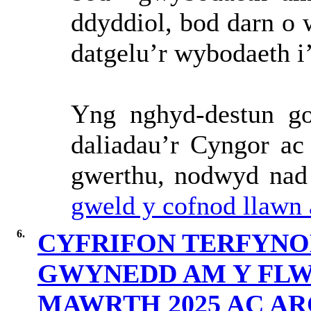
ddyddiol, bod darn o w
datgelu’r wybodaeth i
Yng nghyd-destun go
daliadau’r Cyngor a
gwerthu, nodwyd nad
gweld y cofnod llawn 
6.
CYFRIFON TERFYNO
GWYNEDD AM Y FLWY
MAWRTH 2025 AC A