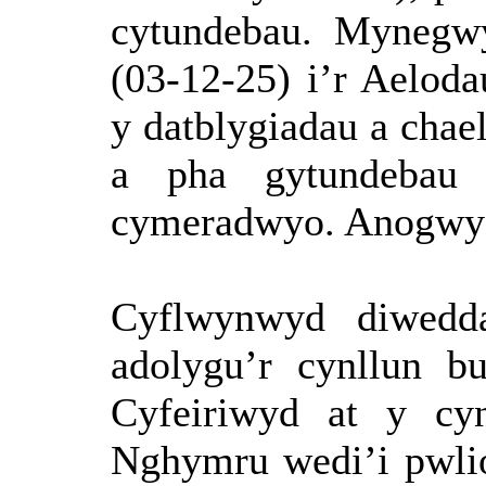
cytundebau. Mynegwy
(03-12-25) i’r Aelod
y datblygiadau a cha
a pha gytundebau 
cymeradwyo. Anogwyd 
Cyflwynwyd
diwedd
adolygu’r
cynllun
bu
Cyfeiriwyd
at y
cy
Nghymru
wedi’i
pwli