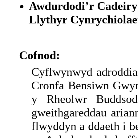
Awdurdodi’r Cadeiryd
Llythyr Cynrychiolaet
Cofnod:
Cyflwynwyd
adroddi
Cronfa
Bensiwn
Gwyn
y
Rheolwr
Buddsod
gweithgareddau
arian
flwyddyn
a
ddaeth
i
be