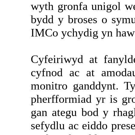
wyth
gronfa
unigol
w
bydd
y broses o
sym
IMCo
ychydig
yn
haw
Cyfeiriwyd
at
fanyld
cyfnod
ac at
amodau
monitro
ganddynt
.
T
pherfformiad
yr is
gr
gan
ategu
bod y
rhag
sefydlu
ac
eiddo
pres