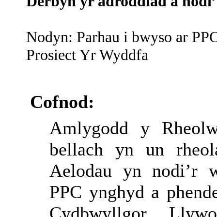
Derbyn yr adroddiad a nodi
Nodyn: Parhau i bwyso ar PPC 
Prosiect Yr Wyddfa
Cofnod:
Amlygodd
y
Rheolw
bellach
yn
un
rheol
Aelodau
yn
nodi’r
PPC
ynghyd
a
phende
Cydbwyllgor
Llywo