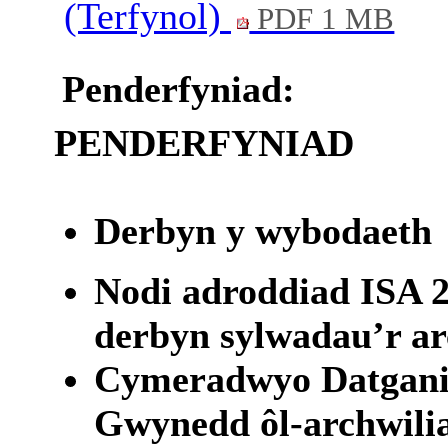
(Terfynol)
PDF 1 MB
Penderfyniad:
PENDERFYNIAD
Derbyn y wybodaeth
Nodi adroddiad ISA 2
derbyn sylwadau’r a
Cymeradwyo Datgania
Gwynedd ôl-archwilia