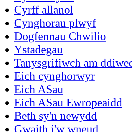
Cyrff allanol
Cynghorau plwyf
Dogfennau Chwilio
Ystadegau
Tanysgrifiwch am ddiwe
Eich cynghorwyr
Eich ASau
Eich ASau Ewropeaidd
Beth sy'n newydd
Gwaith i'w wneud