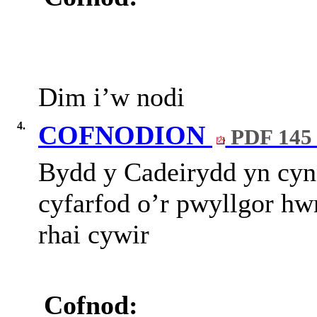
Dim
i’w
nodi
4.
COFNODION
PDF 145
Bydd y Cadeirydd yn cynn
cyfarfod o’r pwyllgor hw
rhai cywir
Cofnod: