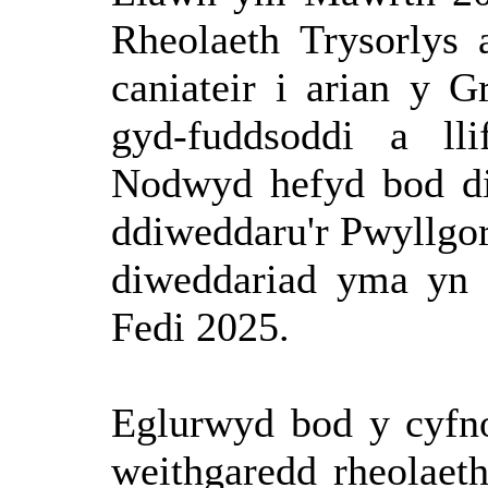
Rheolaeth
Trysorlys
caniateir
i
arian
y
G
gyd-fuddsoddi
a
lli
Nodwyd
hefyd
bod
d
d
diweddaru'r
Pwyllgo
diweddariad
yma
yn
Fedi 2025.
Eglurwyd
bod y
cyfn
weithgaredd
rheolaet