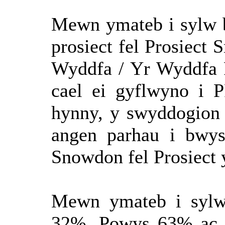
Mewn ymateb i sylw b
prosiect fel Prosiect 
Wyddfa / Yr Wyddfa 
cael ei gyflwyno i 
hynny, y swyddogion 
angen parhau i bwys
Snowdon fel Prosiect 
Mewn ymateb i sylw
32%, Powys 63% ac 