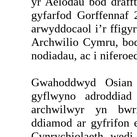
yr Aelodau bod
drafft
gyfarfod
Gorffennaf
2
arwyddocaol
i’r
ffigy
Archwilio
Cymru, b
nodiadau
, ac
i
niferoe
Gwahoddwyd
Osian 
gyflwyno
adroddiad
archwilwyr
yn
bwr
ddiamod
ar
gyfrifon
Cynrychiolaeth
wedi