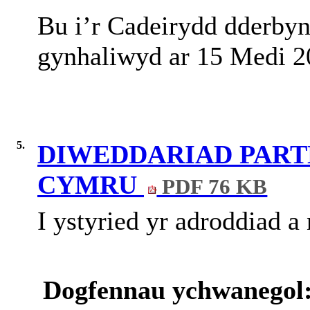
Bu
i’r
Cadeirydd
dderby
gynhaliwyd
ar
15 Medi 
5.
DIWEDDARIAD PART
CYMRU
PDF 76 KB
I ystyried yr adroddiad a
Dogfennau ychwanegol