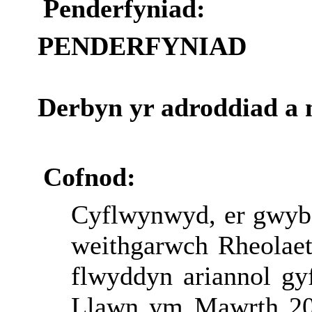
Penderfyniad:
PENDERFYNIAD
Derbyn yr adroddiad a 
Cofnod:
Cyflwynwyd
, er
gwyb
weithgarwch
Rheolae
flwyddyn
ariannol
gy
Llawn
ym
Mawrth 2