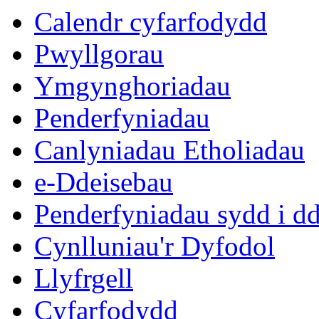
eitem
eitem
eitem
eitem
eitem
Calendr cyfarfodydd
6.
5.
5.
5.
6.
Pwyllgorau
Ymgynghoriadau
Penderfyniadau
Canlyniadau Etholiadau
e-Ddeisebau
Penderfyniadau sydd i d
Cynlluniau'r Dyfodol
Llyfrgell
Cyfarfodydd