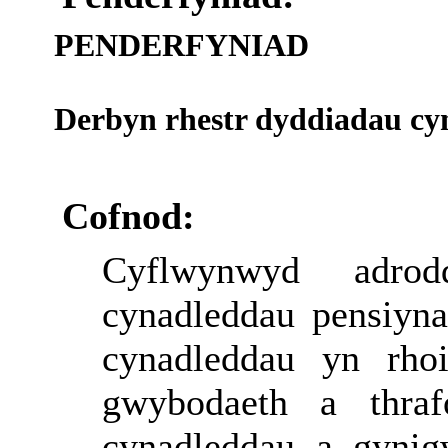
PENDERFYNIAD
Derbyn rhestr dyddiadau cy
Cofnod:
Cyflwynwyd
adrod
cynadleddau
pensiyn
cynadleddau
yn
rho
gwybodaeth
a
thra
cynadleddau
a
gyni