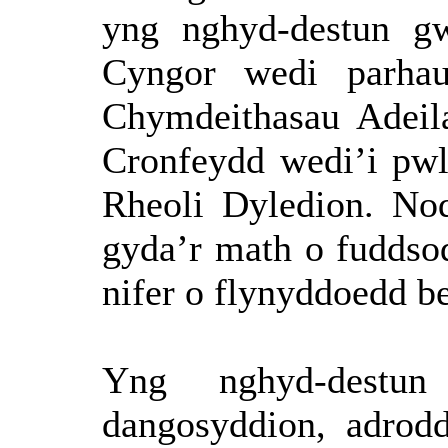
yng
nghyd-destun
g
Cyngor
wedi
parha
Chymdeithasau
Adeil
Cronfeydd
wedi’i
pwl
Rheoli
Dyledion
.
No
gyda’r
math o
fuddso
nifer
o
flynyddoedd
b
Yng
nghyd-destun
dangosyddion
,
adrod