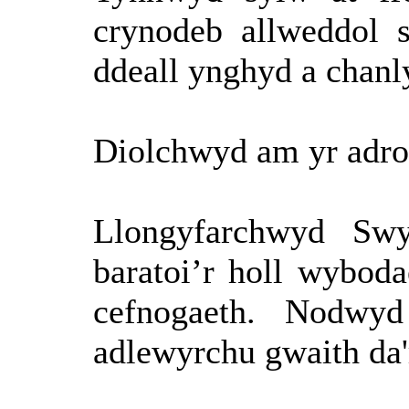
crynodeb allweddol 
ddeall ynghyd a chanly
Diolchwyd am yr adro
Llongyfarchwyd Sw
baratoi’r holl wybod
cefnogaeth. Nodwy
adlewyrchu gwaith da'