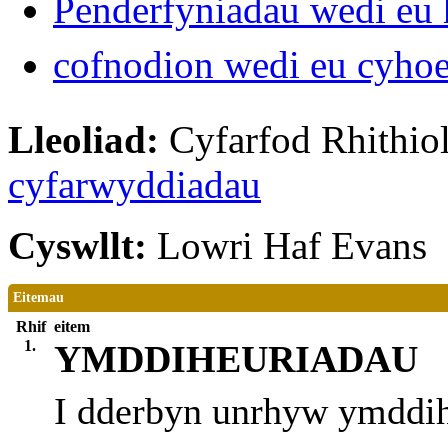
Penderfyniadau wedi eu 
cofnodion wedi eu cyho
Lleoliad:
Cyfarfod Rhithiol
cyfarwyddiadau
Cyswllt:
Lowri Haf Evans
Eitemau
Rhif
eitem
1.
YMDDIHEURIADAU
I dderbyn unrhyw ymddi