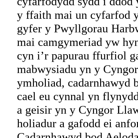
cyfarfodydd sydd i ddod
y ffaith mai un cyfarfod 
gyfer y Pwyllgorau Harb
mai camgymeriad yw hyn 
cyn i’r papurau ffurfiol 
mabwysiadu yn y Cyngor
ymholiad, cadarnhawyd b
cael eu cynnal yn flynydd
a geisir yn y Cyngor Lla
holiadur a gafodd ei anfo
Cadarnhawyd bod Aelodau