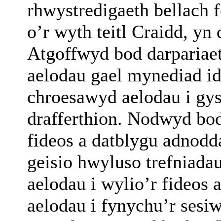
rhwystredigaeth bellach 
o’r wyth teitl Craidd, yn
Atgoffwyd bod darpariaeth
aelodau gael mynediad i
chroesawyd aelodau i gy
drafferthion. Nodwyd bo
fideos a datblygu adnod
geisio hwyluso trefniada
aelodau i wylio’r fideos
aelodau i fynychu’r sesiw