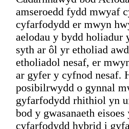
amseroedd fydd mwyaf cy
cyfarfodydd er mwyn hwy
aelodau y bydd holiadur 
syth ar ôl yr etholiad a
etholiadol nesaf, er mw
ar gyfer y cyfnod nesaf.
posibilrwydd o gynnal mw
gyfarfodydd rhithiol yn
bod y gwasanaeth eisoes 
cyfarfodydd hybrid i gy