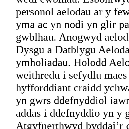
personol aelodau ar y f
yma ac yn nodi yn glir pa
gwblhau. Anogwyd aeloda
Dysgu a Datblygu Aeloda
ymholiadau. Holodd Aelo
weithredu i sefydlu mae
hyfforddiant craidd ych
yn gwrs ddefnyddiol iawn 
addas i ddefnyddio yn 
Atgyfnerthwyd byddai’r 