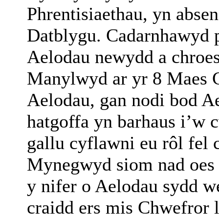
Phrentisiaethau, yn abse
Datblygu. Cadarnhawyd 
Aelodau newydd a chroes
Manylwyd ar yr 8 Maes C
Aelodau, gan nodi bod Ae
hatgoffa yn barhaus i’w
gallu cyflawni eu rôl fel
Mynegwyd siom nad oes 
y nifer o Aelodau sydd we
craidd ers mis Chwefror