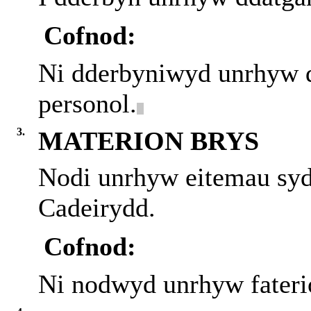
Cofnod:
Ni dderbyniwyd unrhyw d
personol.
3.
MATERION BRYS
Nodi unrhyw eitemau syd
Cadeirydd.
Cofnod:
Ni
nodwyd
unrhyw fateri