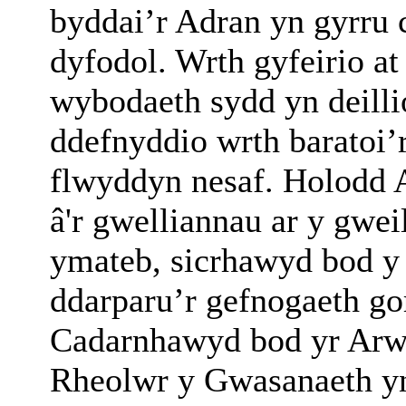
byddai’r Adran yn gyrru c
dyfodol. Wrth gyfeirio a
wybodaeth sydd yn deilli
ddefnyddio wrth baratoi’r
flwyddyn nesaf. Holodd 
â'r gwelliannau ar y gwe
ymateb, sicrhawyd bod 
ddarparu’r gefnogaeth gor
Cadarnhawyd bod yr Arw
Rheolwr y Gwasanaeth yn 