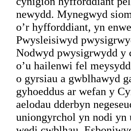
cynigion hyfforddiant pel
newydd. Mynegwyd siom 
o’r hyfforddiant, yn en
Pwysleisiwyd pwysigrwyd
Nodwyd pwysigrwydd y cy
o’u hailenwi fel meysydd
o gyrsiau a gwblhawyd g
gyhoeddus ar wefan y Cy
aelodau dderbyn negeseuo
uniongyrchol yn nodi yn 
wedi cwblhau. Esboniwyd