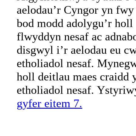
aelodau’r Cyngor yn fwy
bod modd adolygu’r holl 
flwyddyn nesaf ac adnabo
disgwyl i’r aelodau eu cw
etholiadol nesaf. Myneg
holl deitlau maes craidd
etholiadol nesaf. Ystyri
gyfer eitem 7.