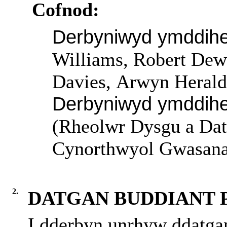
Cofnod:
Derbyniwyd ymddihe
Williams, Robert De
Davies,
Arwyn Herald
Derbyniwyd ymddih
(Rheolwr Dysgu a Dat
Cynorthwyol Gwasanae
2.
DATGAN BUDDIANT 
I dderbyn unrhyw ddatgan