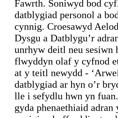
Fawrth. Soniwyd bod cyfl
datblygiad personol a bod
cynnig. Croesawyd Aeloda
Dysgu a Datblygu’r adra
unrhyw deitl neu sesiwn 
flwyddyn olaf y cyfnod e
at y teitl newydd - ‘Ar
datblygiad ar hyn o’r br
lle i sefydlu hwn yn fua
gyda phenaethiaid adran