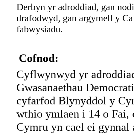
Derbyn yr adroddiad
, gan nod
drafodwyd, gan argymell y Ca
fabwysiadu.
Cofnod:
Cyflwynwyd yr adroddia
Gwasanaethau Democrati
cyfarfod Blynyddol y Cyn
wthio ymlaen i 14 o Fai,
Cymru yn cael ei gynnal 