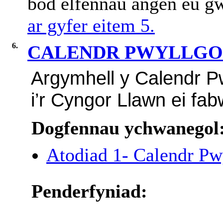
bod elfennau angen eu gw
ar gyfer eitem 5.
6.
CALENDR PWYLLGOR
Argymhell y Calendr P
i’r Cyngor Llawn ei fab
Dogfennau ychwanegol
Atodiad 1- Calendr P
Penderfyniad: