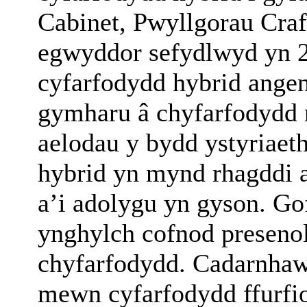
Cabinet, Pwyllgorau Craf
egwyddor sefydlwyd yn 
cyfarfodydd hybrid ange
gymharu â chyfarfodydd r
aelodau y bydd ystyriaet
hybrid yn mynd rhagddi a 
a’i adolygu yn gyson. G
ynghylch cofnod preseno
chyfarfodydd. Cadarnhaw
mewn cyfarfodydd ffurfiol