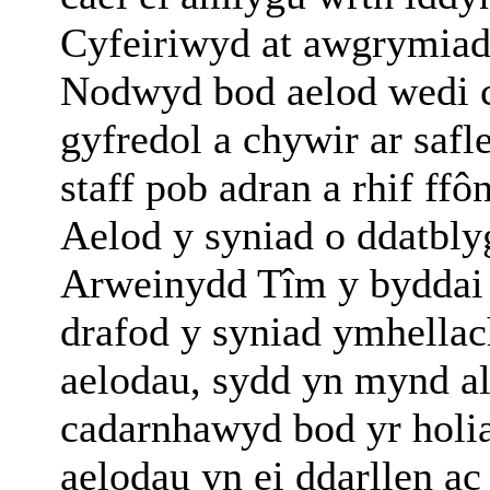
Cyfeiriwyd at awgrymiada
Nodwyd bod aelod wedi c
gyfredol a chywir ar saf
staff pob adran a rhif ff
Aelod y syniad o ddatbly
Arweinydd Tîm y byddai y
drafod y syniad ymhellach
aelodau, sydd yn mynd al
cadarnhawyd bod yr holia
aelodau yn ei ddarllen a