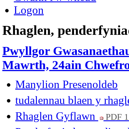
Logon
Rhaglen, penderfynia
Pwyllgor Gwasanaethau
Mawrth, 24ain Chwefror
Manylion Presenoldeb
tudalennau blaen y rhag
Rhaglen Gyflawn
PDF 