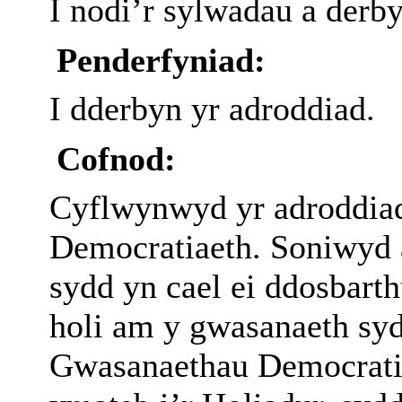
I nodi’r sylwadau a derb
Penderfyniad:
I dderbyn yr adroddiad.
Cofnod:
Cyflwynwyd yr adroddia
Democratiaeth. Soniwyd
sydd yn cael ei ddosbarth
holi am y gwasanaeth syd
Gwasanaethau Democrati