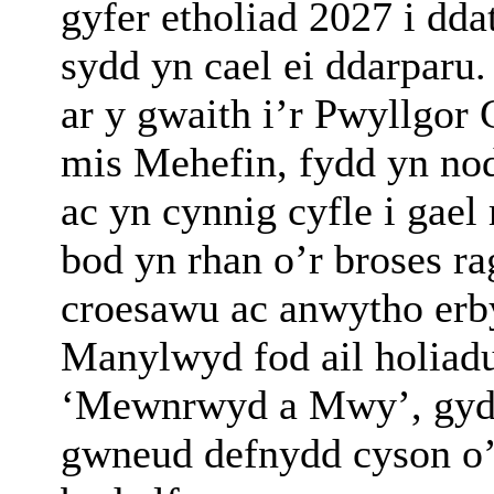
gyfer etholiad 2027 i dd
sydd yn cael ei ddarparu
ar y gwaith i’r Pwyllgo
mis Mehefin, fydd yn nod
ac yn cynnig cyfle i gae
bod yn rhan o’r broses ra
croesawu ac anwytho erby
Manylwyd fod ail holiadur
‘Mewnrwyd a Mwy’, gyda
gwneud defnydd cyson o