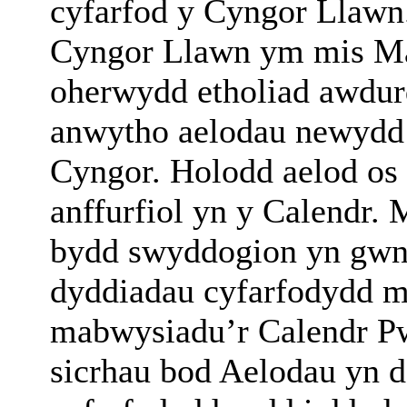
cyfarfod y Cyngor Llaw
Cyngor Llawn ym mis Ma
oherwydd etholiad awdurd
anwytho aelodau newydd 
Cyngor. Holodd aelod os
anffurfiol yn y Calendr
bydd swyddogion yn gwn
dyddiadau cyfarfodydd mo
mabwysiadu’r Calendr Pw
sicrhau bod Aelodau yn 