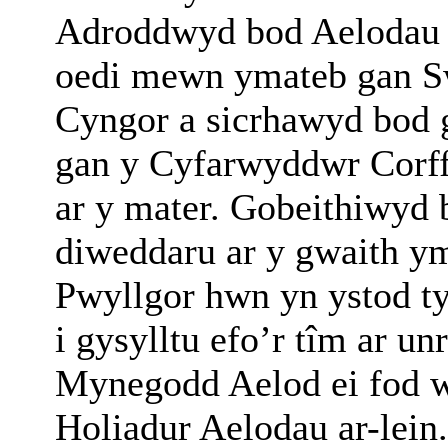
Adroddwyd bod Aelodau 
oedi mewn ymateb gan S
Cyngor a sicrhawyd bod 
gan y Cyfarwyddwr Corff
ar y mater. Gobeithiwyd 
diweddaru ar y gwaith ym
Pwyllgor hwn yn ystod t
i gysylltu efo’r tîm ar 
Mynegodd Aelod ei fod we
Holiadur Aelodau ar-lei