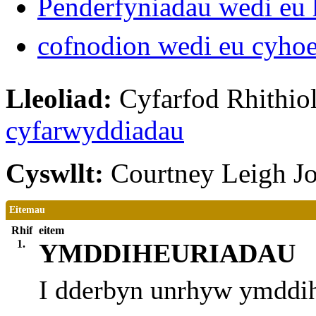
Penderfyniadau wedi eu 
cofnodion wedi eu cyho
Lleoliad:
Cyfarfod Rhithiol
cyfarwyddiadau
Cyswllt:
Courtney Leigh J
Eitemau
Rhif
eitem
1.
YMDDIHEURIADAU
I dderbyn unrhyw ymddih