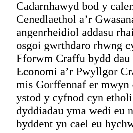
Cadarnhawyd bod y calen
Cenedlaethol a’r Gwasana
angenrheidiol addasu rha
osgoi gwrthdaro rhwng c
Fforwm Craffu bydd dau 
Economi a’r Pwyllgor Cra
mis Gorffennaf er mwyn 
ystod y cyfnod cyn etho
dyddiadau yma wedi eu no
byddent yn cael eu hych