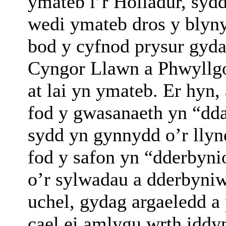
ymateb i’r Holiadur, sydd
wedi ymateb dros y bly
bod y cyfnod prysur gyda
Cyngor Llawn a Phwyllgo
at lai yn ymateb. Er hy
fod y gwasanaeth yn “dd
sydd yn gynnydd o’r lly
fod y safon yn “dderbyni
o’r sylwadau a dderbyni
uchel, gydag argaeledd a
cael ei amlygu wrth iddy