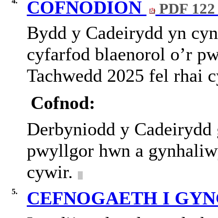
4.
COFNODION
PDF 122
Bydd y Cadeirydd yn cynn
cyfarfod blaenorol o’r p
Tachwedd 2025 fel rhai c
Cofnod:
Derbyniodd y Cadeirydd 
pwyllgor hwn a gynhali
cywir.
5.
CEFNOGAETH I G