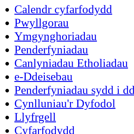
Calendr cyfarfodydd
Pwyllgorau
Ymgynghoriadau
Penderfyniadau
Canlyniadau Etholiadau
e-Ddeisebau
Penderfyniadau sydd i d
Cynlluniau'r Dyfodol
Llyfrgell
Cyfarfodydd