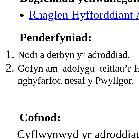
Rhaglen Hyfforddiant
Penderfyniad:
Nodi a derbyn yr adroddiad.
Gofyn am
adolygu
teitlau’r
nghyfarfod nesaf y Pwyllgor.
Cofnod:
Cyflwynwyd yr adroddiad