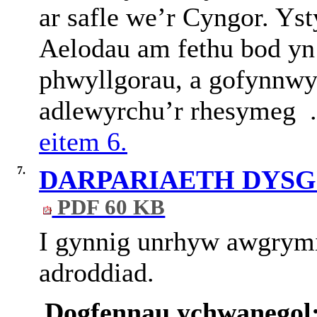
ar safle we’r Cyngor. Y
Aelodau am fethu bod yn
phwyllgorau, a gofynnwy
adlewyrchu’r rhesymeg 
eitem 6.
7.
DARPARIAETH DYSG
PDF 60 KB
I gynnig unrhyw awgrymi
adroddiad.
Dogfennau ychwanegol