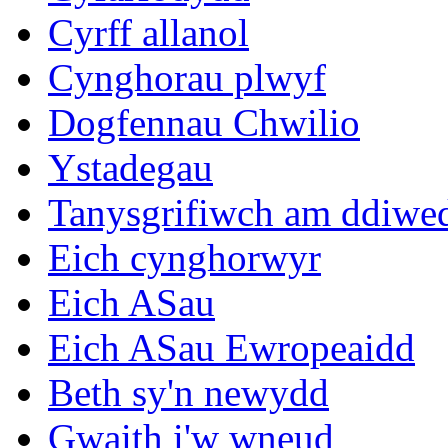
Cyrff allanol
Cynghorau plwyf
Dogfennau Chwilio
Ystadegau
Tanysgrifiwch am ddiwe
Eich cynghorwyr
Eich ASau
Eich ASau Ewropeaidd
Beth sy'n newydd
Gwaith i'w wneud