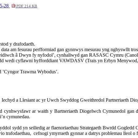
25-28
PDF 214 KB
tod y drafodaeth.
ata am fesurau perfformiad gan gynnwys mesurau yng nghyswllt trose
‘Peidiwch â Dwyn fy nyfodol’, cynhaliwyd gan RASASC Cymru (Canolf
n sydd wedi cyflawni hyfforddiant VAWDASV (Trais yn Erbyn Menywod,
ad ‘Cyngor Trawma Wybodus’.
, Iechyd a Llesiant ac yr Uwch Swyddog Gweithredol Partneriaeth 
d cynhwysfawr ar waith y Bartneriaeth Diogelwch Cymunedol gan dd
 i’n cymunedau.
nyddol sydd yn seiliedig ar flaenoriaethau Strategaeth Bwrdd Gogled
io trafodaethau,
cefnogi ymyrraeth gynnar a datrys problemau lleol 