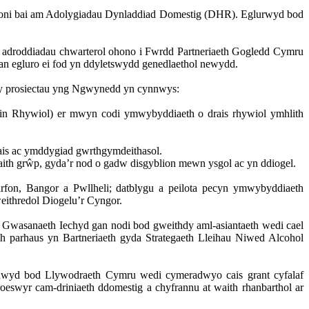
ol oni bai am Adolygiadau Dynladdiad Domestig (DHR). Eglurwyd bod
o adroddiadau chwarterol ohono i Fwrdd Partneriaeth Gogledd Cymru
an egluro ei fod yn ddyletswydd genedlaethol newydd.
 y prosiectau yng Ngwynedd yn cynnwys:
n Rhywiol) er mwyn codi ymwybyddiaeth o drais rhywiol ymhlith
rais ac ymddygiad gwrthgymdeithasol.
gwaith grŵp, gyda’r nod o gadw disgyblion mewn ysgol ac yn ddiogel.
rfon, Bangor a Pwllheli; datblygu a peilota pecyn ymwybyddiaeth
eithredol Diogelu’r Cyngor.
Gwasanaeth Iechyd gan nodi bod gweithdy aml-asiantaeth wedi cael
ith parhaus yn Bartneriaeth gyda Strategaeth Lleihau Niwed Alcohol
nhawyd bod Llywodraeth Cymru wedi cymeradwyo cais grant cyfalaf
yr cam-driniaeth ddomestig a chyfrannu at waith rhanbarthol ar