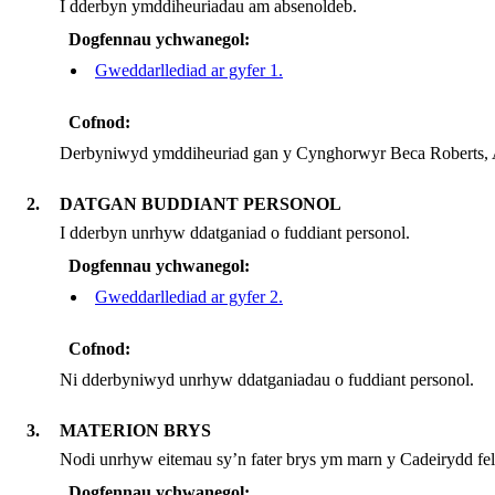
I dderbyn ymddiheuriadau am absenoldeb.
Dogfennau ychwanegol:
Gweddarllediad ar gyfer 1.
Cofnod:
Derbyniwyd ymddiheuriad gan y Cynghorwyr Beca Roberts, A
2.
DATGAN BUDDIANT PERSONOL
I dderbyn unrhyw ddatganiad o fuddiant personol.
Dogfennau ychwanegol:
Gweddarllediad ar gyfer 2.
Cofnod:
Ni dderbyniwyd unrhyw ddatganiadau o fuddiant personol.
3.
MATERION BRYS
Nodi unrhyw eitemau sy’n fater brys ym marn y Cadeirydd fel y
Dogfennau ychwanegol: