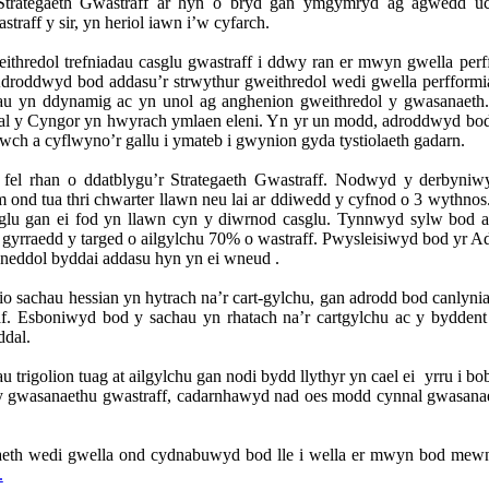
trategaeth Gwastraff ar hyn o bryd gan ymgymryd ag agwedd uc
raff y sir, yn heriol iawn i’w cyfarch.
thredol trefniadau casglu gwastraff i ddwy ran er mwyn gwella per
roddwyd bod addasu’r strwythur gweithredol wedi gwella perfformia
au yn ddynamig ac yn unol ag anghenion gweithredol y gwasanaeth
l y Cyngor yn hwyrach ymlaen eleni. Yn yr un modd, adroddwyd bod
lwch a cyflwyno’r gallu i ymateb i gwynion gyda tystiolaeth gadarn.
fel rhan o ddatblygu’r Strategaeth Gwastraff. Nodwyd y derbyni
im ond tua thri chwarter llawn neu lai ar ddiwedd y cyfnod o 3 wyth
sglu gan ei fod yn llawn cyn y diwrnod casglu. Tynnwyd sylw bod ai
 i gyrraedd y targed o ailgylchu 70% o wastraff. Pwysleisiwyd bod 
neddol byddai addasu hyn yn ei wneud .
o sachau hessian yn hytrach na’r cart-gylchu, gan adrodd bod canly
haf. Esboniwyd bod y sachau yn rhatach na’r cartgylchu ac y byddent
ddal.
rigolion tuag at ailgylchu gan nodi bydd llythyr yn cael ei
yrru i bo
y gwasanaethu gwastraff, cadarnhawyd nad oes modd cynnal gwasanae
eth wedi gwella ond cydnabuwyd bod lle i wella er mwyn bod mewn 
.