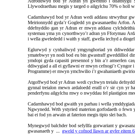
Adroddwyd bod yr Adran yn gweithio i ddatblygu S
Llywodraethau megis y targed o ailgylchu 70% o holl wast
Cadarnhawyd bod yr Adran wedi addasu strwythur gwei
Meirionnydd gyda’r Gogledd yn gwasanaethu Arfon. Ad
ddefnyddio gan yr Adran er mwyn addasu cylchdeithi
systemau yma yn cynorthwyo’r adran yn Fforymau Arda
i wella gwelededd i waith y staff, gwella iechyd a dioge
Eglurwyd y cynhaliwyd ymgynghoriad yn ddiweddar 
ymatebwyr yn nodi bod eu bin gwastraff gweddilliol d
ymdopi gyda capasiti presennol y bin a’r amserlen ca
ddiwygiad a all ei gyflawni er mwyn cefnogi’r Cyngor
Programme) er mwyn ymchwilio i’r gwahaniaeth gwirio
Atgoffwyd bod yr Adran wedi cychwyn treialu defnyddi
gynnal treialon mewn ardaloedd eraill o’r sir cyn yr 
penderfynu ailgylchu mwy o nwyddau fel plastigion me
Cadarnhawyd bod gwaith yn parhau i wella ymddygiadau t
Ngwynedd. Wrth ystyried materion gorfodaeth o fewn 
bai ei fod yn arwain at faterion megis tipio slei bach.
Mynegwyd balchder bod sefyllfa gorwariant y gwasana
gwasanaeth y ...
gweld y cofnod llawn ar gyfer eitem 6