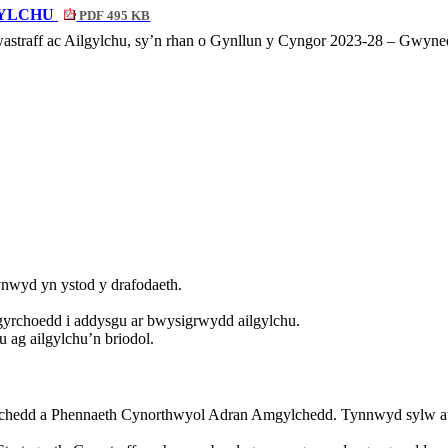
GYLCHU
PDF 495 KB
Gwastraff ac Ailgylchu, sy’n rhan o Gynllun y Cyngor 2023-28 – Gwyn
nwyd yn ystod y drafodaeth.
gyrchoedd i addysgu ar bwysigrwydd ailgylchu.
 ag ailgylchu’n briodol.
lchedd a Phennaeth Cynorthwyol Adran Amgylchedd.
Tynnwyd sylw at 