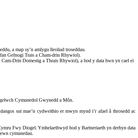
ddu, a map sy’n amlygu lleoliad troseddau.
an Gefnogi Trais a Cham-drin Rhywiol).
 Cam-Drin Domestig a Thrais Rhywiol), a bod y data hwn yn cael ei
Diogelwch Cymunedol Gwynedd a Môn.
angos sut mae’n cydweithio er mwyn mynd i’r afael â throsedd ac
d Cymru Fwy Diogel. Ymhelaethwyd bod y Bartneriaeth yn derbyn data
o fewn cymunedau.