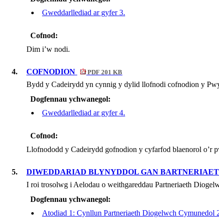
Gweddarllediad ar gyfer 3.
Cofnod:
Dim i’w nodi.
4.
COFNODION
PDF 201 KB
Bydd y Cadeirydd yn cynnig y dylid llofnodi cofnodion y Pwy
Dogfennau ychwanegol:
Gweddarllediad ar gyfer 4.
Cofnod:
Llofnododd y Cadeirydd gofnodion y cyfarfod blaenorol o’r p
5.
DIWEDDARIAD BLYNYDDOL GAN BARTNERIAE
I roi trosolwg i Aelodau o weithgareddau Partneriaeth Dio
Dogfennau ychwanegol:
Atodiad 1: Cynllun Partneriaeth Diogelwch Cymunedol