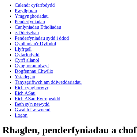
Calendr cyfarfodydd
eitem
eitem
eitem
Pwyllgorau
6.
6.
6.
Ymgynghoriadau
Penderfyniadau
Canlyniadau Etholiadau
e-Ddeisebau
Penderfyniadau sydd i ddod
Cynlluniau'r Dyfodol
Llyfrgell
Cyfarfodydd
Cyrff allanol
Cynghorau plwyf
Dogfennau Chwilio
Ystadegau
Tanysgrifiwch am ddiweddariadau
Eich cynghorwyr
Eich ASau
Eich ASau Ewropeaidd
Beth sy'n newydd
Gwaith i'w wneud
Logon
Rhaglen, penderfyniadau a chof