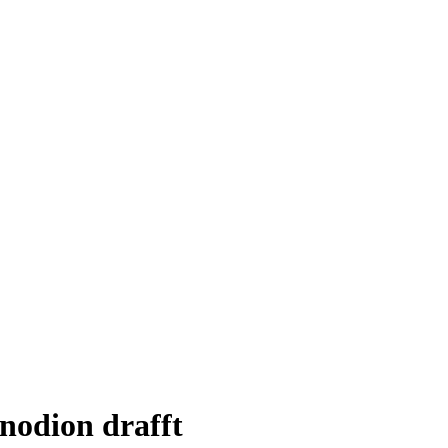
eitem
eitem
5.
5.
nodion drafft