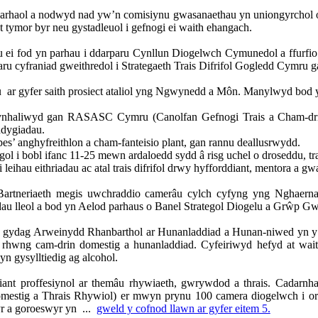
dd parhaol a nodwyd nad yw’n comisiynu gwasanaethau yn uniongyrch
t tymor byr neu gystadleuol i gefnogi ei waith ehangach.
 ei fod yn parhau i ddarparu Cynllun Diogelwch Cymunedol a ffurfi
u cyfraniad gweithredol i Strategaeth Trais Difrifol Gogledd Cymru g
u
ar gyfer saith prosiect ataliol yng Ngwynedd a Môn. Manylwyd bod
ynhaliwyd gan RASASC Cymru (Canolfan Gefnogi Trais a Cham-dri
ddygiadau.
 anghyfreithlon a cham-fanteisio plant, gan rannu deallusrwydd.
gol i bobl ifanc 11-25 mewn ardaloedd sydd â risg uchel o droseddu, t
leihau eithriadau ac atal trais difrifol drwy hyfforddiant, mentora a 
 Bartneriaeth megis uwchraddio camerâu cylch cyfyng yng Nghaerna
dau lleol a bod yn Aelod parhaus o Banel Strategol Diogelu a Grŵp Gw
s gydag Arweinydd Rhanbarthol ar Hunanladdiad a Hunan-niwed yn y 
iad rhwng cam-drin domestig a hunanladdiad. Cyfeiriwyd hefyd at wa
yn gysylltiedig ag alcohol.
iant proffesiynol ar themâu rhywiaeth, gwrywdod a thrais. Cadar
g a Thrais Rhywiol) er mwyn prynu 100 camera diogelwch i oroesw
yr a goroeswyr yn ...
gweld y cofnod llawn ar gyfer eitem 5.