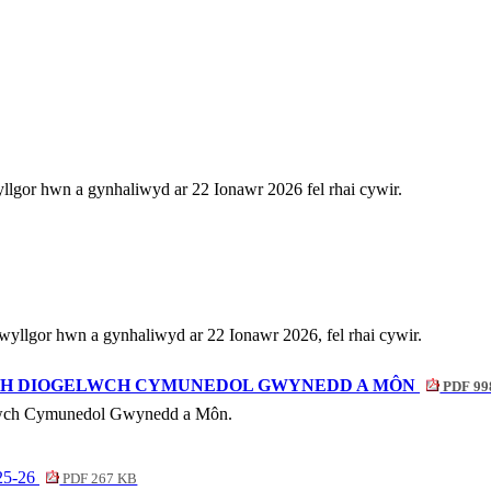
llgor hwn a gynhaliwyd ar 22 Ionawr 2026 fel rhai cywir.
wyllgor hwn a gynhaliwyd ar 22 Ionawr 2026, fel rhai cywir.
TH DIOGELWCH CYMUNEDOL GWYNEDD A MÔN
PDF 99
gelwch Cymunedol Gwynedd a Môn.
 25-26
PDF 267 KB