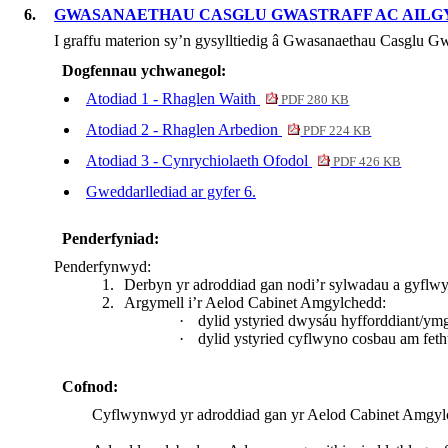
6.
GWASANAETHAU CASGLU GWASTRAFF AC AIL
I graffu materion sy’n gysylltiedig â Gwasanaethau Casglu 
Dogfennau ychwanegol:
Atodiad 1 - Rhaglen Waith
PDF 280 KB
Atodiad 2 - Rhaglen Arbedion
PDF 224 KB
Atodiad 3 - Cynrychiolaeth Ofodol
PDF 426 KB
Gweddarllediad ar gyfer 6.
Penderfyniad:
Penderfynwyd:
1.
Derbyn yr adroddiad gan nodi’r sylwadau a gyflwy
2.
Argymell i’r Aelod Cabinet Amgylchedd:
·
dylid ystyried dwysáu hyfforddiant/ym
·
dylid ystyried cyflwyno cosbau am fethu
Cofnod:
Cyflwynwyd yr adroddiad gan
yr Aelod Cabinet Amgy