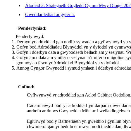
Atodiad 2: Strategaeth Gogledd Cymru Mwy Diogel 20
Gweddarllediad ar gyfer 5.
Penderfyniad:
Penderfynwyd:
Derbyn yr adroddiad gan nodi’r sylwadau a gyflwynwyd yn ys
Gofyn bod Adroddiadau Blynyddol yn y dyfodol yn cynnwys d
Gofyn i dderbyn data a gwybodaeth bellach am y sesiynau 
Gofyn am ddata am y nifer o sesiynau a’r nifer o unigolio
gynnwys o fewn yr Adroddiad Blynyddol yn y dyfodol.
Annog Cyngor Gwynedd i symud ymlaen i dderbyn achredi
Cofnod:
Cyflwynwyd yr adroddiad gan
Aelod Cabinet Oedolion
Cadarnhawyd bod yr adroddiad yn darparu diweddaria
anrhefn ar draws Gwynedd a Môn ac i wella diogelwch
Eglurwyd bod y Bartneriaeth yn gweithio i gynllun bly
chwarterol gan yr heddlu er mwyn nodi tueddiadau, llyw