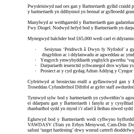
Pwysleisiwyd nad oes gan y Bartneriaeth gyllid crai
y bartneriaeth yn ddibynnol yn bennaf ar gyfleoedd gran
Manylwyd ar weithgaredd y Bartneriaeth gan gadarnhau
Fwy Diogel. Nodwyd hefyd bod y Bartneriaeth yn darpar
Mynegwyd balchder bod £65,000 wedi cael ei ddyrann
·
Sesiynau ‘Peidiwch â Dwyn fy Nyfodol’ a g
disgyblion ac i ddylanwadu ar agweddau ac ym
·
Ymgyrch ymwybyddiaeth ynghylch gwerthu ‘vapes’
·
Darpariaeth ieuenctid ychwanegol dros wyliau ys
·
Prosiect ar y cyd gydag Adran Addysg y Cyngor i 
Cyfeiriwyd at brosiectau eraill a gyflawnwyd gan y
Troseddau Cyfundrefnol Difrifol ar gyfer staff awdurdo
Tynnwyd sylw bod y bartneriaeth yn cydweithio’n ago
ei ddarparu gan y Bartneriaeth i fanylu ar y cysyllt
rhanbarthol sydd yn mynd i’r afael â lleihau niwed sydd 
Eglurwyd bod y Bartneriaeth wedi cyflwyno hyffordd
VAWDASV (Trais yn Erbyn Menywod, Cam-Drin Domesti
safoni ‘target hardening’ drwy wneud cartrefi dioddefw