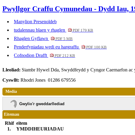
Pwyllgor Craffu Cymunedau - Dydd Iau, 19
Manylion Presenoldeb
tudalennau blaen y rhaglen
PDF 179 KB
Rhaglen Gyflawn
PDF 5 MB
Penderfyniadau wedi eu hargraffu
PDF 100 KB
Cofnodion Drafft
PDF 212 KB
Lleoliad:
Siambr Hywel Dda, Swyddfeydd y Cyngor Caernarfon ac 
Cyswllt:
Rhodri Jones 01286 679556
Media
Gwylio'r gweddarllediad
Eitemau
Rhif
eitem
1.
YMDDIHEURIADAU