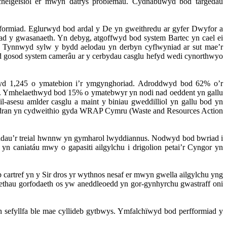
helgeisiol er mwyn datrys problemau. Cydnabuwyd bod targedau
fformiad. Eglurwyd bod ardal y De yn gweithredu ar gyfer Dwyfor a
d y gwasanaeth. Yn debyg, atgoffwyd bod system Bartec yn cael ei
. Tynnwyd sylw y bydd aelodau yn derbyn cyflwyniad ar sut mae’r
 gosod system camerâu ar y cerbydau casglu hefyd wedi cynorthwyo
wyd 1,245 o ymatebion i’r ymgynghoriad. Adroddwyd bod 62% o’r
nos. Ymhelaethwyd bod 15% o ymatebwyr yn nodi nad oeddent yn gallu
l-asesu amlder casglu a maint y biniau gweddilliol yn gallu bod yn
yr Adran yn cydweithio gyda WRAP Cymru (Waste and Resources Action
niadau’r treial hwnnw yn gymharol lwyddiannus. Nodwyd bod bwriad i
 yn caniatáu mwy o gapasiti ailgylchu i drigolion petai’r Cyngor yn
b cartref yn y Sir dros yr wythnos nesaf er mwyn gwella ailgylchu yng
thau gorfodaeth os yw aneddleoedd yn gor-gynhyrchu gwastraff oni
sefyllfa ble mae cyllideb gytbwys. Ymfalchïwyd bod perfformiad y