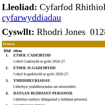
Lleoliad:
Cyfarfod Rhithiol
cyfarwyddiadau
Cyswllt:
Rhodri Jones 01
Eitemau
Rhif
eitem
1.
ETHOL CADEIRYDD
I ethol Cadeirydd ar gyfer 2026-27.
2.
ETHOL IS-GADEIRYDD
I ethol Is-gadeirydd ar gyfer 2026-27.
3.
YMDDIHEURIADAU
I dderbyn ymddiheuriadau am absenoldeb.
4.
DATGAN BUDDIANT PERSONOL
I dderbyn unrhyw ddatganiad o fuddiant personol.