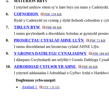
5.
MATERION BRYS
I
ystyried
unrhyw
eitem
sy’n
fater
brys
ym
marn
y Cadeirydd.
6.
COFNODION
PDF 159 KB
Bydd
y Cadeirydd
yn
cynnig
y
dylid
llofnodi
cofnodion
y
cyf
7.
TIRLUN BYW
PDF 96 KB
I rannu gwybodaeth a diweddaru Aelodau ar gynnydd prosiec
8.
PROSIECTAU CYFALAF AHNE LLŶN
PDF 72 KB
I rannu diweddariad am brosiectau cyfalaf AHNE Llŷn.
9.
Y GRONFA DATBLYGU CYNALIADWY
PDF 180 K
I
ddarparu
Gwybodaeth am
sefyllfa’r
Gronfa Datblygu
Cynal
10.
ADRODDIAD CYFLWR YR AHNE
PDF 66 KB
I
ystyried
addasiadau
I
Adroddiad
o
Gyflwr
Ardal o
Harddwc
Dogfennau ychwanegol:
Atodiad 1
PDF 136 KB