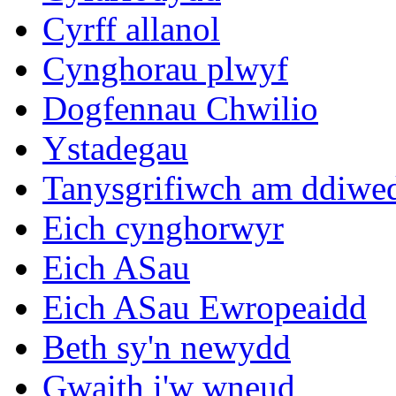
Cyrff allanol
Cynghorau plwyf
Dogfennau Chwilio
Ystadegau
Tanysgrifiwch am ddiwe
Eich cynghorwyr
Eich ASau
Eich ASau Ewropeaidd
Beth sy'n newydd
Gwaith i'w wneud