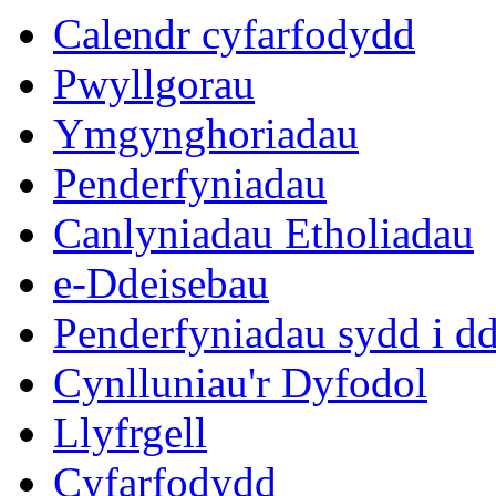
eitem
Calendr cyfarfodydd
10.
Pwyllgorau
Ymgynghoriadau
Penderfyniadau
Canlyniadau Etholiadau
e-Ddeisebau
Penderfyniadau sydd i d
Cynlluniau'r Dyfodol
Llyfrgell
Cyfarfodydd