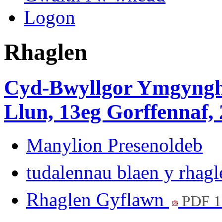
Logon
Rhaglen
Cyd-Bwyllgor Ymgyngh
Llun, 13eg Gorffennaf, 
Manylion Presenoldeb
tudalennau blaen y rhag
Rhaglen Gyflawn
PDF 1