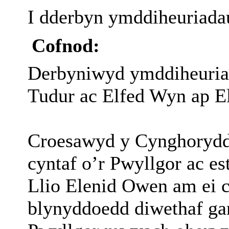
I dderbyn ymddiheuriada
Cofnod:
Derbyniwyd ymddiheuria
Tudur ac Elfed Wyn ap E
Croesawyd y Cynghorydd
cyntaf o’r Pwyllgor ac e
Llio Elenid Owen am ei c
blynyddoedd diwethaf gan