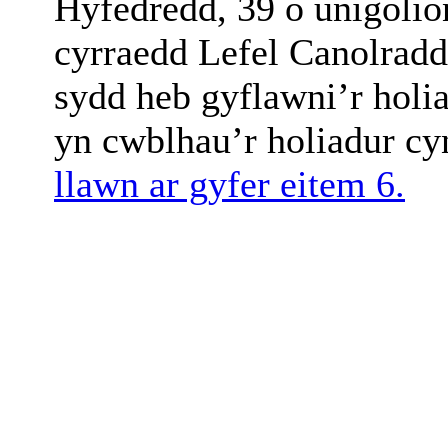
Hyfedredd, 39 o unigolio
cyrraedd Lefel Canolradd
sydd heb gyflawni’r hol
yn cwblhau’r holiadur cy
llawn ar gyfer eitem 6.