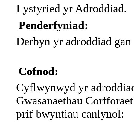
I ystyried yr Adroddiad.
Penderfyniad:
Derbyn yr adroddiad gan
Cofnod:
Cyflwynwyd yr adroddia
Gwasanaethau Corfforaeth
prif bwyntiau canlynol: