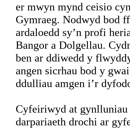
er mwyn mynd ceisio cyny
Gymraeg. Nodwyd bod ff
ardaloedd sy’n profi her
Bangor a Dolgellau. Cyd
ben ar ddiwedd y flwyddy
angen sicrhau bod y gwai
ddulliau amgen i’r dyfodo
Cyfeiriwyd at gynlluniau
darpariaeth drochi ar gy