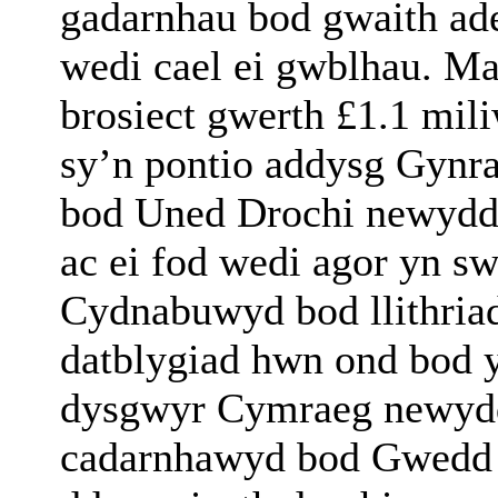
gadarnhau bod gwaith ad
wedi cael ei gwblhau. M
brosiect gwerth £1.1 mil
sy’n pontio addysg Gyn
bod Uned Drochi newydd 
ac ei fod wedi agor yn s
Cydnabuwyd bod llithria
datblygiad hwn ond bod 
dysgwyr Cymraeg newydd
cadarnhawyd bod Gwedd 2