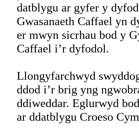
datblygu ar gyfer y dyfo
Gwasanaeth Caffael yn d
er mwyn sicrhau bod y G
Caffael i’r dyfodol.
Llongyfarchwyd swyddog
ddod i’r brig yng ngwob
ddiweddar. Eglurwyd bo
ar ddatblygu Croeso Cym