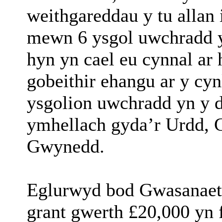
weithgareddau y tu allan
mewn 6 ysgol uwchradd y
hyn yn cael eu cynnal ar
gobeithir ehangu ar y cy
ysgolion uwchradd yn y 
ymhellach gyda’r Urdd, 
Gwynedd.
Eglurwyd bod Gwasanaet
grant gwerth £20,000 yn