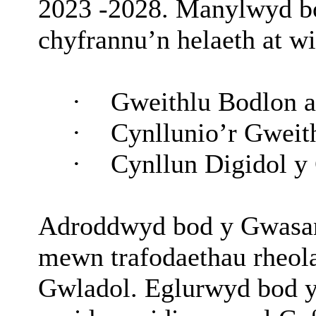
2023 -2028. Manylwyd bo
chyfrannu’n helaeth at w
·
Gweithlu Bodlon a
·
Cynllunio’r Gweith
·
Cynllun Digidol y
Adroddwyd bod y Gwasa
mewn trafodaethau rheol
Gwladol. Eglurwyd bod 