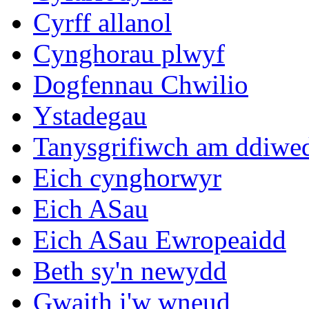
Cyrff allanol
Cynghorau plwyf
Dogfennau Chwilio
Ystadegau
Tanysgrifiwch am ddiwe
Eich cynghorwyr
Eich ASau
Eich ASau Ewropeaidd
Beth sy'n newydd
Gwaith i'w wneud