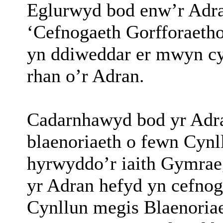
Eglurwyd bod enw’r Adra
‘Cefnogaeth Gorfforaetho
yn ddiweddar er mwyn cy
rhan o’r Adran.
Cadarnhawyd bod yr Adra
blaenoriaeth o fewn Cynl
hyrwyddo’r iaith Gymrae
yr Adran hefyd yn cefnogi
Cynllun megis Blaenoria