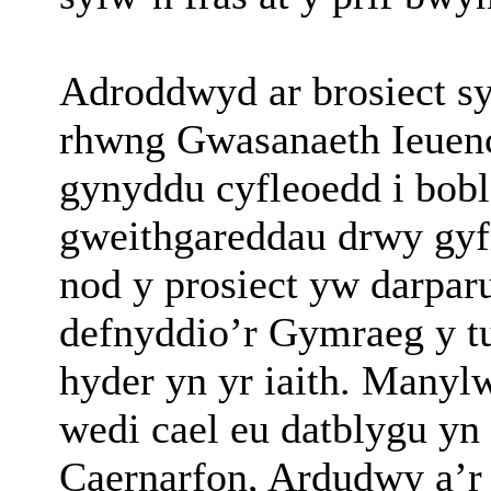
Adroddwyd ar brosiect sy
rhwng Gwasanaeth Ieuenc
gynyddu cyfleoedd i bob
gweithgareddau drwy gy
nod y prosiect yw darpa
defnyddio’r Gymraeg y tu
hyder yn yr iaith. Many
wedi cael eu datblygu yn 
Caernarfon, Ardudwy a’r