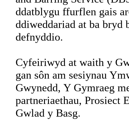
ddatblygu ffurflen gais 
ddiweddariad at ba bryd b
defnyddio.
Cyfeiriwyd at waith y Gw
gan sôn am sesiynau Ymw
Gwynedd, Y Gymraeg me
partneriaethau, Prosiec
Gwlad y Basg.