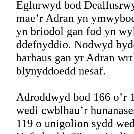
Eglurwyd bod Deallusrwyd
mae’r Adran yn ymwybod
yn briodol gan fod yn wyl
ddefnyddio. Nodwyd bydd
barhaus gan yr Adran wrt
blynyddoedd nesaf.
Adroddwyd bod 166 o’r 17
wedi cwblhau’r hunanase
119 o unigolion sydd wed