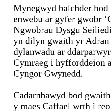
Mynegwyd balchder bod 
enwebu ar gyfer gwobr ‘
Ngwobrau Dysgu Seilied
yn dilyn gwaith yr Adran
dylanwadu ar ddarparwyr 
Cymraeg i hyfforddeion a
Cyngor Gwynedd.
Cadarnhawyd bod gwaith 
y maes Caffael wrth i re