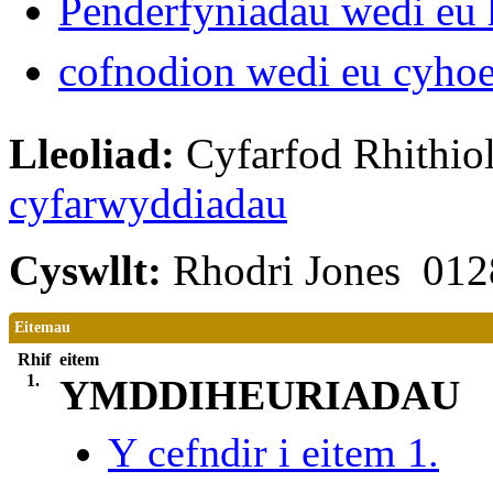
Penderfyniadau wedi eu 
cofnodion wedi eu cyho
Lleoliad:
Cyfarfod Rhithiol
cyfarwyddiadau
Cyswllt:
Rhodri Jones 01
Eitemau
Rhif
eitem
1.
YMDDIHEURIADAU
Y cefndir i eitem 1.