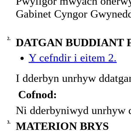
Pwyllgor mwyach oherwyd
Gabinet Cyngor Gwyned
2.
DATGAN BUDDIANT 
Y cefndir i eitem 2.
I dderbyn unrhyw ddatgan
Cofnod:
Ni dderbyniwyd unrhyw d
3.
MATERION BRYS