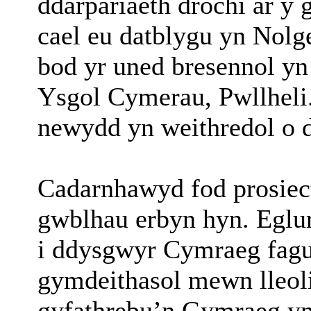
ddarpariaeth drochi ar y
cael eu datblygu yn Nol
bod yr uned bresennol yn
Ysgol Cymerau, Pwllheli
newydd yn weithredol o 
Cadarnhawyd fod prosiect
gwblhau erbyn hyn. Eglur
i ddysgwyr Cymraeg fagu 
gymdeithasol mewn lleoli
gyfathrebu’n Gymraeg y