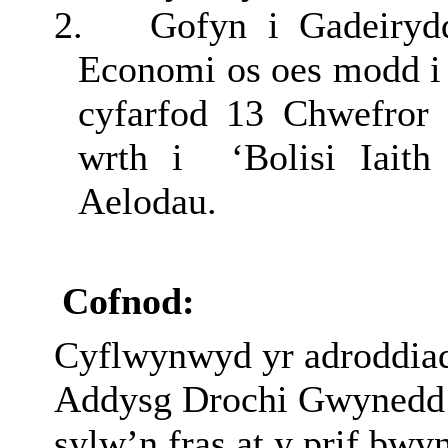
2.
Gofyn i Gadeiryd
Economi os oes modd i 
cyfarfod 13 Chwefror
wrth i
‘Bolisi Iait
Aelodau.
Cofnod:
Cyflwynwyd yr adroddia
Addysg Drochi Gwynedd 
sylw’n fras at y prif bwy