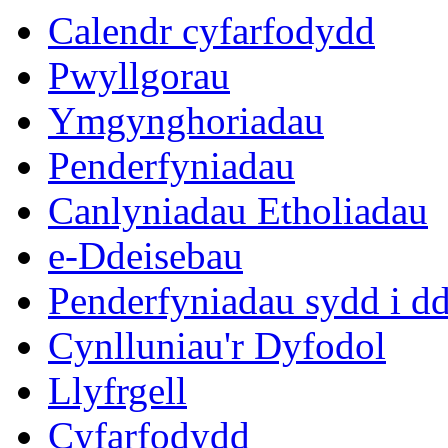
Calendr cyfarfodydd
Pwyllgorau
Ymgynghoriadau
Penderfyniadau
Canlyniadau Etholiadau
e-Ddeisebau
Penderfyniadau sydd i d
Cynlluniau'r Dyfodol
Llyfrgell
Cyfarfodydd