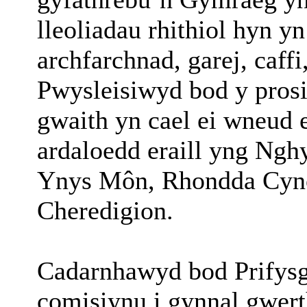
lleoliadau rhithiol hyn 
archfarchnad, garej, caffi
Pwysleisiwyd bod y prosi
gwaith yn cael ei wneud
ardaloedd eraill yng Ng
Ynys Môn, Rhondda Cyno
Cheredigion.
Cadarnhawyd bod Prifysg
comisiynu i gynnal gwer