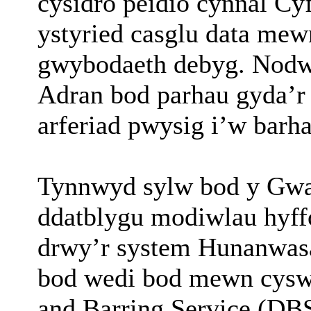
cysidro peidio cynnal Cyf
ystyried casglu data mewn
gwybodaeth debyg. Nodwy
Adran bod parhau gyda’r C
arferiad pwysig i’w barha
Tynnwyd sylw bod y Gwas
ddatblygu modiwlau hyffo
drwy’r system Hunanwa
bod wedi bod mewn cysw
and
Barring
Service (DBS