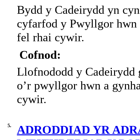
Bydd y Cadeirydd yn cynn
cyfarfod y Pwyllgor hwn
fel rhai cywir.
Cofnod:
Llofnododd y Cadeirydd g
o’r pwyllgor hwn a gynha
cywir.
5.
ADRODDIAD YR ADR