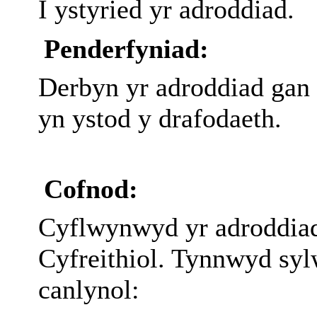
I ystyried yr adroddiad.
Penderfyniad:
Derbyn yr adroddiad gan
yn ystod y drafodaeth.
Cofnod:
Cyflwynwyd yr adroddia
Cyfreithiol. Tynnwyd sylw
canlynol: