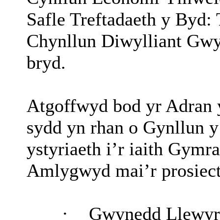
Safle Treftadaeth y Byd:
Chynllun Diwylliant Gwyn
bryd.
Atgoffwyd bod yr Adran y
sydd yn rhan o Gynllun 
ystyriaeth i’r iaith Gymr
Amlygwyd mai’r prosiec
·
Gwynedd Llewyr