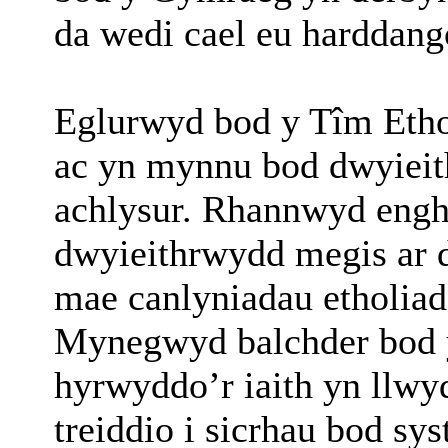
da wedi cael eu harddang
Eglurwyd bod y Tîm Eth
ac yn mynnu bod dwyieith
achlysur. Rhannwyd engh
dwyieithrwydd megis ar d
mae canlyniadau etholiado
Mynegwyd balchder bod y
hyrwyddo’r iaith yn llwy
treiddio i sicrhau bod s