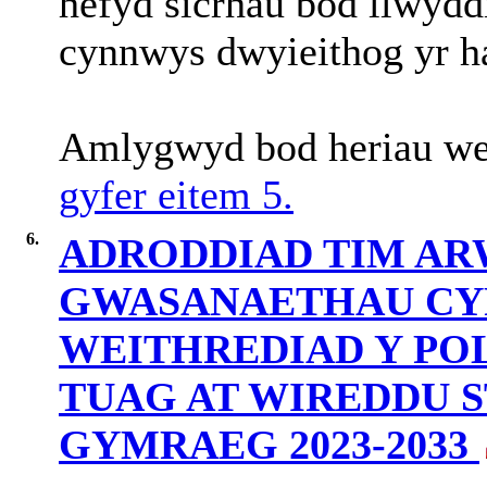
hefyd sicrhau bod llwydd
cynnwys dwyieithog yr ha
Amlygwyd bod heriau we
gyfer eitem 5.
6.
ADRODDIAD TIM AR
GWASANAETHAU CY
WEITHREDIAD Y POL
TUAG AT WIREDDU 
GYMRAEG 2023-2033