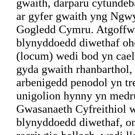
gwaith, darparu cytundeb
ar gyfer gwaith yng Ngwy
Gogledd Cymru. Atgoffwy
blynyddoedd diwethaf oh
(locum) wedi bod yn cae
gyda gwaith rhanbarthol,
arbenigedd penodol yn tr
unigolion hynny yn med
Gwasanaeth Cyfreithiol we
blynyddoedd diwethaf, o