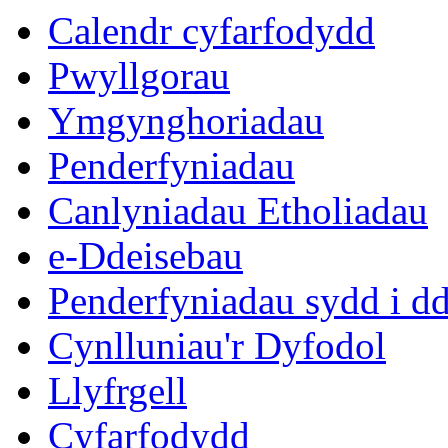
Calendr cyfarfodydd
Pwyllgorau
Ymgynghoriadau
Penderfyniadau
Canlyniadau Etholiadau
e-Ddeisebau
Penderfyniadau sydd i d
Cynlluniau'r Dyfodol
Llyfrgell
Cyfarfodydd