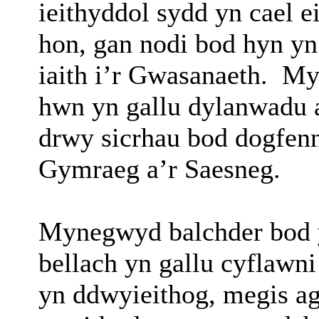
ieithyddol sydd yn cael e
hon, gan nodi bod hyn y
iaith i’r Gwasanaeth.
My
hwn yn gallu dylanwadu a
drwy sicrhau bod dogfenn
Gymraeg a’r Saesneg.
Mynegwyd balchder bod y
bellach yn gallu cyflawni
yn ddwyieithog, megis a