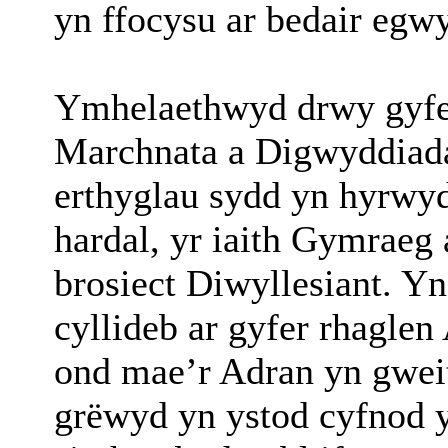
yn ffocysu ar bedair egw
Ymhelaethwyd drwy gyfei
Marchnata a Digwyddiada
erthyglau sydd yn hyrwy
hardal, yr iaith Gymraeg a
brosiect Diwyllesiant. Y
cyllideb ar gyfer rhagle
ond mae’r Adran yn gweit
grëwyd yn ystod cyfnod 