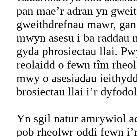
pan mae’r adran yn gweit
gweithdrefnau mawr, gan 
mwyn asesu i ba raddau 
gyda phrosiectau llai. P
reolaidd o fewn tîm rheo
mwy o asesiadau ieithydd
brosiectau llai i’r dyfodol
Yn sgil natur amrywiol a
pob rheolwr oddi fewn i’