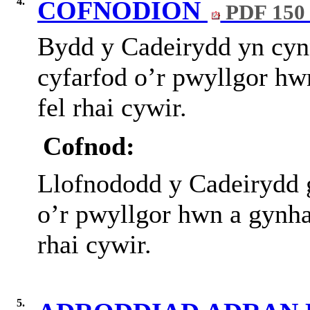
4.
COFNODION
PDF 150
Bydd y Cadeirydd yn cynn
cyfarfod o’r pwyllgor hw
fel rhai cywir.
Cofnod:
Llofnododd y Cadeirydd g
o’r pwyllgor hwn a gynha
rhai cywir.
5.