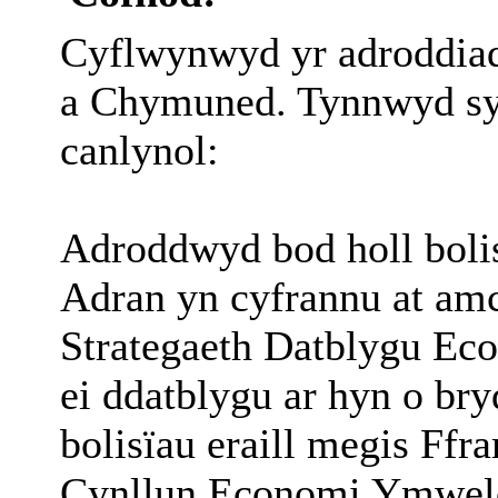
Cyflwynwyd yr adroddia
a Chymuned. Tynnwyd syl
canlynol:
Adroddwyd bod holl bolis
Adran yn cyfrannu at amc
Strategaeth Datblygu Ec
ei ddatblygu ar hyn o br
bolisïau eraill megis Ff
Cynllun Economi Ymweld