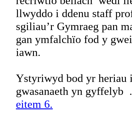
recriwtio bellach
wedi l
llwyddo i ddenu staff pr
sgiliau’r Gymraeg pan ma
gan ymfalchïo fod y gwei
iawn.
Ystyriwyd bod yr heriau 
gwasanaeth yn gyffelyb 
eitem 6.