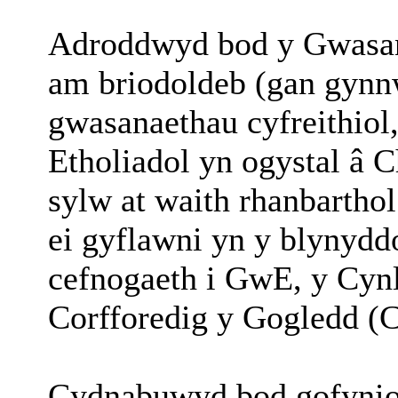
Adroddwyd bod y Gwasana
am briodoldeb (gan gynn
gwasanaethau cyfreithiol
Etholiadol yn ogystal â
sylw at waith rhanbarth
ei gyflawni yn y blynydd
cefnogaeth i GwE, y Cyn
Corfforedig y Gogledd (
Cydnabuwyd bod gofynion