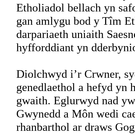
Etholiadol bellach yn saf
gan amlygu bod y Tîm Et
darpariaeth uniaith Saes
hyfforddiant yn dderbynio
Diolchwyd i’r Crwner, sy
genedlaethol a hefyd yn
gwaith. Eglurwyd nad y
Gwynedd a Môn wedi cael 
rhanbarthol ar draws Go