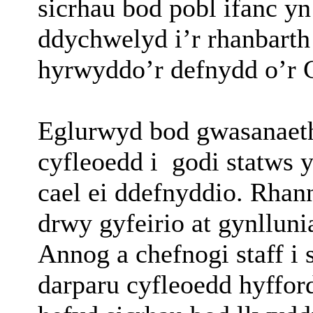
sicrhau bod pobl ifanc yn
ddychwelyd i’r rhanbarth 
hyrwyddo’r defnydd o’r
Eglurwyd bod gwasanaet
cyfleoedd i
godi statws 
cael ei ddefnyddio. Rhan
drwy gyfeirio at gynllun
Annog a chefnogi staff i
darparu cyfleoedd hyfford