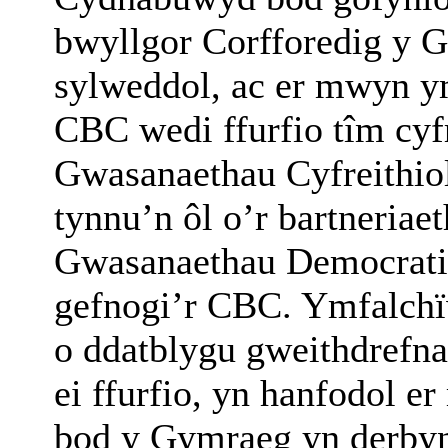
bwyllgor Corfforedig y 
sylweddol, ac er mwyn y
CBC wedi ffurfio tîm cyf
Gwasanaethau Cyfreithio
tynnu’n ôl o’r bartneriae
Gwasanaethau Democratia
gefnogi’r CBC. Ymfalchï
o ddatblygu gweithdrefn
ei ffurfio, yn hanfodol 
bod y Gymraeg yn derbyn 