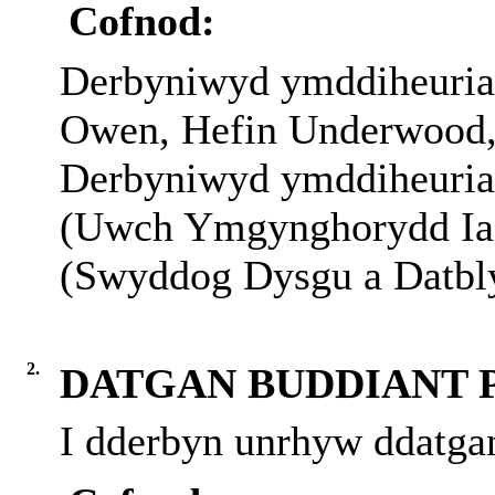
Cofnod:
Derbyniwyd ymddiheuria
Owen, Hefin Underwood,
Derbyniwyd ymddiheuria
(Uwch Ymgynghorydd Iait
(Swyddog Dysgu a Datbly
2.
DATGAN BUDDIANT 
I dderbyn unrhyw ddatgan