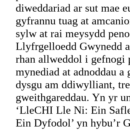
diweddariad ar sut mae e
gyfrannu tuag at amcanio
sylw at rai meysydd pen
Llyfrgelloedd Gwynedd 
rhan allweddol i gefnogi
mynediad at adnoddau a 
dysgu am ddiwylliant, tr
gweithgareddau. Yn yr u
‘LleCHI Lle Ni: Ein Safl
Ein Dyfodol’ yn hybu’r 