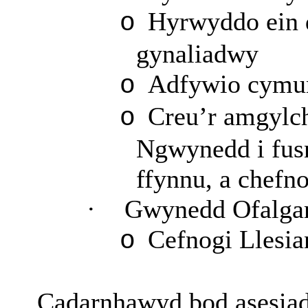
Hyrwyddo ein 
o
gynaliadwy
Adfywio cymun
o
Creu’r amgylch
o
Ngwynedd i fus
ffynnu, a chefn
·
Gwynedd Ofalga
Cefnogi Llesia
o
Cadarnhawyd bod asesiada