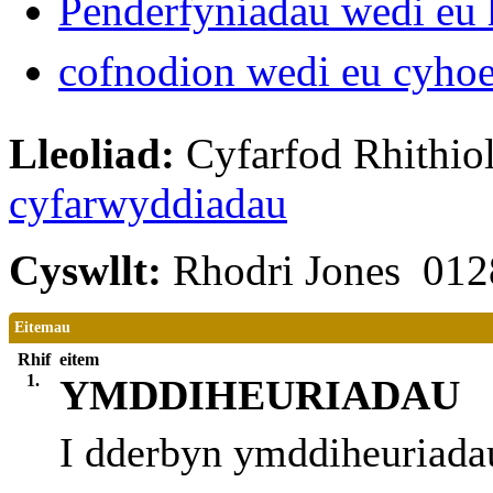
Penderfyniadau wedi eu 
cofnodion wedi eu cyho
Lleoliad:
Cyfarfod Rhithiol
cyfarwyddiadau
Cyswllt:
Rhodri Jones 01
Eitemau
Rhif
eitem
1.
YMDDIHEURIADAU
I dderbyn ymddiheuriada