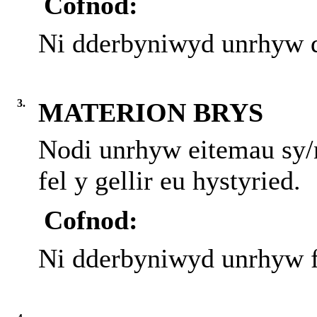
Cofnod:
Ni dderbyniwyd unrhyw d
3.
MATERION BRYS
Nodi unrhyw eitemau sy/
fel y gellir eu hystyried.
Cofnod:
Ni dderbyniwyd unrhyw f