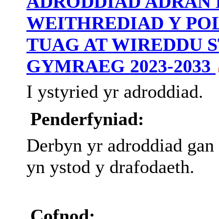
ADRODDIAD ADRAN 
WEITHREDIAD Y POL
TUAG AT WIREDDU 
GYMRAEG 2023-2033
I ystyried yr adroddiad.
Penderfyniad:
Derbyn yr adroddiad gan
yn ystod y drafodaeth.
Cofnod: