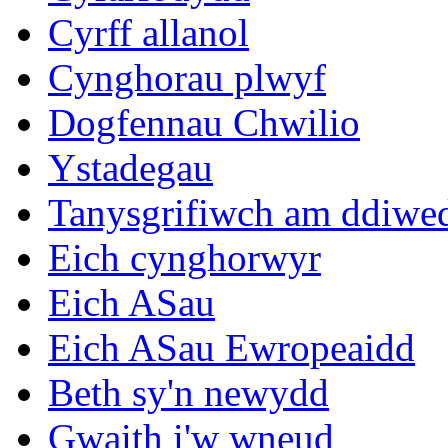
Cyrff allanol
Cynghorau plwyf
Dogfennau Chwilio
Ystadegau
Tanysgrifiwch am ddiwe
Eich cynghorwyr
Eich ASau
Eich ASau Ewropeaidd
Beth sy'n newydd
Gwaith i'w wneud