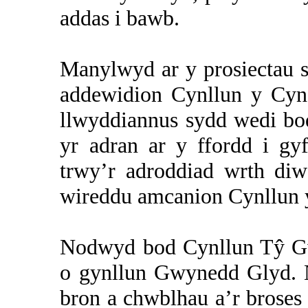
addas i bawb.
Manylwyd ar y prosiectau s
addewidion Cynllun y Cyn
llwyddiannus sydd wedi bo
yr adran ar y ffordd i g
trwy’r adroddiad wrth di
wireddu amcanion Cynllun 
Nodwyd bod Cynllun Tŷ Gw
o gynllun Gwynedd Glyd. 
bron a chwblhau a’r brose