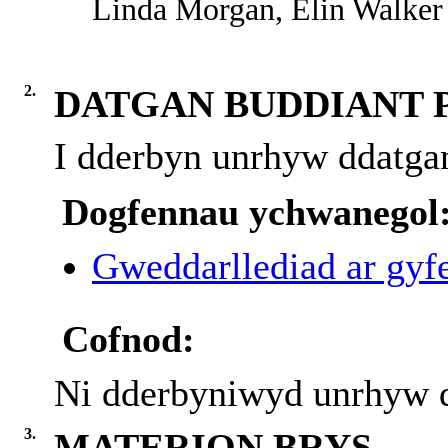
Linda Morgan, Elin Walker 
2.
DATGAN BUDDIANT 
I dderbyn unrhyw ddatgan
Dogfennau ychwanegol
Gweddarllediad ar gyfe
Cofnod:
Ni dderbyniwyd unrhyw d
3.
MATERION BRYS