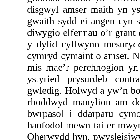
disgwyl amser maith yn ys
gwaith sydd ei angen cyn
diwygio elfennau o’r gran
y dylid cyflwyno mesuryd
cymryd cymaint o amser. N
mis mae’r perchnogion yn
ystyried prysurdeb cont
gwledig. Holwyd a yw’n bos
rhoddwyd manylion am dda
bwrpasol i ddarparu cymo
hanfodol mewn tai er mwyn
Oherwydd hyn, pwysleisiwy