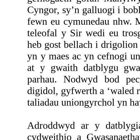
Cyngor, sy’n galluogi i bo
fewn eu cymunedau nhw. M
teleofal
y Sir wedi eu tros
heb gost bellach i drigolio
yn y maes ac yn cefnogi un
at y gwaith datblygu gwa
parhau. Nodwyd bod pec
digidol, gyfwerth a ‘waled 
taliadau uniongyrchol yn h
Adroddwyd ar y datblygi
cydweithio a Gwasanaeth