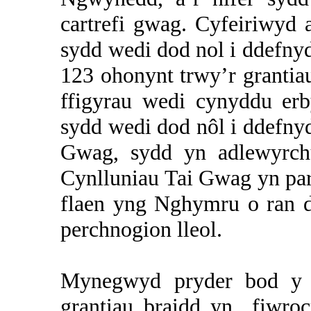
cartrefi gwag. Cyfeiriwyd 
sydd wedi dod nol i ddefny
123 ohonynt trwy’r granti
ffigyrau wedi cynyddu er
sydd wedi dod nôl i ddefnyd
Gwag, sydd yn adlewyrch
Cynlluniau Tai Gwag yn par
flaen yng Nghymru o ran d
perchnogion lleol.
Mynegwyd pryder bod y sy
grantiau braidd yn
fiwro