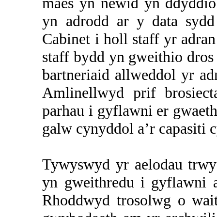
maes yn newid yn ddyddiol
yn adrodd ar y data sydd
Cabinet i holl staff yr adra
staff bydd yn gweithio dro
bartneriaid allweddol yr ad
Amlinellwyd prif brosiec
parhau i gyflawni er gwaetha
galw cynyddol a’r
capasiti
c
Tywyswyd yr aelodau trwy’
yn gweithredu i gyflawni
Rhoddwyd trosolwg o wait