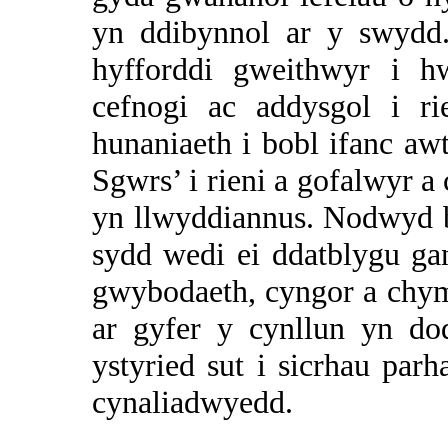
yn ddibynnol ar y swydd
hyfforddi gweithwyr i h
cefnogi ac addysgol i r
hunaniaeth i bobl ifanc a
Sgwrs’ i rieni a gofalwyr 
yn llwyddiannus. Nodwyd
sydd wedi ei ddatblygu ga
gwybodaeth, cyngor a chym
ar gyfer y cynllun yn d
ystyried sut i sicrhau par
cynaliadwyedd.