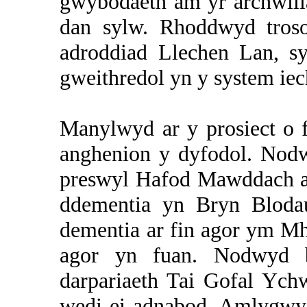
gwybodaeth am yr archwili
dan sylw. Rhoddwyd troso
adroddiad Llechen Lan, s
gweithredol yn y system iec
Manylwyd ar y prosiect o 
anghenion y dyfodol. Nodw
preswyl Hafod Mawddach 
ddementia yn Bryn Bloda
dementia ar fin agor ym Mh
agor yn fuan. Nodwyd b
darpariaeth Tai Gofal Ych
wedi ei adnabod. Amlygwyd