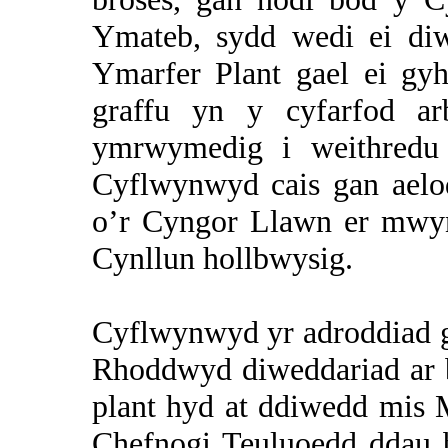
Ymateb, sydd wedi ei diw
Ymarfer Plant gael ei gy
graffu yn y cyfarfod a
ymrwymedig i weithredu 
Cyflwynwyd cais gan aelo
o’r Cyngor Llawn er mwyn 
Cynllun hollbwysig.
Cyflwynwyd yr adroddiad g
Rhoddwyd diweddariad ar b
plant hyd at ddiwedd mis 
Chefnogi Teuluoedd ddau b