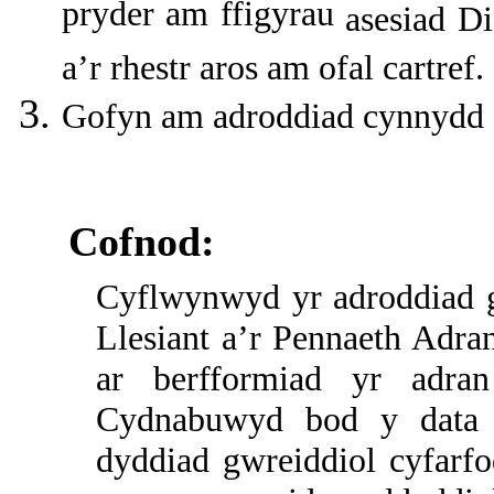
pryder am ffigyrau
asesiad D
a’r rhestr aros am ofal cartref.
Gofyn am adroddiad cynnydd 
Cofnod:
Cyflwynwyd yr adroddiad g
Llesiant a’r Pennaeth Adra
ar berfformiad yr adra
Cydnabuwyd bod y data a
dyddiad gwreiddiol cyfarf