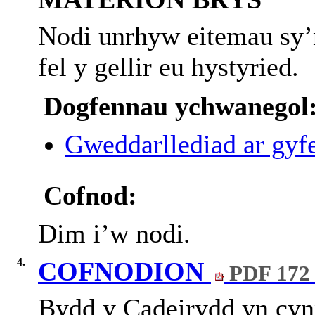
Nodi unrhyw eitemau sy’
fel y gellir eu hystyried.
Dogfennau ychwanegol
Gweddarllediad ar gyfe
Cofnod:
Dim i’w nodi.
4.
COFNODION
PDF 172
Bydd
y
Cadeirydd
yn
cyn