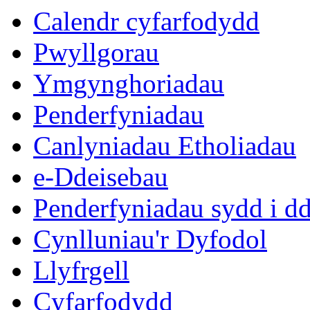
eitem
eitem
Calendr cyfarfodydd
5.
8.
Pwyllgorau
Ymgynghoriadau
Penderfyniadau
Canlyniadau Etholiadau
e-Ddeisebau
Penderfyniadau sydd i d
Cynlluniau'r Dyfodol
Llyfrgell
Cyfarfodydd