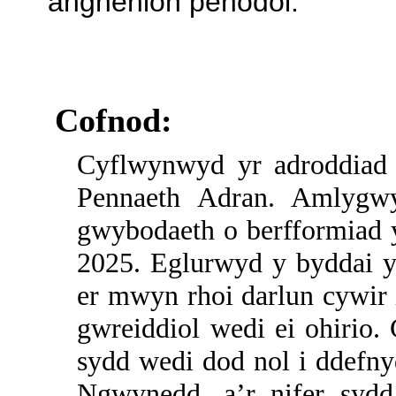
anghenion penodol.
Cofnod:
Cyflwynwyd yr adroddiad 
Pennaeth Adran.
Amlygwy
gwybodaeth o berfformiad y
2025. Eglurwyd y byddai y
er mwyn rhoi darlun cywir 
gwreiddiol wedi ei ohirio.
sydd wedi dod nol i ddefny
Ngwynedd, a’r nifer sydd