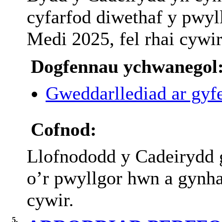
cyfarfod
diwethaf
y
pwyl
Medi 2025,
fel
rhai
cywir
Dogfennau ychwanegol
Gweddarllediad ar gyfe
Cofnod:
Llofnododd
y Cadeirydd
o’r
pwyllgor
hwn
a
gynh
cywir
.
5.