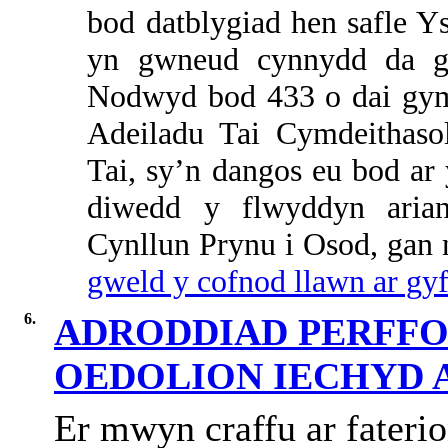
bod datblygiad hen safle 
yn gwneud cynnydd da gyd
Nodwyd bod 433 o dai gymd
Adeiladu Tai Cymdeithasol
Tai, sy’n dangos eu bod ar 
diwedd y flwyddyn arian
Cynllun Prynu i Osod, gan 
gweld y cofnod llawn ar gyf
6.
ADRODDIAD PERFFO
OEDOLION IECHYD 
Er mwyn craffu ar fateri