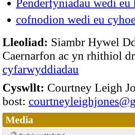
Penderfyniadau wedi eu 
cofnodion wedi eu cyho
Lleoliad:
Siambr Hywel Dd
Caernarfon ac yn rhithiol
cyfarwyddiadau
Cyswllt:
Courtney Leigh J
bost:
courtneyleighjones@
Media