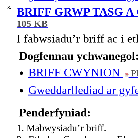
8.
BRIFF GRWP TASG 
105 KB
I fabwsiadu’r briff ac i e
Dogfennau ychwanegol
BRIFF CWYNION
P
Gweddarllediad ar gyfe
Penderfyniad:
1. Mabwysiadu’r briff.