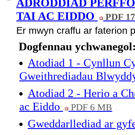
ADRODDIAD PERFFO
TAI AC EIDDO
PDF 17
Er mwyn craffu ar faterion 
Dogfennau ychwanegol
Atodiad 1 - Cynllun 
Gweithrediadau Blwydd
Atodiad 2 - Herio a Ch
ac Eiddo
PDF 6 MB
Gweddarllediad ar gyfe