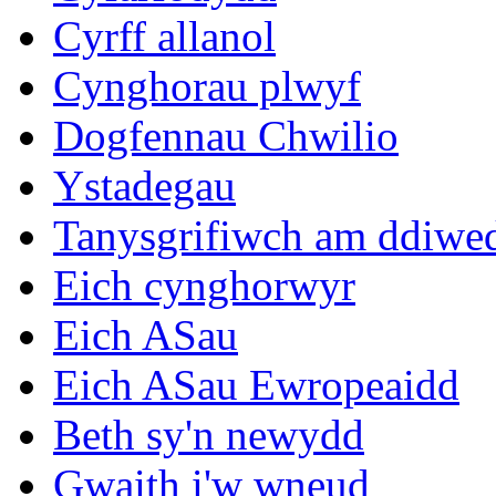
Cyrff allanol
Cynghorau plwyf
Dogfennau Chwilio
Ystadegau
Tanysgrifiwch am ddiwe
Eich cynghorwyr
Eich ASau
Eich ASau Ewropeaidd
Beth sy'n newydd
Gwaith i'w wneud