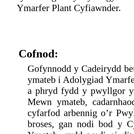
Ymarfer Plant Cyfiawnder.
Cofnod:
Gofynnodd y Cadeirydd bet
ymateb i Adolygiad Ymarfe
a phryd fydd y pwyllgor y
Mewn ymateb, cadarnhaod
cyfarfod arbennig o’r Pw
broses, gan nodi bod y 