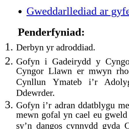
Gweddarllediad ar gyfe
Penderfyniad:
Derbyn yr adroddiad.
Gofyn i Gadeirydd y Cyngor
Cyngor Llawn er mwyn rhoi 
Cynllun Ymateb i’r Adoly
Ddewrder.
Gofyn i’r adran ddatblygu m
mewn gofal yn cael eu gweld 
sy’n dangos cynnydd gyda C