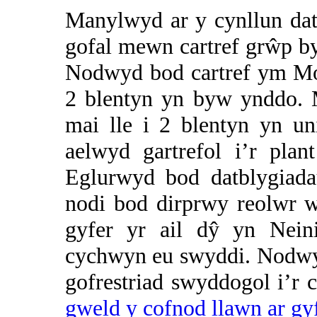
Manylwyd ar y cynllun dat
gofal mewn cartref grŵp b
Nodwyd bod cartref ym Mor
2 blentyn yn byw ynddo.
mai lle i 2 blentyn yn un
aelwyd gartrefol i’r plan
Eglurwyd bod datblygiada
nodi bod dirprwy reolwr w
gyfer yr ail dŷ yn
Nein
cychwyn eu swyddi. Nodwyd
gofrestriad swyddogol i’r c
gweld y cofnod llawn ar gyf