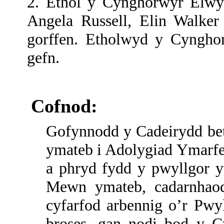
2. Ethol y Cynghorwyr Elwyn
Angela Russell, Elin Walker
gorffen. Etholwyd y Cyngho
gefn.
Cofnod:
Gofynnodd y Cadeirydd bet
ymateb i Adolygiad Ymarfe
a phryd fydd y pwyllgor y
Mewn ymateb, cadarnhaod
cyfarfod arbennig o’r Pw
broses, gan nodi bod y 