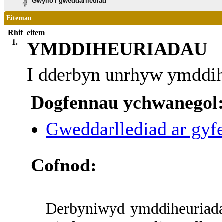
Gwylio'r gweddarllediad
Eitemau
Rhif
eitem
1.
YMDDIHEURIADAU
I dderbyn unrhyw ymddih
Dogfennau ychwanegol
Gweddarllediad ar gyfe
Cofnod:
Derbyniwyd ymddiheuriad