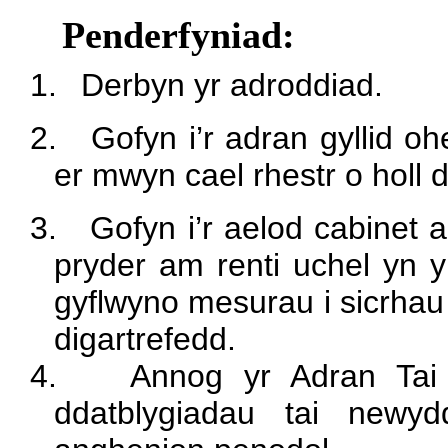
Penderfyniad:
1.
Derbyn yr adroddiad.
2.
Gofyn i’r adran gyllid o
er mwyn cael rhestr o holl
3.
Gofyn i’r aelod cabinet a
pryder am renti uchel yn y 
gyflwyno mesurau i sicrhau 
digartrefedd.
4.
Annog yr Adran Tai
ddatblygiadau tai newy