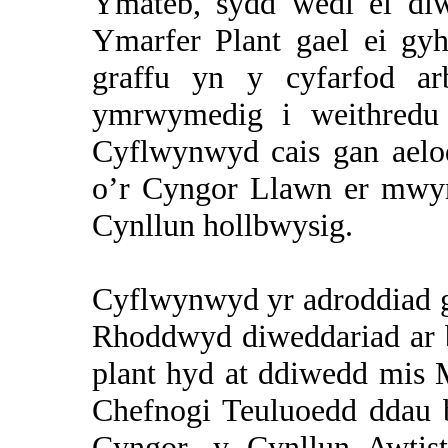
Ymateb, sydd wedi ei diw
Ymarfer Plant gael ei gy
graffu yn y cyfarfod a
ymrwymedig i weithredu 
Cyflwynwyd cais gan aelo
o’r Cyngor Llawn er mwyn 
Cynllun hollbwysig.
Cyflwynwyd yr adroddiad g
Rhoddwyd diweddariad ar b
plant hyd at ddiwedd mis 
Chefnogi Teuluoedd ddau b
Cyngor, y Cynllun Awtist