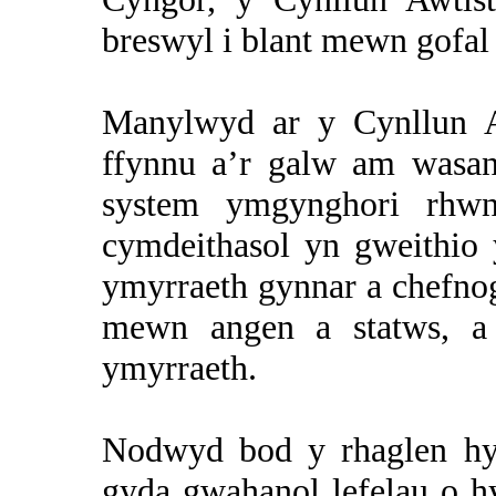
breswyl i blant mewn gofal 
Manylwyd ar y Cynllun A
ffynnu a’r galw am wasa
system ymgynghori rhwn
cymdeithasol yn gweithio 
ymyrraeth gynnar a chefnog
mewn angen a statws, a 
ymyrraeth.
Nodwyd bod y rhaglen hyf
gyda gwahanol lefelau o hy