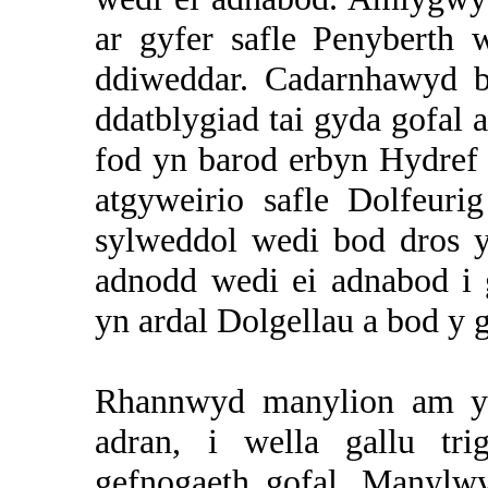
ar gyfer safle
Penyberth
w
ddiweddar. Cadarnhawyd b
ddatblygiad tai gyda gofal 
fod yn barod erbyn Hydref
atgyweirio safle
Dolfeurig
sylweddol wedi bod dros 
adnodd wedi ei adnabod i
yn ardal Dolgellau a bod y
Rhannwyd manylion am y 
adran, i wella gallu tr
gefnogaeth gofal. Manylw