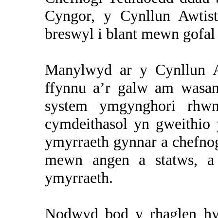
Cyngor, y Cynllun Awtist
breswyl i blant mewn gofal 
Manylwyd ar y Cynllun A
ffynnu a’r galw am wasa
system ymgynghori rhwn
cymdeithasol yn gweithio 
ymyrraeth gynnar a chefnog
mewn angen a statws, a 
ymyrraeth.
Nodwyd bod y rhaglen hyf