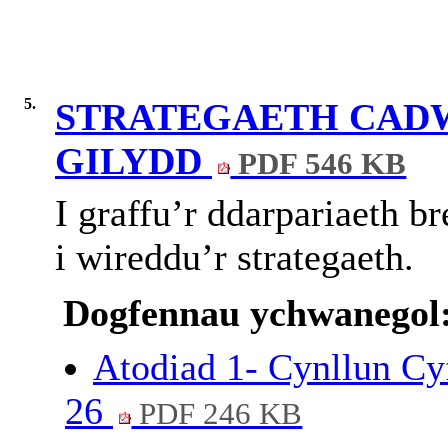
5.
STRATEGAETH CADW
GILYDD
PDF 546 KB
I
graffu’r
ddarpariaeth
br
i
wireddu’r
strategaeth
.
Dogfennau ychwanegol
Atodiad 1- Cynllun Cy
26
PDF 246 KB