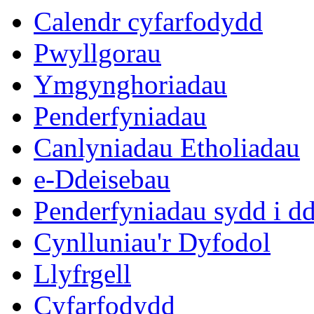
eitem
eitem
eitem
Calendr cyfarfodydd
5.
6.
6.
Pwyllgorau
Ymgynghoriadau
Penderfyniadau
Canlyniadau Etholiadau
e-Ddeisebau
Penderfyniadau sydd i d
Cynlluniau'r Dyfodol
Llyfrgell
Cyfarfodydd