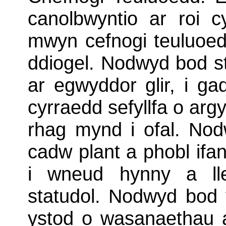
canolbwyntio ar roi 
mwyn cefnogi teuluoed
ddiogel. Nodwyd bod st
ar egwyddor glir, i ga
cyrraedd sefyllfa o argy
rhag mynd i ofal. Nod
cadw plant a phobl ifan
i wneud hynny a ll
statudol. Nodwyd bod 
ystod o wasanaethau a