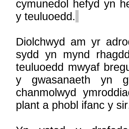
cymunedol hefyd yn he
y teuluoedd.
Diolchwyd am yr adro
sydd yn mynd rhagdd
teuluoedd mwyaf bre
y gwasanaeth yn g
chanmolwyd ymroddiad
plant a phobl ifanc y sir