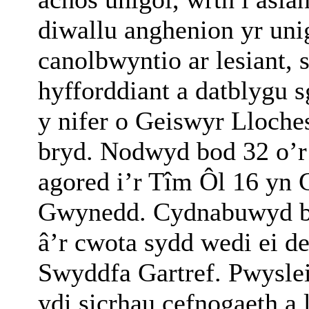
diwallu anghenion yr un
canolbwyntio ar lesiant,
hyfforddiant a datblygu s
y nifer o Geiswyr Lloch
bryd. Nodwyd bod 32 o’r
agored i’r Tîm Ôl 16 yn 
Gwynedd. Cydnabuwyd bo
â’r cwota sydd wedi ei d
Swyddfa Gartref. Pwysle
ydi sicrhau cefnogaeth a 