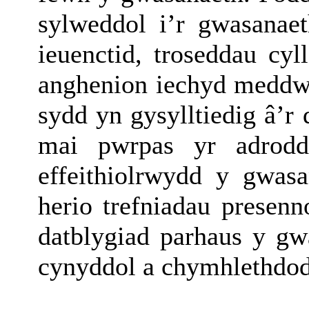
sylweddol i’r gwasanae
ieuenctid, troseddau cyl
anghenion iechyd meddwl 
sydd yn gysylltiedig â’r
mai pwrpas yr adrod
effeithiolrwydd y gwasa
herio trefniadau presen
datblygiad parhaus y g
cynyddol a chymhlethdod