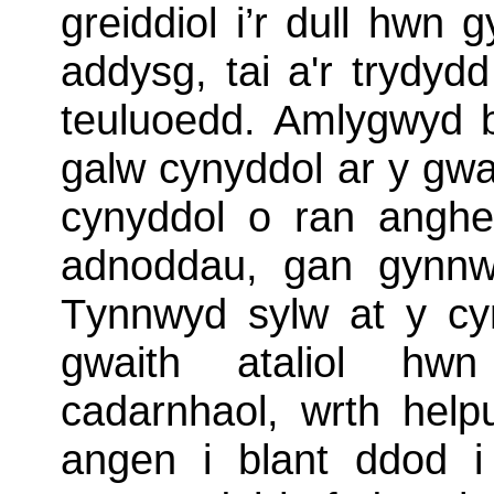
greiddiol i’r dull hwn 
addysg, tai a'r trydyd
teuluoedd. Amlygwyd b
galw cynyddol ar y gw
cynyddol o ran anghe
adnoddau, gan gynnwys
Tynnwyd sylw at y c
gwaith ataliol hw
cadarnhaol, wrth helpu
angen i blant ddod i