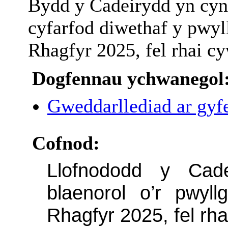
Bydd y Cadeirydd yn cynn
cyfarfod diwethaf y pwyl
Rhagfyr 2025, fel rhai cy
Dogfennau ychwanegol
Gweddarllediad ar gyfe
Cofnod:
Llofnododd y Cade
blaenorol o’r pwyl
Rhagfyr 2025, fel rha