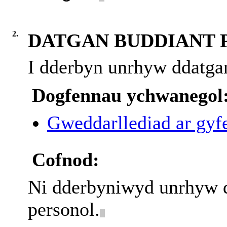
2.
DATGAN BUDDIANT 
I dderbyn unrhyw ddatgan
Dogfennau ychwanegol
Gweddarllediad ar gyfe
Cofnod:
Ni dderbyniwyd unrhyw d
personol.