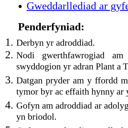
Gweddarllediad ar gyfe
Penderfyniad:
Derbyn yr adroddiad.
Nodi gwerthfawrogiad am
swyddogion yr adran Plant a 
Datgan pryder am y ffordd ma
tymor byr ac effaith hynny ar 
Gofyn am adroddiad ar adoly
yn briodol.