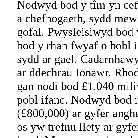
Nodwyd bod y tîm yn cefn
a chefnogaeth, sydd mew
gofal. Pwysleisiwyd bod 
bod y rhan fwyaf o bobl 
sydd ar gael. Cadarnhawy
ar ddechrau Ionawr. Rho
gan nodi bod £1,040 mili
pobl ifanc. Nodwyd bod r
(£800,000) ar gyfer angh
os yw trefnu llety ar gyfe