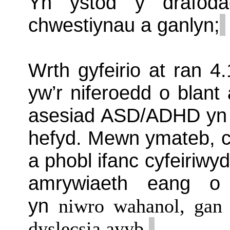
Yn ystod y drafoda
chwestiynau a ganlyn;
Wrth gyfeirio at ran 4
yw’r niferoedd o blant
asesiad ASD/ADHD yn c
hefyd. Mewn ymateb, c
a phobl ifanc cyfeiriwy
amrywiaeth eang o 
yn
niwro
wahanol, gan g
dyslecsia ayyb.