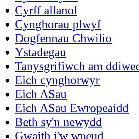
Cyrff allanol
Cynghorau plwyf
Dogfennau Chwilio
Ystadegau
Tanysgrifiwch am ddiwe
Eich cynghorwyr
Eich ASau
Eich ASau Ewropeaidd
Beth sy'n newydd
Gwaith i'w wneud