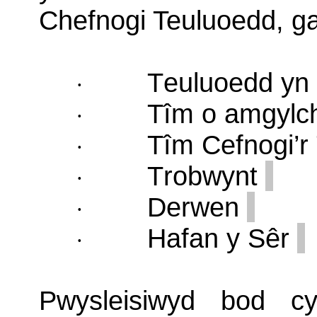
Chefnogi Teuluoedd, g
Teuluoedd yn 
·
Tîm o amgylch
·
Tîm Cefnogi’r
·
Trobwynt
·
Derwen
·
Hafan y Sêr
·
Pwysleisiwyd bod cy