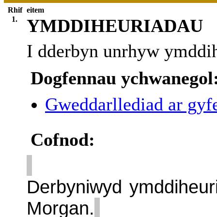
Rhif
eitem
1.
YMDDIHEURIADAU
I dderbyn unrhyw ymddih
Dogfennau ychwanegol
Gweddarllediad ar gyfe
Cofnod:
Derbyniwyd ymddiheur
Morgan.