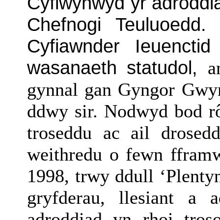
Cyflwynwyd yr adroddia
Chefnogi Teuluoedd
Cyfiawnder Ieuenct
wasanaeth statudol,
a
gynnal gan Gyngor Gwyn
ddwy sir. Nodwyd bod rô
troseddu ac ail drosed
weithredu o fewn ffram
1998, trwy ddull ‘Plenty
gryfderau, llesiant a
adroddiad yn rhoi tros