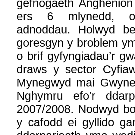
gefnogaeth Anghenion 
ers 6 mlynedd, ohe
adnoddau. Holwyd be
goresgyn y broblem y
o brif gyfyngiadau’r g
draws y sector Cyfia
Mynegwyd mai Gwyned
Nghymru efo’r ddarpa
2007/2008. Nodwyd bod
y cafodd ei gyllido g