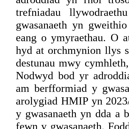
trefniadau llywodraeth
gwasanaeth yn gweithio
eang o ymyraethau. O ata
hyd at orchmynion llys 
destunau mwy cymhleth, 
Nodwyd bod yr adroddi
am berfformiad y gwasa
arolygiad HMIP yn 2023/
y gwasanaeth yn dda a b
fewn y gwasanaeth. Fod