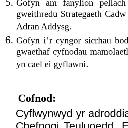
Gofyn am fanylion pellac
gweithredu Strategaeth Cadw
Adran Addysg.
Gofyn i’r cyngor sicrhau bod
gwaethaf cyfnodau mamolaet
yn cael ei gyflawni.
Cofnod:
Cyflwynwyd yr adroddia
Chefnogi Teuluoedd. 