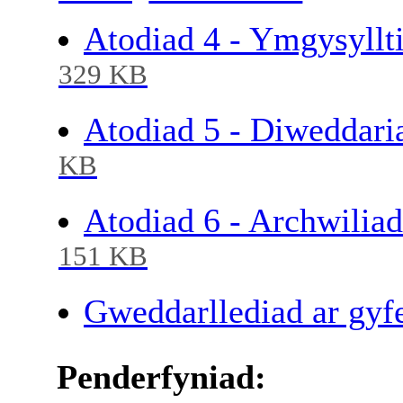
Atodiad 4 - Ymgysyllti
329 KB
Atodiad 5 - Diweddar
KB
Atodiad 6 - Archwili
151 KB
Gweddarllediad ar gyfe
Penderfyniad: