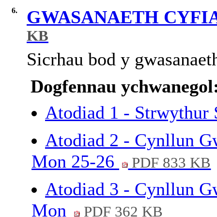
6.
GWASANAETH CYFI
KB
Sicrhau
bod y
gwasanaet
Dogfennau ychwanegol
Atodiad 1 - Strwythur 
Atodiad 2 - Cynllun 
Mon 25-26
PDF 833 KB
Atodiad 3 - Cynllun 
Mon
PDF 362 KB