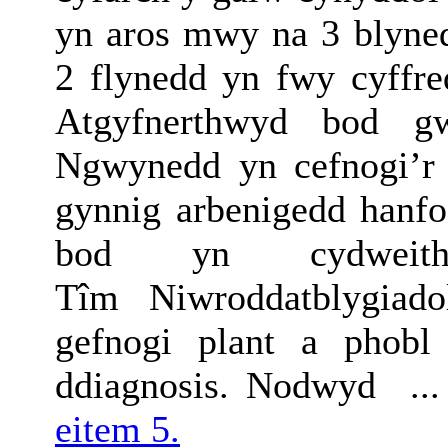
yn aros mwy na 3 blyne
2 flynedd yn fwy cyffr
Atgyfnerthwyd bod g
Ngwynedd yn cefnogi’r 
gynnig arbenigedd hanf
bod yn cydweith
Tîm
N
iwroddatblygiado
gefnogi
plant a phobl 
ddiagnosis. Nodwyd .
eitem 5.