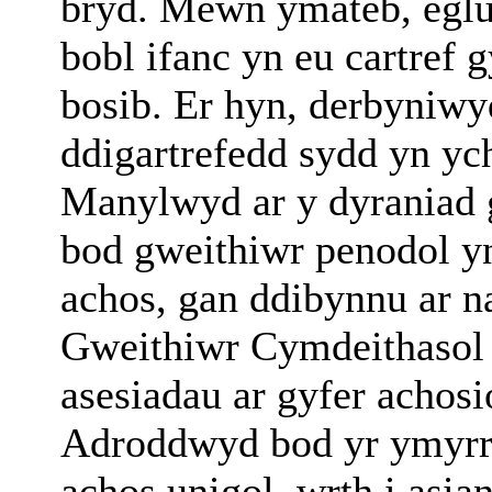
bryd. Mewn ymateb, eglu
bobl ifanc yn eu cartref 
bosib. Er hyn, derbyniwyd
ddigartrefedd sydd yn yc
Manylwyd ar y dyraniad 
bod gweithiwr penodol yn
achos, gan ddibynnu ar n
Gweithiwr Cymdeithasol
asesiadau ar gyfer achos
Adroddwyd bod yr ymyrra
achos unigol, wrth i asia