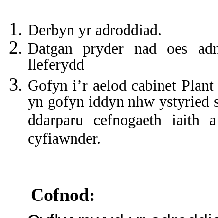
Derbyn yr adroddiad.
Datgan pryder nad oes adn
lleferydd
Gofyn i’r aelod cabinet Plan
yn gofyn iddyn nhw ystyried s
ddarparu cefnogaeth iaith 
cyfiawnder.
Cofnod: