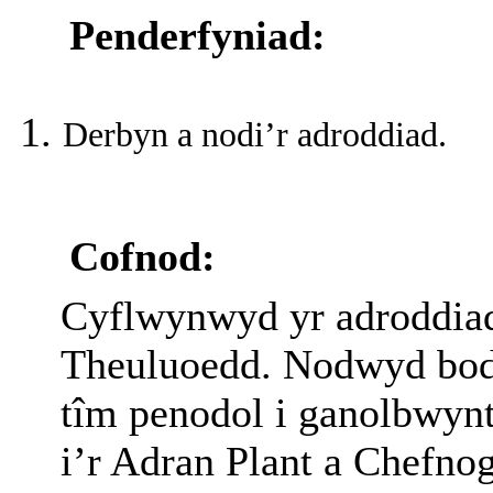
Penderfyniad:
Derbyn a nodi’r adroddiad.
Cofnod:
Cyflwynwyd yr adroddiad
Theuluoedd. Nodwyd bod 
tîm penodol i ganolbwynt
i’r Adran Plant a Chefno