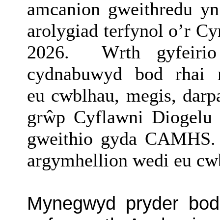
amcanion gweithredu yn
arolygiad terfynol o’r 
2026.
Wrth gyfeiri
c
ydnabuwyd bod rhai
eu
cwblhau,
megis,
darp
grŵp Cyflawni Diogelu 
gweithio gyda CAMHS.
argymhellion wedi eu cw
Mynegwyd pryder bod