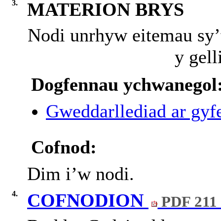
3.
MATERION BRYS
Nodi
unrhyw
eitemau
sy
y
gell
Dogfennau ychwanegol
Gweddarllediad ar gyfe
Cofnod:
Dim
i’w
nodi.
4.
COFNODION
PDF 211