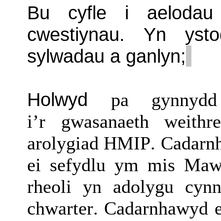
Bu cyfle i aelodau
cwestiynau. Yn yst
sylwadau a ganlyn;
Holwyd
pa
gynnydd
i’r
g
wasanaeth
weithr
arolygiad HMIP
.
Cadarn
ei sefydlu ym mis Ma
rheoli yn
adolygu
cyn
chwarter.
Cadarnhawyd eu