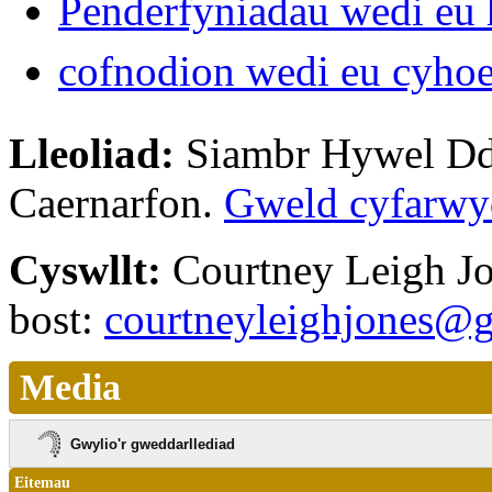
Penderfyniadau wedi eu 
cofnodion wedi eu cyho
Lleoliad:
Siambr Hywel Dd
Caernarfon.
Gweld cyfarwy
Cyswllt:
Courtney Leigh J
bost:
courtneyleighjones@
Media
Gwylio'r gweddarllediad
Eitemau