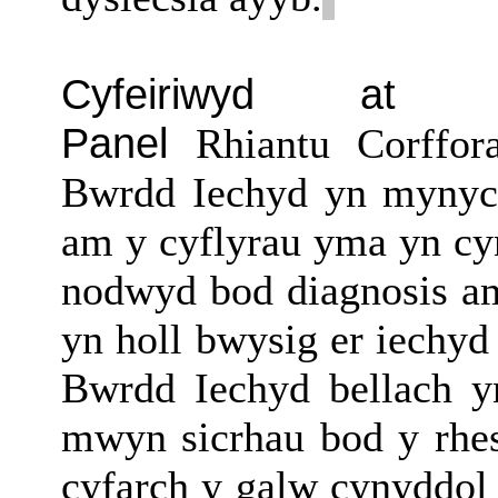
Cyfeiriwyd at c
Panel
Rhiantu
Corffora
Bwrdd Iechyd yn mynych
am y cyflyrau yma yn c
nodwyd bod diagnosis am
yn holl bwysig er iechyd
Bwrdd Iechyd bellach y
mwyn sicrhau bod y rhes
cyfarch y galw cynyddol 