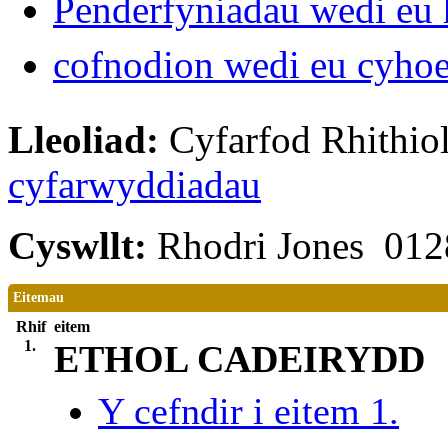
Penderfyniadau wedi eu 
cofnodion wedi eu cyho
Lleoliad:
Cyfarfod Rhithiol
cyfarwyddiadau
Cyswllt:
Rhodri Jones 01
Eitemau
Rhif
eitem
1.
ETHOL CADEIRYDD
Y cefndir i eitem 1.