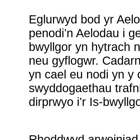
Eglurwyd
bod
yr
Ael
penodi’n
Aelodau
i
ge
bwyllgor
yn
hytrach
neu
gyflogwr
.
Cadar
yn
cael
eu
nodi
yn
y
swyddogaethau
trafn
dirprwyo
i’r
Is-
bwyllg
Rhoddwyd
arweiniad