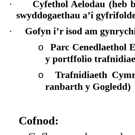
·
Cyfethol Aelodau (heb bl
swyddogaethau a’i gyfrifold
·
Gofyn i’r isod am gynrychi
Parc Cenedlaethol E
o
y portffolio trafnidia
Trafnidiaeth Cymr
o
ranbarth y Gogledd)
Cofnod: