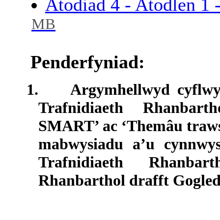
Atodiad 4 - Atodlen 1
MB
Penderfyniad:
1.
Argymhellwyd cyflwy
Trafnidiaeth Rhanbar
SMART’ ac ‘Themâu trawsb
mabwysiadu a’u cynnwy
Trafnidiaeth Rhanbar
Rhanbarthol drafft Gogle