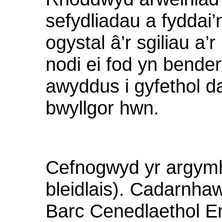
sefydliadau
a
fyddai’
ogystal
â’r
sgiliau
a’r
nodi
ei
fod
yn
bender
awyddus
i
gyfethol
d
bwyllgor
hwn
.
Cefnogwyd
yr
argymh
bleidlais
).
Cadarnha
Barc
Cenedlaethol
Er