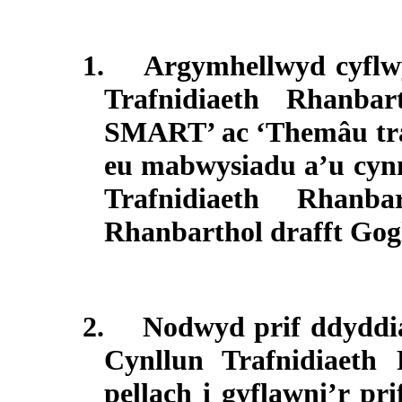
1.
Argymhellwyd cyflw
Trafnidiaeth Rhanba
SMART’ ac ‘Themâu tra
eu mabwysiadu a’u cyn
Trafnidiaeth Rhanba
Rhanbarthol drafft Go
2.
Nodwyd prif ddyddiad
Cynllun Trafnidiaeth
pellach i gyflawni’r pri