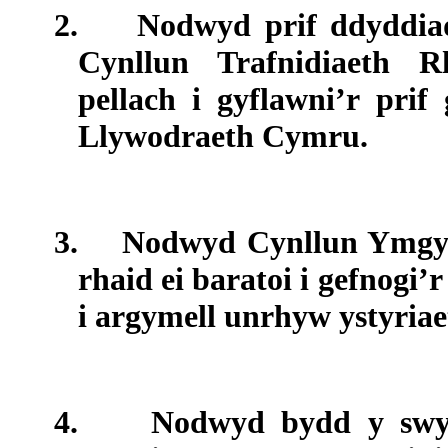
2.
Nodwyd prif ddyddiada
Cynllun Trafnidiaeth 
pellach i gyflawni’r prif
Llywodraeth Cymru.
3.
Nodwyd Cynllun Ymgysy
rhaid ei baratoi i gefnogi
i argymell unrhyw ystyria
4.
Nodwyd bydd y swy