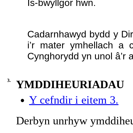
Is-bwyllgor hwn.
Cadarnhawyd bydd y Dir
i’r mater ymhellach a c
Cynghorydd yn unol â’r 
3.
YMDDIHEURIADAU
Y cefndir i eitem 3.
Derbyn unrhyw ymddiheu