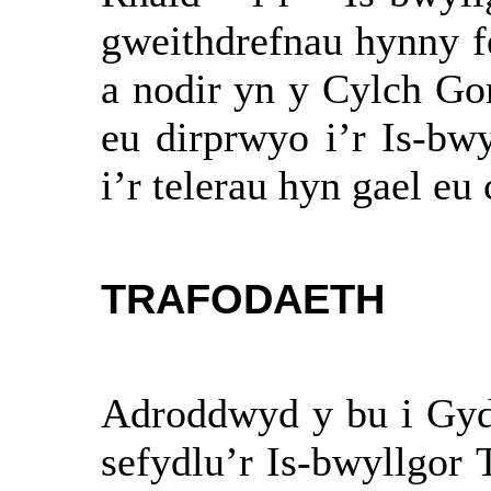
gweithdrefnau hynny f
a nodir yn y Cylch Go
eu dirprwyo i’r Is-bw
i’r telerau hyn gael 
TRAFODAETH
Adroddwyd y bu i Gyd
sefydlu’r Is-bwyllgor T