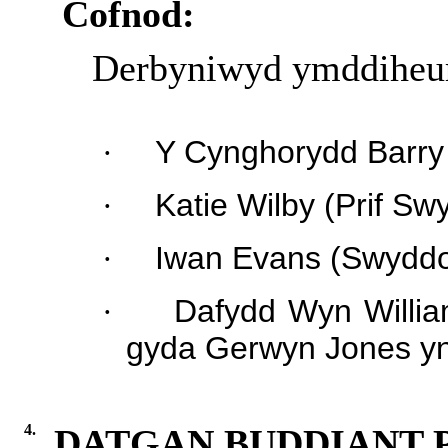
Cofnod:
Derbyniwyd ymddiheur
·
Y Cynghorydd Barry 
·
Katie Wilby (Prif Sw
·
Iwan Evans (Swyddo
·
Dafydd Wyn Willi
gyda Gerwyn Jones yn
4.
DATGAN BUDDIANT 