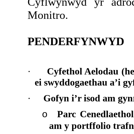
Cyflwynwyd yr adro
Monitro.
PENDERFYNWYD
·
Cyfethol Aelodau (heb
ei swyddogaethau a’i gy
·
Gofyn i’r isod am gyn
Parc Cenedlaethol
o
am y portffolio trafn