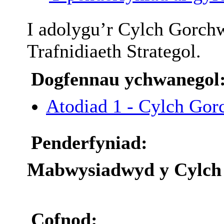
I
adolygu’r
Cylch
Gorch
Trafnidiaeth
Strategol
.
Dogfennau ychwanegol
Atodiad 1 - Cylch Go
Penderfyniad:
Mabwysiadwyd y Cylch
Cofnod: