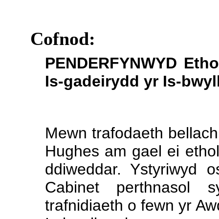
Cofnod:
PENDERFYNWYD Ethol
Is-gadeirydd yr Is-bwyl
Mewn trafodaeth bellach
Hughes am gael ei ethol
ddiweddar. Ystyriwyd o
Cabinet perthnasol s
trafnidiaeth o fewn yr A