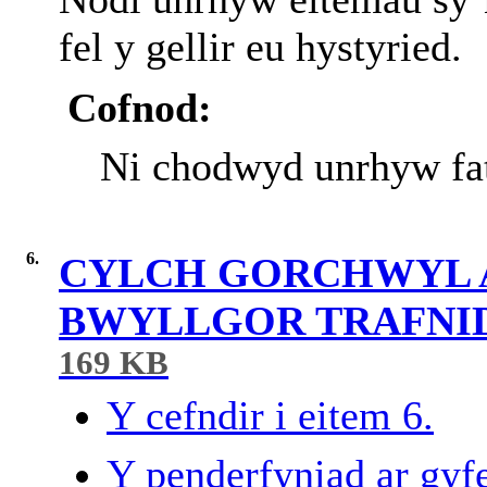
fel y gellir eu hystyried.
Cofnod:
Ni chodwyd unrhyw fat
6.
CYLCH GORCHWYL A
BWYLLGOR TRAFNI
169 KB
Y cefndir i eitem 6.
Y penderfyniad ar gyfe