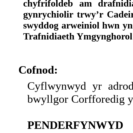
chyfrifoldeb am drafn
gynrychiolir trwy’r Cade
swyddog arweiniol hwn yn
Trafnidiaeth Ymgynghorol 
Cofnod:
Cyflwynwyd yr adrod
bwyllgor Corfforedig 
PENDERFYNWYD