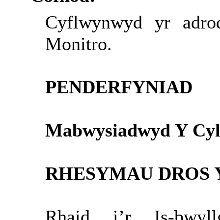
Cyflwynwyd yr adro
Monitro.
PENDERFYNIAD
Mabwysiadwyd Y Cyl
RHESYMAU DROS 
Rhaid i’r Is-bwyll