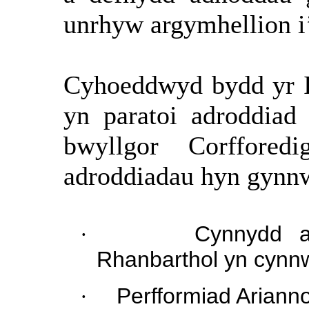
unrhyw argymhellion i
Cyhoeddwyd bydd yr Is
yn paratoi adroddiad 
bwyllgor Corffore
adroddiadau hyn gynn
·
Cynnydd ar
Rhanbarthol yn cynnw
·
Perfformiad Arianno