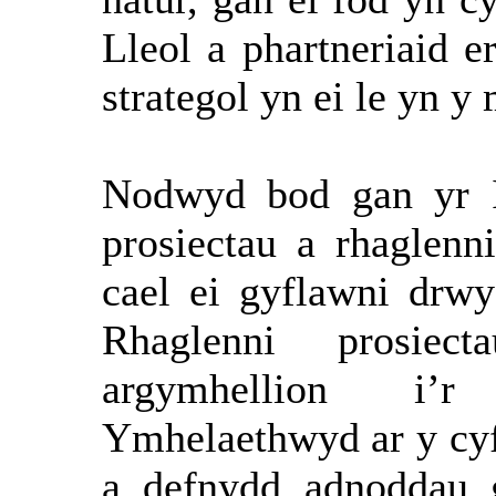
Lleol a phartneriaid er
strategol yn ei le yn y
Nodwyd bod gan yr Is
prosiectau a rhaglen
cael ei gyflawni drwy
Rhaglenni prosiec
argymhellion i’r
Ymhelaethwyd ar y cyfr
a defnydd adnoddau g