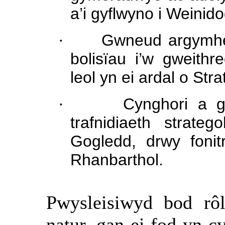
a’i gyflwyno i Weini
·
Gwneud argymhell
bolisïau i’w gweith
leol yn ei ardal o St
·
Cynghori a g
trafnidiaeth strate
Gogledd, drwy fonit
Rhanbarthol.
Pwysleisiwyd bod rôl
natur, gan ei fod yn 