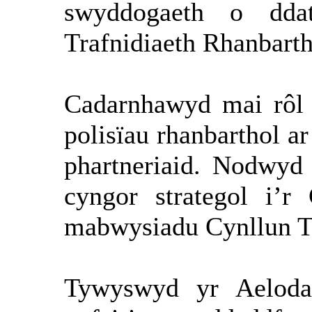
swyddogaeth o dda
Trafnidiaeth Rhanbartho
Cadarnhawyd mai rôl 
polisïau rhanbarthol a
phartneriaid. Nodwyd
cyngor strategol i’r
mabwysiadu Cynllun Tr
Tywyswyd yr Aeloda