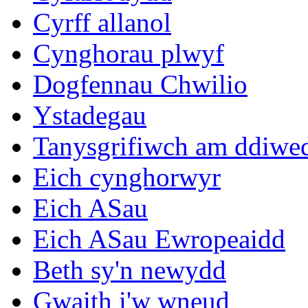
Cyrff allanol
Cynghorau plwyf
Dogfennau Chwilio
Ystadegau
Tanysgrifiwch am ddiwe
Eich cynghorwyr
Eich ASau
Eich ASau Ewropeaidd
Beth sy'n newydd
Gwaith i'w wneud