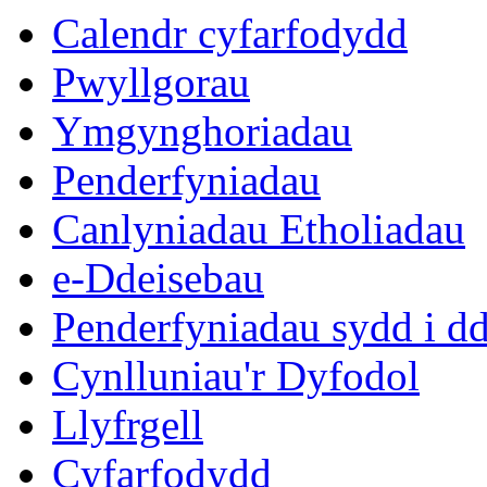
eitem
ei
Calendr cyfarfodydd
9.
8.
Pwyllgorau
Ymgynghoriadau
Penderfyniadau
Canlyniadau Etholiadau
e-Ddeisebau
Penderfyniadau sydd i d
Cynlluniau'r Dyfodol
Llyfrgell
Cyfarfodydd