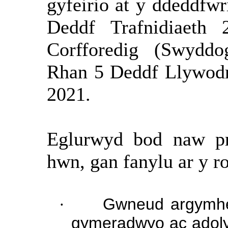
gyfeirio at y ddeddfw
Deddf Trafnidiaeth 
Corfforedig (Swyddo
Rhan 5 Deddf Llywodr
2021.
Eglurwyd bod naw pr
hwn, gan fanylu ar y ro
·
Gwneud argymhell
gymeradwyo ac adoly