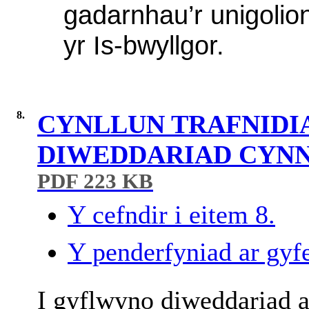
gadarnhau’r
unigolio
yr
Is-
bwyllgor
.
8.
CYNLLUN TRAFNIDI
DIWEDDARIAD CYN
PDF 223 KB
Y cefndir i eitem 8.
Y penderfyniad ar gyfe
I gyflwyno diweddariad a