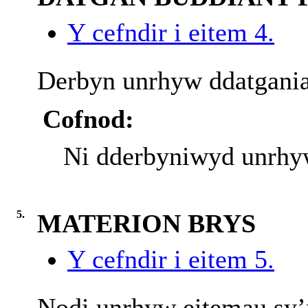
Y cefndir i eitem 4.
Derbyn unrhyw ddatgania
Cofnod:
Ni dderbyniwyd unrhyw
5.
MATERION BRYS
Y cefndir i eitem 5.
Nodi unrhyw eitemau sy’