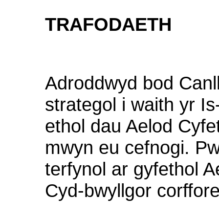
TRAFODAETH
Adroddwyd bod Canll
strategol i waith yr I
ethol dau Aelod Cyfet
mwyn eu cefnogi. Pw
terfynol ar gyfethol A
Cyd-bwyllgor corffore