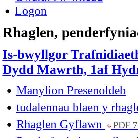
Logon
Rhaglen, penderfynia
Is-bwyllgor Trafnidiae
Dydd Mawrth, 1af Hydre
Manylion Presenoldeb
tudalennau blaen y rhag
Rhaglen Gyflawn
PDF 