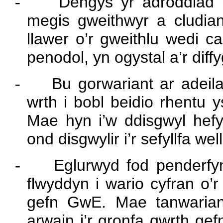
-
Dengys yr adroddiad 
megis gweithwyr a cludian
llawer o’r gweithlu wedi ca
penodol, yn ogystal a’r diff
-
Bu gorwariant ar adeil
wrth i bobl beidio rhentu y
Mae hyn i’w ddisgwyl hefy
ond disgwylir i’r sefyllfa wel
-
Eglurwyd fod penderfy
flwyddyn i wario cyfran o’
gefn GwE. Mae tanwarian
arwain i’r gronfa gwrth ge