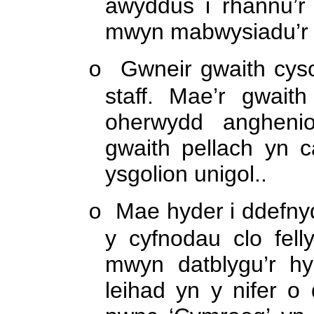
awyddus i rhannu’r 
mwyn mabwysiadu’r p
Gwneir gwaith cyso
o
staff. Mae’r gwai
oherwydd angheni
gwaith pellach yn 
ysgolion unigol..
Mae hyder i ddefnyd
o
y cyfnodau clo fel
mwyn datblygu’r h
leihad yn y nifer o