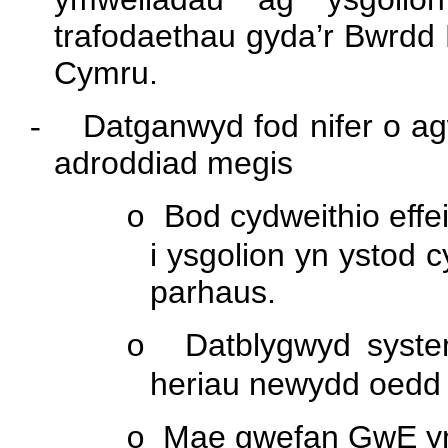
trafodaethau gyda’r Bwrdd 
Cymru.
-
Datganwyd fod nifer o ag
adroddiad megis
Bod cydweithio effei
o
i ysgolion yn ystod c
parhaus.
Datblygwyd syste
o
heriau newydd oedd
Mae gwefan GwE yn 
o