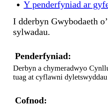
Y penderfyniad ar gyfe
I
dderbyn
Gwybodaeth
o’
sylwadau
.
Penderfyniad:
Derbyn a chymeradwyo Cynllu
tuag at cyflawni dyletswyddau 
Cofnod: