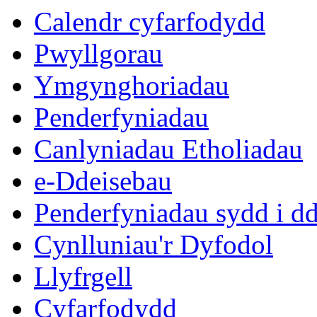
eitem
eitem
eitem
eitem
eitem
Calendr cyfarfodydd
8.
8.
14.
10.
14.
Pwyllgorau
Ymgynghoriadau
Penderfyniadau
Canlyniadau Etholiadau
e-Ddeisebau
Penderfyniadau sydd i d
Cynlluniau'r Dyfodol
Llyfrgell
Cyfarfodydd