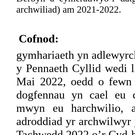
archwiliad) am 2021-2022.
Cofnod:
gymhariaeth yn adlewyrch
y Pennaeth Cyllid wedi l
Mai 2022, oedd o fewn 
dogfennau yn cael eu 
mwyn eu harchwilio,
adroddiad yr archwilwyr 
Tachwedd 2022 o’r Cyd-