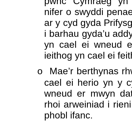
pwnc ‘Cymraeg’ yn
nifer o swyddi pena
ar y cyd gyda Prify
i barhau gyda’u add
yn cael ei wneud e
ieithog yn cael ei feit
Mae’r berthynas rhw
o
cael ei herio yn y 
wneud er mwyn dat
rhoi arweiniad i rien
phobl ifanc.