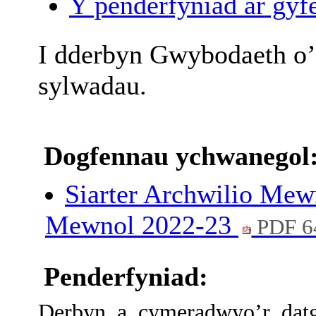
Y penderfyniad ar gyfe
I
dderbyn
Gwybodaeth
o’
sylwadau
.
Dogfennau ychwanegol
Siarter Archwilio Mew
Mewnol 2022-23
PDF 6
Penderfyniad:
Derbyn a cymeradwyo’r dat