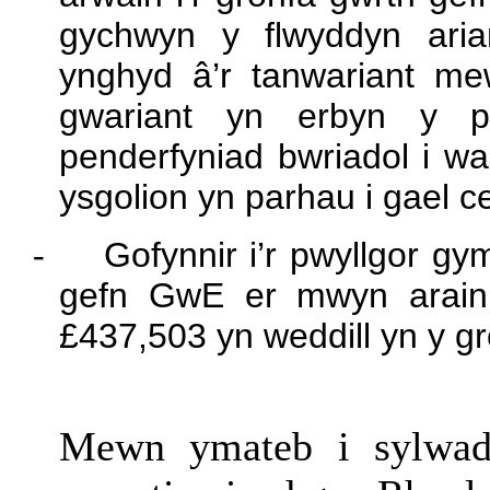
gychwyn y flwyddyn aria
ynghyd â’r tanwariant m
gwariant yn erbyn y p
penderfyniad bwriadol i wa
ysgolion yn parhau i gael c
-
Gofynnir i’r pwyllgor gy
gefn GwE er mwyn
arain
£437,503 yn weddill yn y gr
Mewn ymateb i sylwad