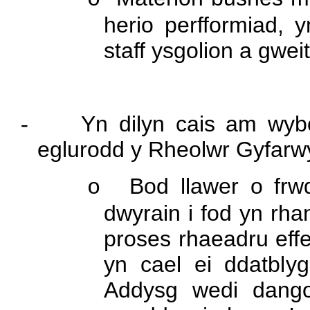
herio perfformiad, y
staff ysgolion a gwe
-
Yn dilyn cais am wyb
eglurodd y Rheolwr Gyfarw
Bod llawer o frw
o
dwyrain i fod yn rhan
proses rhaeadru effe
yn cael ei ddatbly
Addysg wedi dango