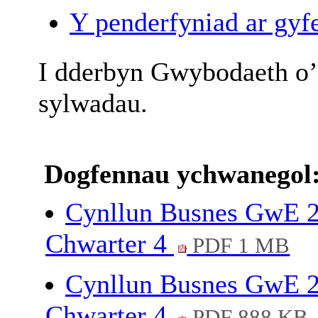
Y penderfyniad ar gyfe
I
dderbyn
Gwybodaeth
o’
sylwadau
.
Dogfennau ychwanegol
Cynllun Busnes GwE 
Chwarter 4
PDF 1 MB
Cynllun Busnes GwE 2
Chwarter 4
PDF 888 KB