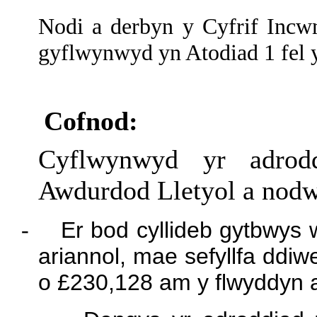
Nodi a derbyn y Cyfrif Inc
gyflwynwyd yn Atodiad 1 fel y 
Cofnod:
Cyflwynwyd yr adrod
Awdurdod
Lletyol
a nodwy
-
Er bod cyllideb gytbwys 
ariannol, mae sefyllfa ddi
o £230,128 am y flwyddyn a