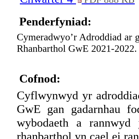
Penderfyniad:
Cymeradwyo’r Adroddiad ar g
Rhanbarthol GwE 2021-2022.
Cofnod:
Cyflwynwyd yr adroddi
GwE gan gadarnhau fod
wybodaeth a rannwyd 
rhanbarthol yn cael ei ra