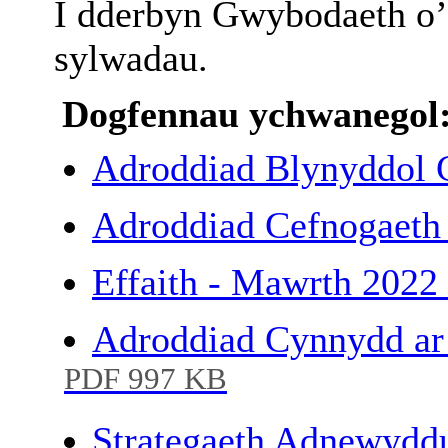
I
dderbyn
Gwybodaeth
o’
sylwadau
.
Dogfennau ychwanegol
Adroddiad Blynyddol
Adroddiad Cefnogaet
Effaith - Mawrth 2022
Adroddiad Cynnydd ar
PDF 997 KB
Strategaeth Adnewydd