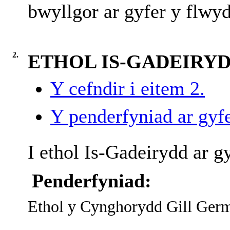
bwyllgor ar gyfer y flwy
2.
ETHOL IS-GADEIRY
Y cefndir i eitem 2.
Y penderfyniad ar gyfe
I ethol Is-Gadeirydd ar g
Penderfyniad:
Ethol y Cynghorydd Gill Germ