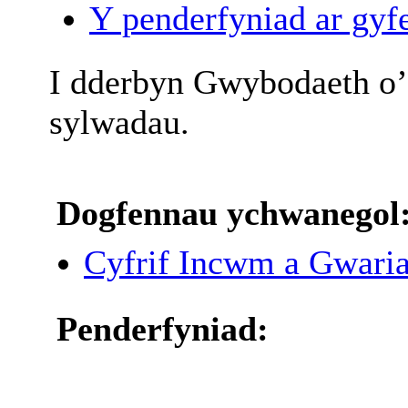
Y penderfyniad ar gyfe
I
dderbyn
Gwybodaeth
o’
sylwadau
.
Dogfennau ychwanegol
Cyfrif Incwm a Gwari
Penderfyniad: