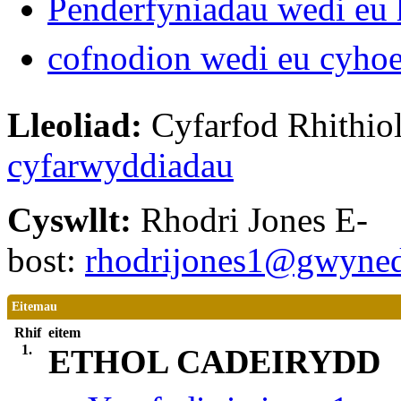
Penderfyniadau wedi eu 
cofnodion wedi eu cyho
Lleoliad:
Cyfarfod Rhithiol
cyfarwyddiadau
Cyswllt:
Rhodri Jones E-
bost:
rhodrijones1@gwyned
Eitemau
Rhif
eitem
1.
ETHOL CADEIRYDD