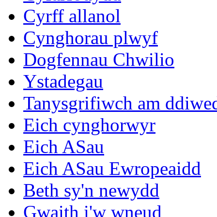
Cyrff allanol
Cynghorau plwyf
Dogfennau Chwilio
Ystadegau
Tanysgrifiwch am ddiwe
Eich cynghorwyr
Eich ASau
Eich ASau Ewropeaidd
Beth sy'n newydd
Gwaith i'w wneud