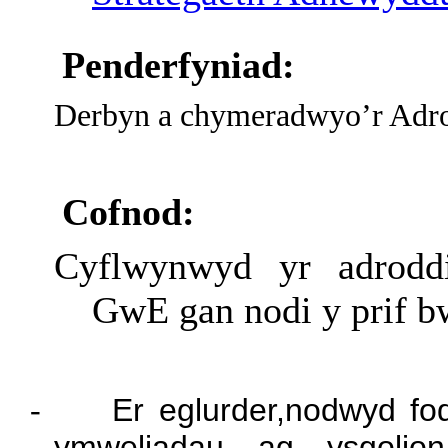
Penderfyniad:
Derbyn a chymeradwyo’r Adro
Cofnod:
Cyflwynwyd yr adrodd
GwE gan nodi y prif b
-
Er eglurder,nodwyd fo
ymweliadau ag ysgolio