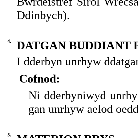
Bwrdeistref Sirol Wrecs
Ddinbych).
4.
DATGAN BUDDIANT 
I dderbyn unrhyw ddatgan
Cofnod:
Ni dderbyniwyd unrhyw
gan unrhyw aelod oedd
5.