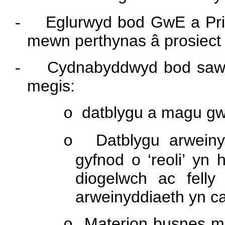
-
Eglurwyd bod GwE a Prif
mewn perthynas â prosiect ‘
-
Cydnabyddwyd bod sawl
megis:
datblygu a magu gwe
o
Datblygu arwein
o
gyfnod o ‘reoli’ yn
diogelwch ac felly
arweinyddiaeth yn ca
Materion busnes me
o