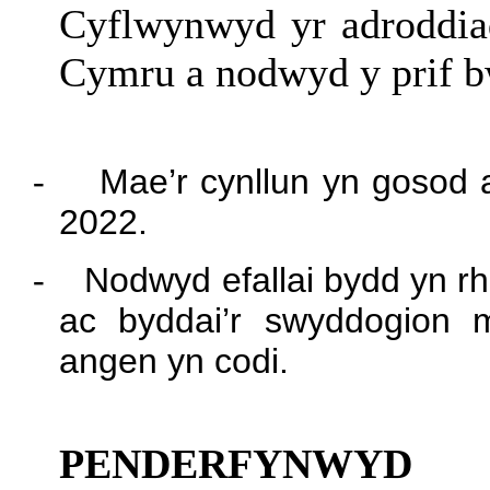
Cyflwynwyd yr adroddia
Cymru a nodwyd y prif b
-
Mae’r cynllun yn gosod a
2022.
-
Nodwyd efallai bydd yn rha
ac byddai’r swyddogion 
angen yn codi.
PENDERFYNWYD