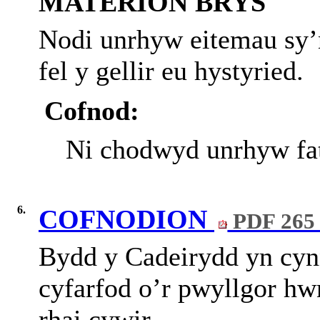
MATERION BRYS
Nodi unrhyw eitemau sy’
fel y gellir eu hystyried.
Cofnod:
Ni chodwyd unrhyw fat
6.
COFNODION
PDF 265
Bydd y Cadeirydd yn cynn
cyfarfod o’r pwyllgor hw
rhai cywir.