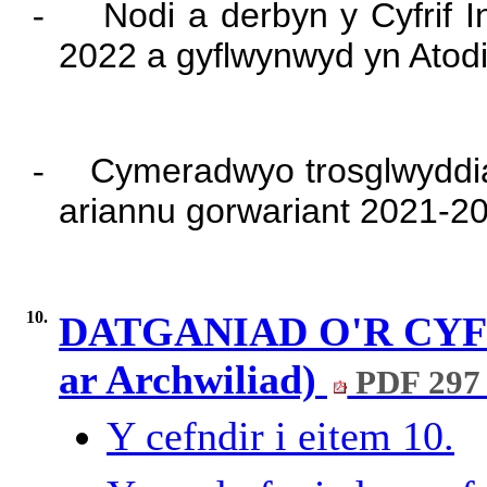
-
Nodi a derbyn y Cyfrif
2022 a gyflwynwyd yn Atodiad
-
Cymeradwyo trosglwyddia
ariannu gorwariant 2021-2
10.
DATGANIAD O'R CYFR
ar Archwiliad)
PDF 297
Y cefndir i eitem 10.