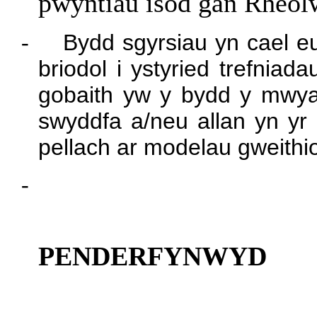
pwyntiau isod gan Rheo
-
Bydd sgyrsiau yn cael e
briodol i ystyried trefniad
gobaith yw y bydd y mwyaf
swyddfa a/neu allan yn yr 
pellach ar modelau gweithio 
-
PENDERFYNWYD