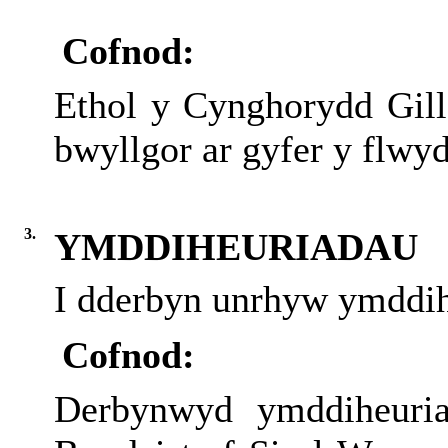
Cofnod:
Ethol y Cynghorydd Gil
bwyllgor ar gyfer y flwy
3.
YMDDIHEURIADAU
I dderbyn unrhyw ymddih
Cofnod:
Derbynwyd ymddiheuri