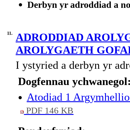
Derbyn yr adroddiad a n
11.
ADRODDIAD AROLYG
AROLYGAETH GOFA
I ystyried a derbyn yr ad
Dogfennau ychwanegol
Atodiad 1 Argymhelli
PDF 146 KB