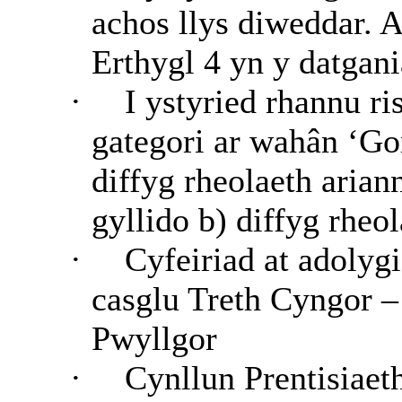
achos llys diweddar.
Erthygl 4 yn y datgan
·
I ystyried rhannu r
gategori ar wahân ‘Gor
diffyg rheolaeth ariann
gyllido b) diffyg rheol
·
Cyfeiriad at adolyg
casglu Treth Cyngor –
Pwyllgor
·
Cynllun Prentisiaet