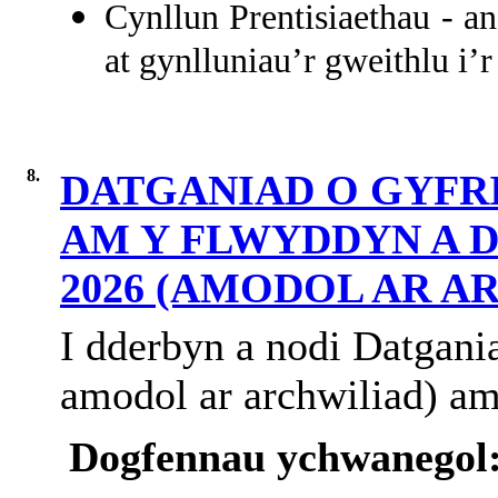
Cynllun Prentisiaethau - a
at gynlluniau’r gweithlu i’r
8.
DATGANIAD O GYF
AM Y FLWYDDYN A D
2026 (AMODOL AR A
I dderbyn a nodi Datgani
amodol ar archwiliad) a
Dogfennau ychwanegol