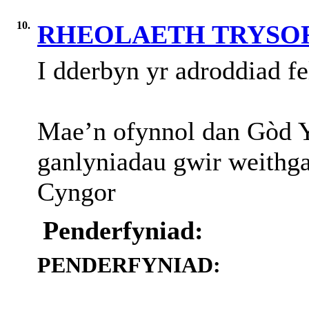
10.
RHEOLAETH TRYSORL
I
dderbyn
yr
adroddiad
fe
Mae’n ofynnol dan Gòd Y
ganlyniadau gwir weithga
Cyngor
Penderfyniad:
PENDERFYNIAD: