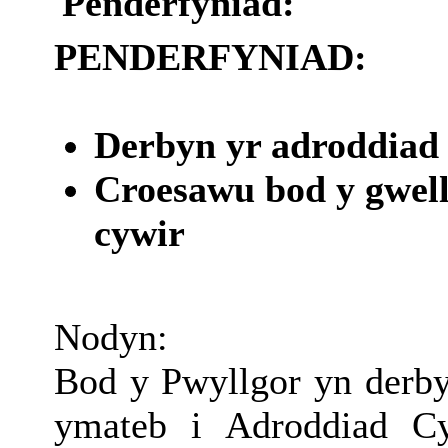
Penderfyniad:
PENDERFYNIAD:
Derbyn yr adroddiad 
Croesawu bod y gwell
cywir
Nodyn:
Bod y Pwyllgor yn derby
ymateb i Adroddiad Cy