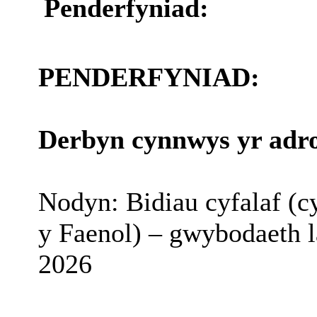
Penderfyniad:
PENDERFYNIAD:
Derbyn cynnwys yr adr
Nodyn: Bidiau cyfalaf (c
y Faenol) – gwybodaeth 
2026