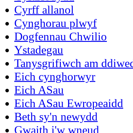
Cyrff allanol
Cynghorau plwyf
Dogfennau Chwilio
Ystadegau
Tanysgrifiwch am ddiwe
Eich cynghorwyr
Eich ASau
Eich ASau Ewropeaidd
Beth sy'n newydd
Gwaith i'w wneud