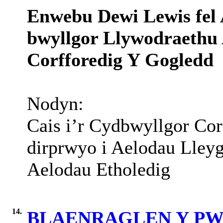
Enwebu Dewi Lewis fel 
bwyllgor Llywodraethu 
Corfforedig Y Gogledd
Nodyn:
Cais i’r Cydbwyllgor Corf
dirprwyo i Aelodau Lleyg 
Aelodau Etholedig
14.
BLAENRAGLEN Y P