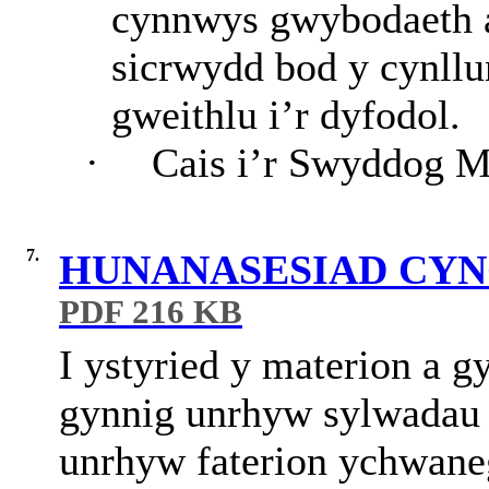
cynnwys gwybodaeth a
sicrwydd bod y cynllu
gweithlu i’r dyfodol.
·
Cais i’r Swyddog M
7.
HUNANASESIAD CYN
PDF 216 KB
I ystyried y materion a g
gynnig unrhyw sylwadau 
unrhyw faterion ychwane