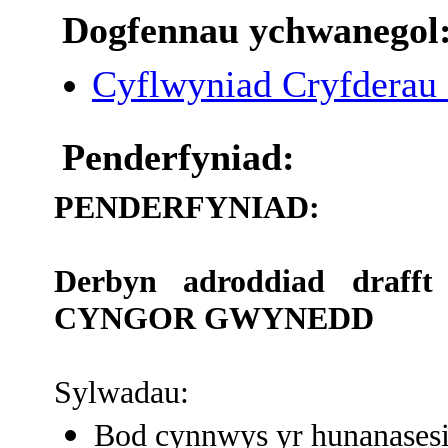
Dogfennau ychwanegol
Cyflwyniad Cryfderau
Penderfyniad:
PENDERFYNIAD:
Derbyn adroddiad draf
CYNGOR GWYNEDD
Sylwadau:
Bod cynnwys yr hunanasesia