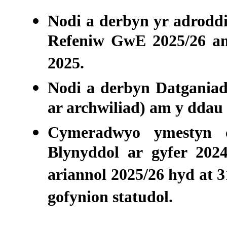
Nodi a derbyn yr adrodd
Refeniw GwE 2025/26 am
2025.
Nodi a derbyn Datgania
ar archwiliad) am y ddau 
Cymeradwyo ymestyn c
Blynyddol ar gyfer 202
ariannol 2025/26 hyd at 
gofynion statudol.