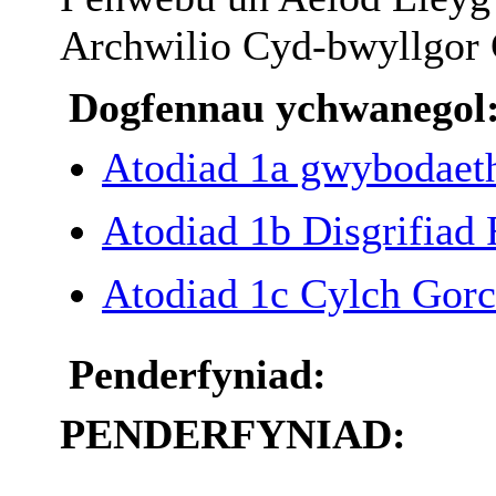
Archwilio
Cyd-
bwyllgor
Dogfennau ychwanegol
Atodiad 1a gwybodaet
Atodiad 1b Disgrifiad
Atodiad 1c Cylch Gor
Penderfyniad:
PENDERFYNIAD: