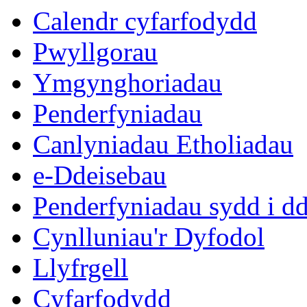
eitem
eitem
eit
Calendr cyfarfodydd
11.
8.
9.
Pwyllgorau
Ymgynghoriadau
Penderfyniadau
Canlyniadau Etholiadau
e-Ddeisebau
Penderfyniadau sydd i d
Cynlluniau'r Dyfodol
Llyfrgell
Cyfarfodydd