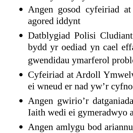
Angen gosod cyfeiriad at
agored iddynt
Datblygiad Polisi Cludian
bydd yr oediad yn cael eff
gwendidau ymarferol probl
Cyfeiriad at Ardoll Ymwe
ei wneud er nad yw’r cyfn
Angen gwirio’r datganiada
Iaith wedi ei gymeradwyo a
Angen amlygu bod ariannu’