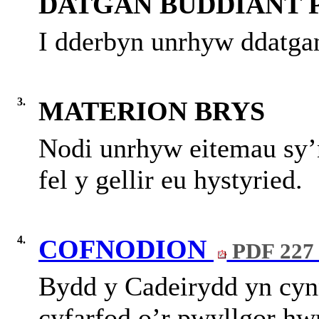
DATGAN BUDDIANT 
I dderbyn unrhyw ddatgan
3.
MATERION BRYS
Nodi unrhyw eitemau sy’
fel y gellir eu hystyried.
4.
COFNODION
PDF 227
Bydd y Cadeirydd yn cynn
cyfarfod o’r pwyllgor h