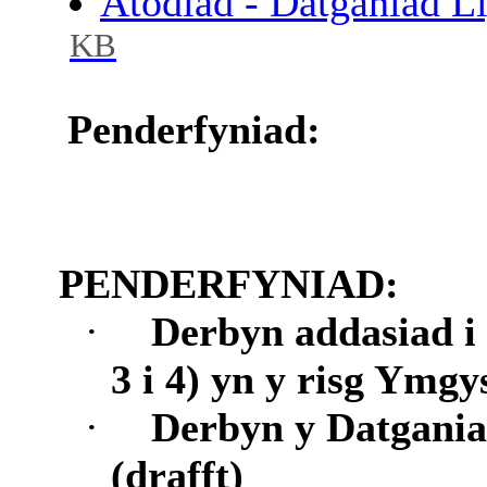
Atodiad - Datganiad L
KB
Penderfyniad:
PENDERFYNIAD:
·
Derbyn addasiad i
3 i 4) yn y risg Ymgy
·
Derbyn y Datgani
(drafft)