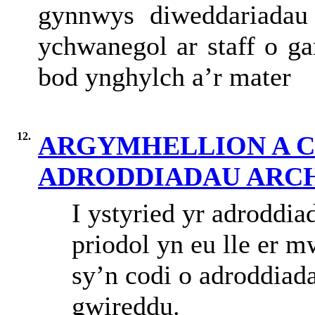
gynnwys diweddariadau a
ychwanegol ar staff o ga
bod ynghylch a’r mater
12.
ARGYMHELLION A 
ADRODDIADAU ARC
I ystyried yr adroddi
priodol
yn
eu
lle
er
m
sy’n
codi
o
adroddiad
gwireddu
.