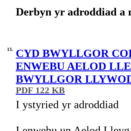
Derbyn yr adroddiad a 
13.
CYD BWYLLGOR COR
ENWEBU AELOD LLE
BWYLLGOR LLYWOD
PDF 122 KB
I
ystyried
yr
adroddiad
I
enwebu
un Aelod Lley