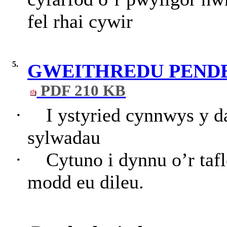
fel rhai cywir
5.
GWEITHREDU PEND
PDF 210 KB
·
I ystyried cynnwys y d
sylwadau
·
Cytuno i dynnu o’r taf
modd eu dileu.