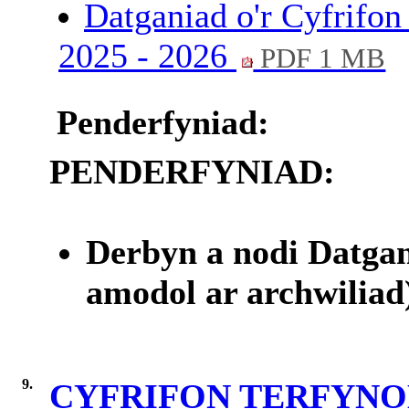
Datganiad o'r Cyfrifo
2025 - 2026
PDF 1 MB
Penderfyniad:
PENDERFYNIAD:
Derbyn a nodi Datgan
amodol ar archwiliad
9.
CYFRIFON TERFYNO