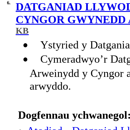
6.
DATGANIAD LLYWO
CYNGOR GWYNEDD A
KB
Ystyried y Datgani
•
Cymeradwyo’r Datga
•
Arweinydd y Cyngor a’
arwyddo.
Dogfennau ychwanegol