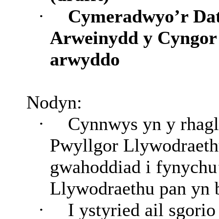
·
Cymeradwyo’r Datg
Arweinydd y Cyngor 
arwyddo
Nodyn:
·
Cynnwys yn y rhagl
Pwyllgor Llywodraethu
gwahoddiad i fynychu
Llywodraethu pan yn 
·
I ystyried ail sgori