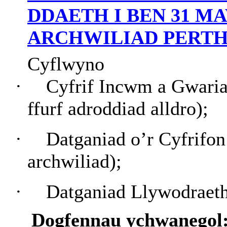
DDAETH I BEN 31 MA
ARCHWILIAD PERT
Cyflwyno
·
Cyfrif Incwm a Gwari
ffurf adroddiad alldro);
·
Datganiad o’r Cyfrifo
archwiliad);
·
Datganiad Llywodraet
Dogfennau ychwanegol