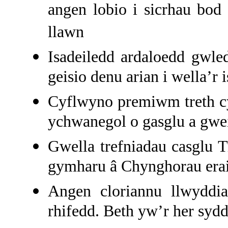
angen lobio i sicrhau bo
llawn
Isadeiledd ardaloedd gwl
geisio denu arian i wella’r 
Cyflwyno premiwm treth cy
ychwanegol o gasglu a gwe
Gwella trefniadau casglu T
gymharu â Chynghorau erai
Angen cloriannu llwyddi
rhifedd. Beth yw’r her sydd