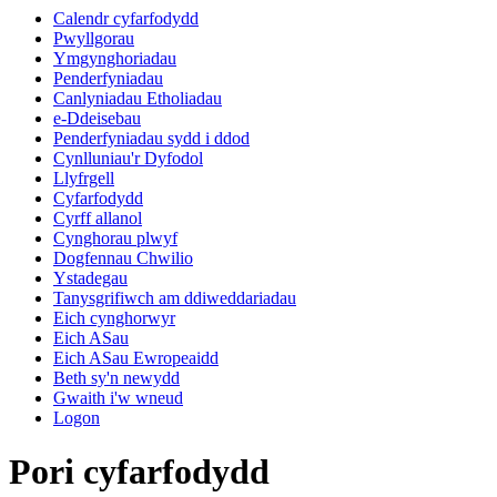
Calendr cyfarfodydd
Pwyllgorau
Ymgynghoriadau
Penderfyniadau
Canlyniadau Etholiadau
e-Ddeisebau
Penderfyniadau sydd i ddod
Cynlluniau'r Dyfodol
Llyfrgell
Cyfarfodydd
Cyrff allanol
Cynghorau plwyf
Dogfennau Chwilio
Ystadegau
Tanysgrifiwch am ddiweddariadau
Eich cynghorwyr
Eich ASau
Eich ASau Ewropeaidd
Beth sy'n newydd
Gwaith i'w wneud
Logon
Pori cyfarfodydd