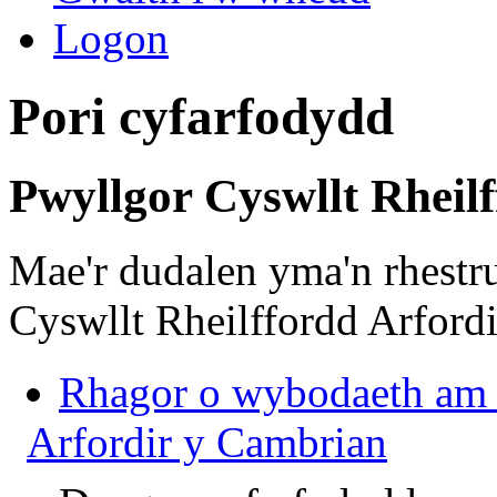
Logon
Pori cyfarfodydd
Pwyllgor Cyswllt Rheil
Mae'r dudalen yma'n rhestr
Cyswllt Rheilffordd Arford
Rhagor o wybodaeth am 
Arfordir y Cambrian