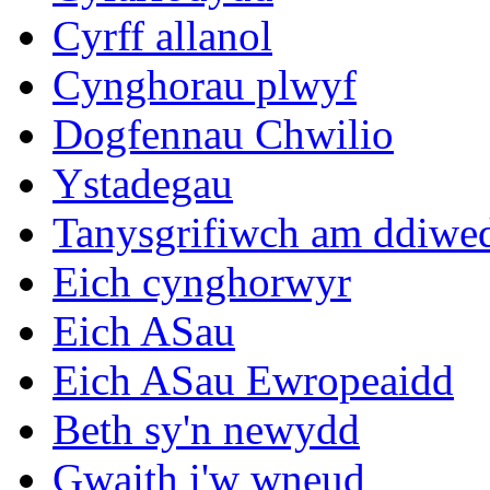
Cyrff allanol
Cynghorau plwyf
Dogfennau Chwilio
Ystadegau
Tanysgrifiwch am ddiwe
Eich cynghorwyr
Eich ASau
Eich ASau Ewropeaidd
Beth sy'n newydd
Gwaith i'w wneud