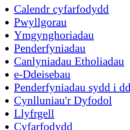
Calendr cyfarfodydd
Pwyllgorau
Ymgynghoriadau
Penderfyniadau
Canlyniadau Etholiadau
e-Ddeisebau
Penderfyniadau sydd i d
Cynlluniau'r Dyfodol
Llyfrgell
Cyfarfodydd