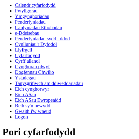
Calendr cyfarfodydd
Pwyllgorau
Ymgynghoriadau
Penderfyniadau
Canlyniadau Etholiadau
e-Ddeisebau
Penderfyniadau sydd i ddod
Cynlluniau'r Dyfodol
Llyfrgell
Cyfarfodydd
Cyrff allanol
Cynghorau plwyf
Dogfennau Chwilio
Ystadegau
Tanysgrifiwch am ddiweddariadau
Eich cynghorwyr
Eich ASau
Eich ASau Ewropeaidd
Beth sy'n newydd
Gwaith i'w wneud
Logon
Pori cyfarfodydd