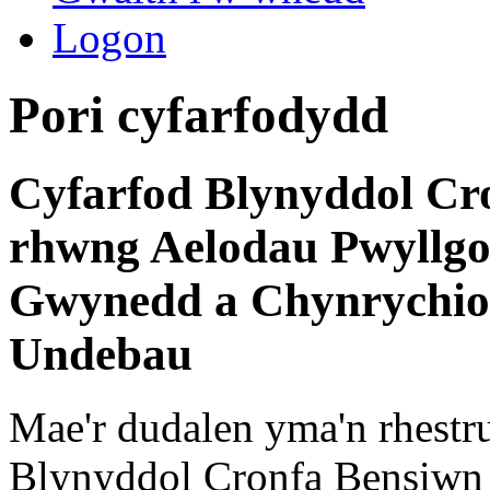
Logon
Pori cyfarfodydd
Cyfarfod Blynyddol C
rhwng Aelodau Pwyllgo
Gwynedd a Chynrychiol
Undebau
Mae'r dudalen yma'n rhestr
Blynyddol Cronfa Bensiw