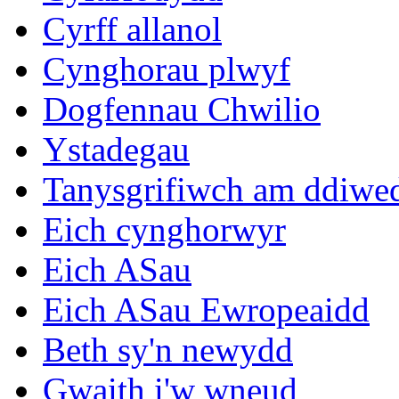
Cyrff allanol
Cynghorau plwyf
Dogfennau Chwilio
Ystadegau
Tanysgrifiwch am ddiwe
Eich cynghorwyr
Eich ASau
Eich ASau Ewropeaidd
Beth sy'n newydd
Gwaith i'w wneud