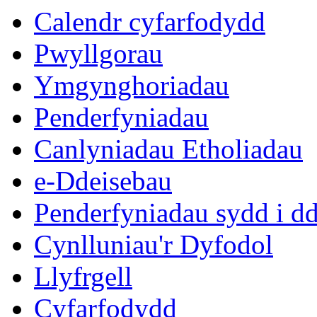
Calendr cyfarfodydd
Pwyllgorau
Ymgynghoriadau
Penderfyniadau
Canlyniadau Etholiadau
e-Ddeisebau
Penderfyniadau sydd i d
Cynlluniau'r Dyfodol
Llyfrgell
Cyfarfodydd