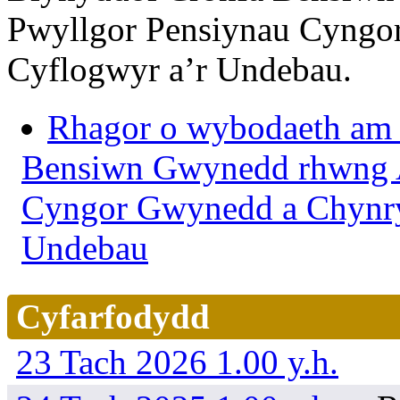
Pwyllgor Pensiynau Cyngo
Cyflogwyr a’r Undebau.
Rhagor o wybodaeth am 
Bensiwn Gwynedd rhwng A
Cyngor Gwynedd a Chynry
Undebau
Cyfarfodydd
23 Tach 2026 1.00 y.h.