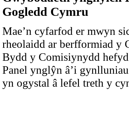
Gogledd Cymru
Mae’n cyfarfod er mwyn si
rheolaidd ar berfformiad y
Bydd y Comisiynydd hefyd
Panel ynglŷn â’i gynlluniau
yn ogystal â lefel treth y c