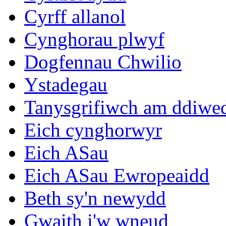
Cyrff allanol
Cynghorau plwyf
Dogfennau Chwilio
Ystadegau
Tanysgrifiwch am ddiwe
Eich cynghorwyr
Eich ASau
Eich ASau Ewropeaidd
Beth sy'n newydd
Gwaith i'w wneud