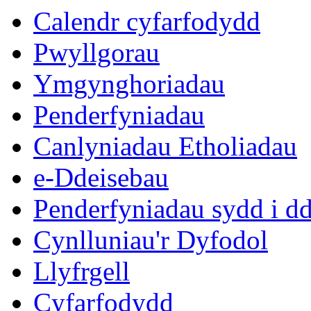
Calendr cyfarfodydd
Pwyllgorau
Ymgynghoriadau
Penderfyniadau
Canlyniadau Etholiadau
e-Ddeisebau
Penderfyniadau sydd i d
Cynlluniau'r Dyfodol
Llyfrgell
Cyfarfodydd