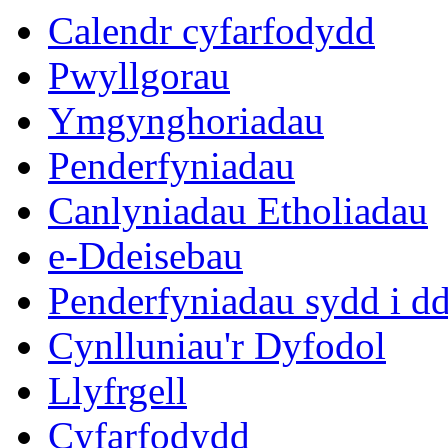
Calendr cyfarfodydd
Pwyllgorau
Ymgynghoriadau
Penderfyniadau
Canlyniadau Etholiadau
e-Ddeisebau
Penderfyniadau sydd i d
Cynlluniau'r Dyfodol
Llyfrgell
Cyfarfodydd