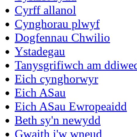
Cyrff allanol
Cynghorau plwyf
Dogfennau Chwilio
Ystadegau
Tanysgrifiwch am ddiwe
Eich cynghorwyr
Eich ASau
Eich ASau Ewropeaidd
Beth sy'n newydd
Gwaith i'w wneud