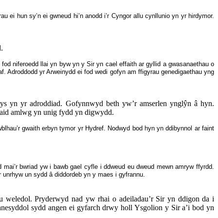
 ei hun sy’n ei gwneud hi’n anodd i’r Cyngor allu cynllunio yn yr hirdymor.
.
 niferoedd llai yn byw yn y Sir yn cael effaith ar gyllid a gwasanaethau o
haf. Adroddodd yr Arweinydd ei fod wedi gofyn am ffigyrau genedigaethau yng
ys yn yr adroddiad. Gofynnwyd beth yw’r amserlen ynglŷn â hyn.
liaid amlwg yn unig fydd yn digwydd.
lhau’r gwaith erbyn tymor yr Hydref. Nodwyd bod hyn yn ddibynnol ar faint
d mai’r bwriad yw i bawb gael cyfle i ddweud eu dweud mewn amryw ffyrdd.
 unrhyw un sydd â diddordeb yn y maes i gyfrannu.
 weledol. Pryderwyd nad yw rhai o adeiladau’r Sir yn ddigon da i
nesyddol sydd angen ei gyfarch drwy holl Ysgolion y Sir a’i bod yn