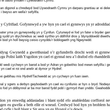
l ei basio ymlaen i Lywodraeth Cymru.
n digonol a chredwyd bod Llywodraeth Cymru yn darparu grantiau ar ei delerau
 bwyso am wella’r sefyllfa.
y Cyfrifiad. Gofynnwyd a yw hyn yn cael ei gynnwys yn yr adroddiad
r yma yn gynwysedig yn y Cynllun. Cytunwyd ei fod yn fater o bryder gan fod
dig sydd yn drychinebus ac wedi syrthio yn ddifrifol dros y blynyddoedd diwet
ei bod yn holl bwysig ceisio cynyddu’r boblogaeth yng Ngwynedd.
ddysg Gwynedd a gwerthusiad o’r gyfundrefn drochi wedi ei gynnw
 Polisi Iaith Ysgolion yn cael ei gynnal neu a’i drafod efo rhanddei
 wedi cychwyn yn barod a bod yr Adran yn gobeithio bod mewn sefyllfa i gwb
yn cael ei roi ond anelir at dymor yr Hydref.
l ei gwblhau mis Hydref/Tachwedd ac yn cychwyn yn fuan iawn.
nal y sgwrs a derbyn gwybodaeth yn cael eu cynllunio ar hyn o bryd. Nodwy
 fod yn ddibynnol ar ba mor barod fydd pobl i gymryd rhan ynddo. Gwahoddir
n yn enwedig addasiadau i blant sydd efo anableddau corfforol neu
ngen eu gwella a beth ellir ei wneud. Credwyd bod hyn yn broblem ha
yfle i holl blant y Sir aros yn eu Hysgol o’u dewis.