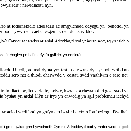
abwysiadu’r newidiadau hyn.
io at foderneiddio adeiladau ac amgylchedd ddysgu yn
benodol yn
r bod Tywyn yn cael ei esgeuluso yn ddaearyddol.
w’r Cyngor at faterion yr ardal. Adroddwyd bod yr Adran Addysg yn falch o
 i’r rhaglen pe bai’r sefyllfa gyllidol yn caniatáu.
dloedd
Unedig
ac mai dyma yw testun a gwreiddyn yr holl wrthdaro
du sero net a thlodi oherwydd y costau sydd ynghlwm a sero net.
rafnidiaeth gyfleus, ddibynadwy, hwylus a rhesymol ei gost sydd yn
a bysiau yn ardal Llŷn ar frys yn enwedig yn sgil problemau iechyd
od yr aelod wedi bod yn gofyn am lwybr beicio o
Lanbedrog
i Bwllheli
ol i gefn gwlad gan Lywodraeth Cymru. Adroddwyd bod y mater wedi ei godi