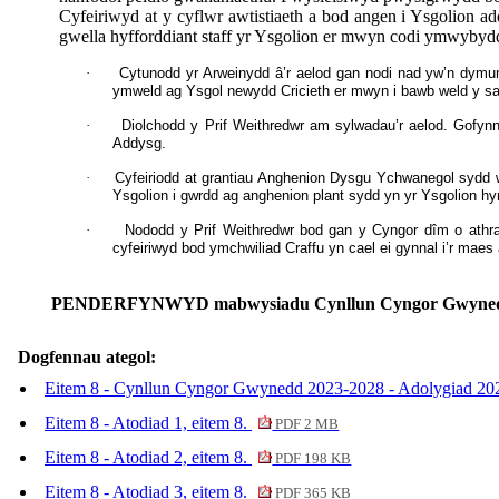
Cyfeiriwyd at y cyflwr awtistiaeth a bod angen i Ysgolion
gwella hyfforddiant staff yr Ysgolion er mwyn codi ymwybydd
·
Cytunodd yr Arweinydd â’r aelod gan nodi nad yw’n dymu
ymweld ag Ysgol newydd Cricieth er mwyn i bawb weld y safo
·
Diolchodd y Prif Weithredwr am sylwadau’r aelod. Gofynno
Addysg.
·
Cyfeiriodd at grantiau Anghenion Dysgu Ychwanegol sydd w
Ysgolion i gwrdd ag anghenion plant sydd yn yr Ysgolion hy
·
Nododd y Prif Weithredwr bod gan y Cyngor dîm o athrawo
cyfeiriwyd bod ymchwiliad Craffu yn cael ei gynnal i’r maes
PENDERFYNWYD
mabwysiadu Cynllun Cyngor Gwynedd
Dogfennau ategol:
Eitem 8 - Cynllun Cyngor Gwynedd 2023-2028 - Adolygiad 202
Eitem 8 - Atodiad 1, eitem 8.
PDF 2 MB
Eitem 8 - Atodiad 2, eitem 8.
PDF 198 KB
Eitem 8 - Atodiad 3, eitem 8.
PDF 365 KB