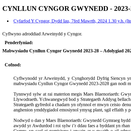
CYNLLUN CYNGOR GWYNEDD - 2023-2
Cyfarfod Y Cyngor, Dydd Iau, 7fed Mawrth, 2024 1.30 y.h. (It
Cyflwyno adroddiad Arweinydd y Cyngor.
Penderfyniad:
Mabwysiadu Cynllun Cyngor Gwynedd 2023-28 – Adolygiad 202
Cofnod:
Cyflwynodd yr Arweinydd, y Cynghorydd Dyfrig Siencyn y
mabwysiadu Cynllun Cyngor Gwynedd 2023-2028 gan nodi mai 
Tynnwyd sylw at rai materion megis Maes Blaenoriaeth: Gwyn
Llywodraeth. Ychwanegwyd bod y Strategaeth Addysg bellach yn
Strategaeth gyfredol a chadarn yn ofynnol er mwyn ceisio den
anghenion ymddygiadol emosiynol ymysg plant, sgil effaith y 
Nodwyd o dan y Maes Blaenoriaeth: Gwynedd Gymraeg bydd ado
awydd yr Awdurdod i roi sylw i’r ddau faes a byddant yn rh
Cymru, yn cael ei gomisiynu i arwain ar y gwaith o ail ed