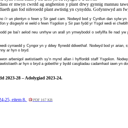
 addasu er mwyn cwrdd ag anghenion y plant drwy gynnig mannau tawe
iaeth gan fod niferoedd plant awtistig yn cynyddu. Gofynnwyd am fwy 
no i’r un plentyn o fewn y Sir gael cam. Nodwyd bod y Cynllun dan sylw y
n y disgwylir ei weld o fewn Ysgolion y Sir pan fydd yr Ysgol wedi ei chwbl
dd pe bai’r aelod neu unrhyw un arall yn ymwybodol o sefyllfa lle nad yw p
edi cyrraedd y Cyngor yn y ddwy flynedd ddiwethaf. Nodwyd bod yr arian, sy
nny ar hyn o bryd.
n arbenigol awtistiaeth sy’n mynd allan i hyfforddi staff Ysgolion. Nodwy
 awtistiaeth ar hyn o bryd a gobeithir y bydd casgliadau cadarnhaol iawn yn do
 2023-28 – Adolygiad 2023-24.
4-25, eitem 8.
PDF 167 KB