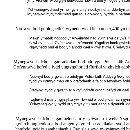
yn y Fforwm Wledig yn ddiweddar iawn a bod y neges yn cae
·
Ychwanegwyd bod yr holl gynllun yn ddibynnol ar dderbyn aria
Mynegwyd cydymdeimlad gan roi sicrwydd y byddai’n parhau i
Nodwyd bod poblogaeth Gwynedd wedi lleihau o 5,400 yn ôl 
·
Mewn ymateb nododd yr Arweinydd nad yw’n siŵr os yw’r mate
sawl cyfeiriad. Cyfeiriwyd at niferoedd Ysgolion bach gwle
Ngwynedd ond ei bod yn anodd cael y gwir ffigwr. Credwyd 
Mynegwyd balchder gan aelodau bod adolygu Polisi Iaith A
Gofynnwyd hefyd a fydd ymgynghoriad ffurfiol ynghylch adolygu
·
Nodwyd bod y gwaith o adolygu Polisi Iaith Addysg Gwynedd
fydd yn cymryd rhan yn y drafodaeth a faint o fewnbwn fydd 
·
Credwyd bydd y gwaith ar y gyfundrefn drochi hefyd yn cae
·
Eglurwyd mai ymgysylltu yw’r bwriad a bod y camau i gyn
Ychwanegwyd y bydd yr ymgysylltu mor eang a dymunir iddo
Mynegwyd balchder gan aelod am y sylwadau i wella Ysgolio
gyfarch anghenion a bod angen ystyried pa adeiladau sydd a
hanfodol peidio gwahaniaethu. Pwysleisiwyd pwysigrwydd bod c