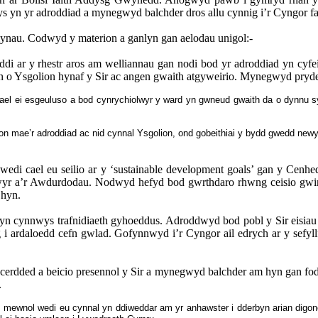
 yn yr adroddiad a mynegwyd balchder dros allu cynnig i’r Cyngor f
ynau. Codwyd y materion a ganlyn gan aelodau unigol:-
r y rhestr aros am welliannau gan nodi bod yr adroddiad yn cyfeir
o Ysgolion hynaf y Sir ac angen gwaith atgyweirio. Mynegwyd pryde
el ei esgeuluso a bod cynrychiolwyr y ward yn gwneud gwaith da o dynnu syl
ion mae’r adroddiad ac nid cynnal Ysgolion, ond
gobeithiai y bydd gwedd newydd
di cael eu seilio ar y ‘
sustainable
development
goals
’ gan y
Cenhe
 a’r Awdurdodau. Nodwyd hefyd bod gwrthdaro rhwng ceisio gwired
 hyn.
 cynnwys trafnidiaeth gyhoeddus. Adroddwyd bod pobl y Sir eisiau t
 ardaloedd cefn gwlad. Gofynnwyd i’r Cyngor ail edrych ar y sefyllf
au cerdded a beicio presennol y Sir a mynegwyd balchder am hyn gan f
.
 mewnol wedi eu cynnal yn ddiweddar am yr anhawster i dderbyn arian digon