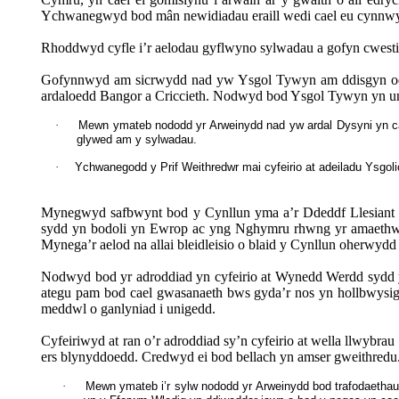
Ychwanegwyd bod mân newidiadau eraill wedi cael eu cynnwys
Rhoddwyd cyfle i’r aelodau gyflwyno sylwadau a gofyn cwesti
Gofynnwyd am sicrwydd nad yw Ysgol Tywyn am ddisgyn oddi a
ardaloedd Bangor a Criccieth. Nodwyd bod Ysgol Tywyn yn un 
·
Mewn ymateb nododd yr Arweinydd nad yw ardal
Dysyni
yn ca
glywed am y sylwadau.
·
Ychwanegodd y Prif Weithredwr mai cyfeirio at adeiladu Ysgol
Mynegwyd safbwynt bod y Cynllun yma a’r Ddeddf Llesiant we
sydd yn bodoli yn Ewrop ac yng Nghymru rhwng yr amaethwyr
Mynega’r aelod na allai bleidleisio o blaid y Cynllun oherwydd
Nodwyd bod yr adroddiad yn cyfeirio at Wynedd Werdd sydd yn
ategu pam bod cael gwasanaeth bws gyda’r nos yn hollbwysig i
meddwl o ganlyniad i unigedd.
Cyfeiriwyd at ran o’r adroddiad sy’n cyfeirio at wella llwybr
ers blynyddoedd. Credwyd ei bod bellach yn amser gweithredu
·
Mewn ymateb i’r sylw nododd yr Arweinydd bod trafodaethau