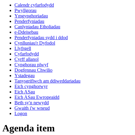
Calendr cyfarfodydd
Pwyllgorau
Ymgynghoriadau
Penderfyniadau
Canlyniadau Etholiadau
e-Ddeisebau
Penderfyniadau sydd i ddod
Cynlluniau'r Dyfodol
Llyfrgell
Cyfarfodydd
Cyrff allanol
Cynghorau plwyf
Dogfennau Chwilio
Ystadegau
Tanysgrifiwch am ddiweddariadau
Eich cynghorwyr
Eich ASau
Eich ASau Ewropeaidd
Beth sy'n newydd
Gwaith i'w wneud
Logon
Agenda item