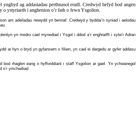
l ynghyd ag addasiadau perthnasol eraill. Credwyd hefyd bod angen
o ystyriaeth i anghenion o’r fath o fewn Ysgolion.
n
son
am adeiladau newydd yn bennaf. Credwyd y byddai’n syniad i aelodau
hau.
lentyn yn medru cael mynediad i Ysgol i ddod a’r enghraifft i sylw’r Adran
dd ar hyn o bryd yn gyfanswm o filiwn, yn cael ei dargedu ar gyfer addasu
d bod rhaglen eang o hyfforddiant i staff Ysgolion ar gael. Yn ychwanegol
d o’r ymchwiliad.