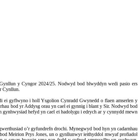
 Gynllun y Cyngor 2024/25. Nodwyd bod blwyddyn wedi pasio ers
 Cynllun.
i ei gyflwyno i holl Ysgolion Cynradd Gwynedd o flaen amserlen y
rhau bod yr Addysg orau yn cael ei gynnig i blant y Sir. Nodwyd bod
eth gynhwysiad hefyd yn cael ei hadolygu i edrych ar y cynnydd mewn
 gwerthusiad o’r gyfundrefn drochi. Mynegwyd bod hyn yn cadarnhau
od Meirion Prys Jones, un o gynllunwyr ieithyddol mwyaf profiadol
 yn y sgwrs bwysig yma pan fydd y cyfnod ymgysylltu yn cychwyn.