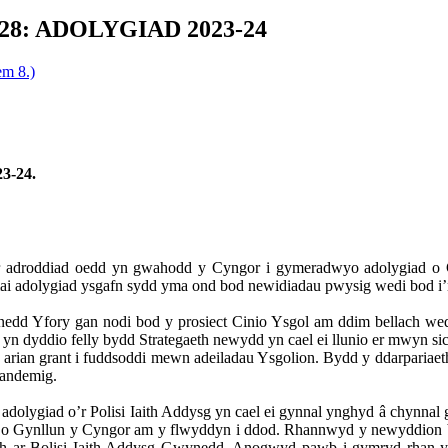
8: ADOLYGIAD 2023-24
em 8.)
3-24.
r adroddiad oedd yn gwahodd y Cyngor i gymeradwyo adolygiad o
adolygiad ysgafn sydd yma ond bod newidiadau pwysig wedi bod i’r
edd Yfory gan nodi bod y prosiect Cinio Ysgol am ddim bellach wed
 dyddio felly bydd Strategaeth newydd yn cael ei llunio er mwyn sic
u arian grant i fuddsoddi mewn adeiladau Ysgolion. Bydd y ddarparia
pandemig.
lygiad o’r Polisi Iaith Addysg yn cael ei gynnal ynghyd â chynnal
an o Gynllun y Cyngor am y flwyddyn i ddod. Rhannwyd y newyddion b
rych ar Bolisi Iaith Addysg Gwynedd. Anogwyd pawb i gymryd rhan