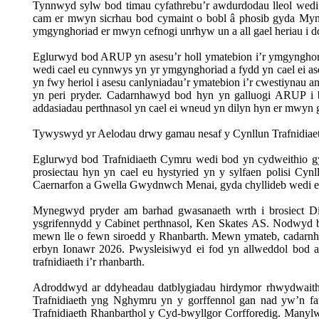
Tynnwyd
sylw
bod
timau
cyfathrebu’r
awdurdodau
lleol
wedi
cam er
mwyn
sicrhau
bod
cymaint
o
bobl
â
phosib
gyda
Myn
ymgynghoriad
er
mwyn
cefnogi
unrhyw
un
a
all
gael
heriau
i
d
Eglurwyd
bod ARUP
yn
asesu’r
holl
ymatebion
i’r
ymgynghor
wedi
cael
eu
cynnwys
yn
yr
ymgynghoriad
a
fydd
yn
cael
ei
as
yn
fwy
heriol
i
asesu
canlyniadau’r
ymatebion
i’r
cwestiynau
a
yn
peri
pryder
.
Cadarnhawyd
bod
hyn
yn
galluogi
ARUP
i
addasiadau
perthnasol
yn
cael
ei
wneud
yn
dilyn
hyn
er
mwyn
Tywyswyd
yr Aelodau
drwy
gamau
nesaf
y
Cynllun
Trafnidiae
Eglurwyd bod Trafnidiaeth Cymru wedi bod yn cydweithio gy
prosiectau hyn yn cael eu hystyried yn y sylfaen polisi Cy
Caernarfon a Gwella Gwydnwch Menai, gyda chyllideb wedi ei g
Mynegwyd pryder am barhad gwasanaeth wrth i brosiect Diw
ysgrifennydd y Cabinet perthnasol, Ken Skates AS. Nodwyd b
mewn lle o fewn siroedd y Rhanbarth. Mewn ymateb, cadarnhaw
erbyn Ionawr 2026. Pwysleisiwyd ei fod yn allweddol bod a
trafnidiaeth i’r rhanbarth.
Adroddwyd ar ddyheadau datblygiadau hirdymor rhwydwaith r
Trafnidiaeth yng Nghymru yn y gorffennol gan nad yw’n fa
Trafnidiaeth Rhanbarthol y Cyd-bwyllgor Corfforedig. Manylw