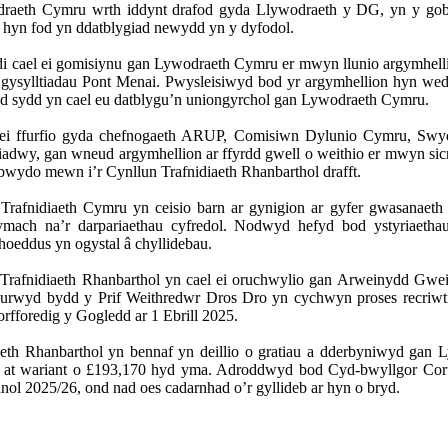
draeth Cymru wrth iddynt drafod gyda Llywodraeth y DG, yn y gobai
l hyn fod yn ddatblygiad newydd yn y dyfodol.
i
cael
ei
gomisiynu
gan
Lywodraeth
Cymru er
mwyn
llunio
argymhell
m
gysylltiadau
Pont Menai.
Pwysleisiwyd
bod yr
argymhellion
hyn
wed
ad
sydd
yn
cael
eu
datblygu’n
uniongyrchol
gan
Lywodraeth
Cymru.
ei
ffurfio
gyda
chefnogaeth
ARUP,
Comisiwn
Dylunio
Cymru,
Swy
iadwy
,
gan
wneud
argymhellion
ar
ffyrdd
gwell
o
weithio
er
mwyn
si
bwydo
mewn
i’r
Cynllun
Trafnidiaeth
Rhanbarthol
drafft
.
Trafnidiaeth
Cymru
yn
ceisio
barn ar
gynigion
ar
gyfer
gwasanaeth
ymach
na’r
darpariaethau
cyfredol
.
Nodwyd
hefyd
bod
ystyriaetha
hoeddus
yn
ogystal
â
chyllidebau
.
Trafnidiaeth
Rhanbarthol
yn
cael
ei
oruchwylio
gan
Arweinydd
Gwei
lurwyd
bydd
y
Prif
Weithredwr
Dros
Dro
yn
cychwyn
proses
recriwt
rfforedig
y Gogledd ar 1
Ebrill
2025.
aeth
Rhanbarthol
yn
bennaf
yn
deillio
o
gratiau
a
dderbyniwyd
gan
L
at
wariant
o £193,170
hyd
yma
.
Adroddwyd
bod
Cyd-bwyllgor
Cor
nnol
2025/26,
ond
nad
oes
cadarnhad
o’r
gyllideb
ar
hyn
o
bryd
.