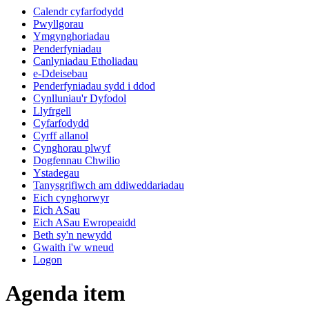
Calendr cyfarfodydd
Pwyllgorau
Ymgynghoriadau
Penderfyniadau
Canlyniadau Etholiadau
e-Ddeisebau
Penderfyniadau sydd i ddod
Cynlluniau'r Dyfodol
Llyfrgell
Cyfarfodydd
Cyrff allanol
Cynghorau plwyf
Dogfennau Chwilio
Ystadegau
Tanysgrifiwch am ddiweddariadau
Eich cynghorwyr
Eich ASau
Eich ASau Ewropeaidd
Beth sy'n newydd
Gwaith i'w wneud
Logon
Agenda item