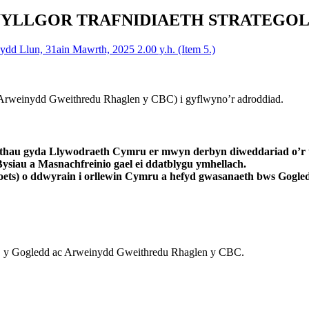
WYLLGOR TRAFNIDIAETH STRATEGO
ydd Llun, 31ain Mawrth, 2025 2.00 y.h. (Item 5.)
Arweinydd Gweithredu Rhaglen y CBC) i gyflwyno’r adroddiad.
thau gyda Llywodraeth Cymru er mwyn derbyn diweddariad o’r tre
siau a Masnachfreinio gael ei ddatblygu ymhellach.
coets) o ddwyrain i orllewin Cymru a hefyd gwasanaeth bws Gogle
C y Gogledd ac Arweinydd Gweithredu Rhaglen y CBC.