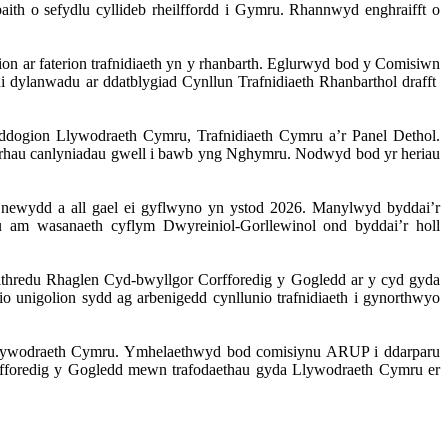
th o sefydlu cyllideb rheilffordd i Gymru. Rhannwyd enghraifft o
ion
ar
faterion
trafnidiaeth
yn
y
rhanbarth
.
Eglurwyd
bod y
Comisiwn
i
dylanwadu
ar
ddatblygiad
Cynllun
Trafnidiaeth
Rhanbarthol
drafft
ddogion
Llywodraeth
Cymru,
Trafnidiaeth
Cymru
a’r
Panel
Dethol
.
crhau
canlyniadau
gwell
i
bawb
yng
Nghymru
.
Nodwyd
bod yr
heriau
newydd
a
all
gael
ei
gyflwyno
yn
ystod
2026.
Manylwyd
byddai’r
u
am
wasanaeth
cyflym
Dwyreiniol-Gorllewinol
ond
byddai’r
holl
thredu
Rhaglen
Cyd-bwyllgor
Corfforedig
y Gogledd ar y
cyd
gyda
io
unigolion
sydd
ag
arbenigedd
cynllunio
trafnidiaeth
i
gynorthwyo
ywodraeth
Cymru.
Ymhelaethwyd
bod
comisiynu
ARUP
i
ddarparu
fforedig
y Gogledd
mewn
trafodaethau
gyda
Llywodraeth
Cymru er