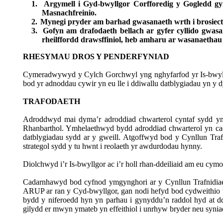
1.
Argymell i Gyd-bwyllgor Corfforedig y Gogledd gy
Masnachfreinio.
2.
Mynegi pryder am barhad gwasanaeth wrth i brosiect 
3.
Gofyn am drafodaeth bellach ar gyfer cyllido gwa
rheilffordd drawsffiniol, heb amharu ar wasanaethau l
RHESYMAU DROS Y PENDERFYNIAD
Cymeradwywyd y Cylch Gorchwyl yng nghyfarfod yr Is-bwyllgor
bod yr adnoddau cywir yn eu lle i ddiwallu datblygiadau yn y d
TRAFODAETH
Adroddwyd
mai
dyma’r
adroddiad
chwarterol
cyntaf
sydd
y
Rhanbarthol
.
Ymhelaethwyd
bydd
adroddiad
chwarterol
yn
ca
datblygiadau
sydd
ar y
gweill
.
Atgoffwyd
bod y
Cynllun
Traf
strategol
sydd
y
tu
hwnt
i
reolaeth
yr
awdurdodau
hynny
.
Diolchwyd
i’r
Is-
bwyllgor
ac
i’r
holl
rhan-ddeiliaid
am
eu
cymo
Cadarnhawyd
bod
cyfnod
ymgynghori
ar y
Cynllun
Trafnidia
ARUP ar ran y
Cyd-bwyllgor
,
gan
nodi
hefyd
bod
cydweithio
bydd
y
niferoedd
hyn
yn
parhau
i
gynyddu’n
raddol
hyd
at
d
gilydd
er
mwyn
ymateb
yn
effeithiol
i
unrhyw
bryder
neu
synia