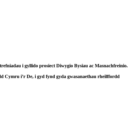
L
fniadau i gyllido prosiect Diwygio Bysiau ac Masnachfreinio.
dd Cymru i’r De, i gyd fynd gyda gwasanaethau rheilffordd