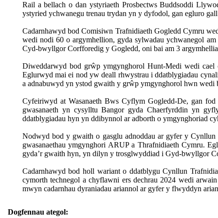
Rail a bellach o dan ystyriaeth Prosbectws Buddsoddi Llywo
ystyried ychwanegu trenau trydan yn y dyfodol, gan egluro gal
Cadarnhawyd
bod
Comisiwn
Trafnidiaeth
Gogledd Cymru
wed
wedi
nodi 60 o
argymhellion
,
gyda
sylwadau
ychwanegol
a
Cyd
-bwyllgor
Corfforedig
y Gogledd, oni bai am 3
argymhelli
Diweddarwyd
bod
grŵp
ymgynghorol
Hunt-Medi
wedi
cael
Eglurwyd
mai
ei
nod
yw
deall
rhwystrau
i
ddatblygiadau
cynal
a
adnabuwyd
yn
ystod
gwaith
y
grŵp
ymgynghorol
hwn
wedi
Cyfeiriwyd
at
Wasanaeth
Bws
Cyflym
Gogledd-De,
gan
fod
gwasanaeth
yn
cysylltu
Bangor
gyda
Chaerfyrddin
yn
gyfl
ddatblygiadau
hyn
yn
ddibynnol
ar
adborth
o
ymgynghoriad
cy
Nodwyd
bod y
gwaith
o
gasglu
adnoddau
ar
gyfer
y
Cynllun
gwasanaethau
ymgynghori
ARUP a
Thrafnidiaeth
Cymru.
Eg
gyda’r
gwaith
hyn
,
yn
dilyn
y
trosglwyddiad
i
Gyd-bwyllgor
Co
Cadarnhawyd
bod
holl
wariant
o
ddatblygu
Cynllun
Trafnidi
cymorth
technegol
a
chyflawni
ers
dechrau
2024
wedi
arwain
mwyn
cadarnhau
dyraniadau
ariannol
ar
gyfer
y
flwyddyn
aria
Dogfennau ategol: