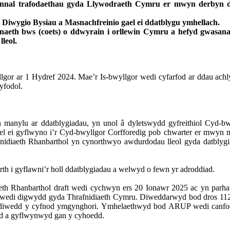
nnal trafodaethau gyda Llywodraeth Cymru er mwyn derbyn diwe
Diwygio Bysiau a Masnachfreinio gael ei ddatblygu ymhellach.
sanaeth bws (coets) o ddwyrain i orllewin Cymru a hefyd gwasa
leol.
 ar 1 Hydref 2024. Mae’r Is-bwyllgor wedi cyfarfod ar ddau achlysu
yfodol.
n
manylu
ar
ddatblygiadau
,
yn
unol
â
dyletswydd
gyfreithiol
Cyd-bw
el
ei
gyflwyno
i’r
Cyd-bwyllgor
Corfforedig
pob
chwarter
er
mwyn
nidiaeth
Rhanbarthol
yn
cynorthwyo
awdurdodau
lleol
gyda
datblyg
rth
i
gyflawni’r
holl
ddatblygiadau
a
welwyd
o
fewn
yr
adroddiad
.
eth
Rhanbarthol
draft
wedi
cychwyn
ers
20
Ionawr
2025 ac
yn
parha
wedi
digwydd
gyda
Thrafnidiaeth
Cymru.
Diweddarwyd
bod
dros
11
diwedd
y
cyfnod
ymgynghori
.
Ymhelaethwyd
bod ARUP
wedi
canf
d
a
gyflwynwyd
gan
y
cyhoedd
.