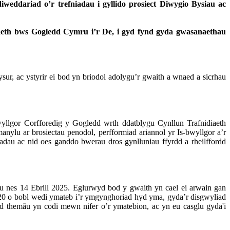
ddariad o’r trefniadau i gyllido prosiect Diwygio Bysiau ac
naeth bws Gogledd Cymru i’r De, i gyd fynd gyda gwasanaethau
r, ac ystyrir ei bod yn briodol adolygu’r gwaith a wnaed a sicrhau
yllgor
Corfforedig
y Gogledd
wrth
ddatblygu
Cynllun
Trafnidiaeth
manylu
ar
brosiectau
penodol
,
perfformiad
ariannol
yr Is-
bwyllgor
a’r
iadau
ac
nid
oes
ganddo
bwerau
dros
gynlluniau
ffyrdd
a
rheilffordd
u
nes
14
Ebrill
2025.
Eglurwyd
bod y
gwaith
yn
cael
ei
arwain
gan
20 o
bobl
wedi
ymateb
i’r
ymgynghoriad
hyd
yma
,
gyda’r
disgwyliad
od
themâu
yn
codi
mewn
nifer
o’r
ymatebion
, ac
yn
eu
casglu
gyda'i