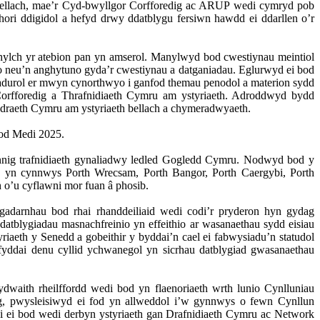
llach
,
mae’r
Cyd-bwyllgor
Corfforedig
ac ARUP
wedi
cymryd
pob
hori
ddigidol
a
hefyd
drwy
ddatblygu
fersiwn
hawdd
ei
ddarllen
o’r
hylch
yr
atebion
pan
yn
amserol
.
Manylwyd
bod
cwestiynau
meintiol
o
neu’n
anghytuno
gyda’r
cwestiynau
a
datganiadau
.
Eglurwyd
ei
bod
adurol
er
mwyn
cynorthwyo
i
ganfod
themau
penodol
a
materion
sydd
orfforedig
a
Thrafnidiaeth
Cymru am
ystyriaeth
.
Adroddwyd
bydd
draeth
Cymru am
ystyriaeth
bellach
a
chymeradwyaeth
.
od
Medi 2025.
ynnig trafnidiaeth gynaliadwy ledled Gogledd Cymru. Nodwyd bod y
hyn yn cynnwys Porth Wrecsam, Porth Bangor, Porth Caergybi, Porth
 o’u cyflawni mor fuan â phosib.
adarnhau bod rhai rhanddeiliaid wedi codi’r pryderon hyn gydag
blygiadau masnachfreinio yn effeithio ar wasanaethau sydd eisiau
eth y Senedd a gobeithir y byddai’n cael ei fabwysiadu’n statudol
fyddai denu cyllid ychwanegol yn sicrhau datblygiad gwasanaethau
waith rheilffordd wedi bod yn flaenoriaeth wrth lunio Cynlluniau
g, pwysleisiwyd ei fod yn allweddol i’w gynnwys o fewn Cynllun
i ei bod wedi derbyn ystyriaeth gan Drafnidiaeth Cymru ac Network