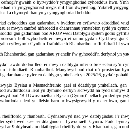
cefnogi’r
gwaith
o
hyrwyddo’r
ymgynghoriad
cyhoeddus
hwn
.
Ymhe
ediad
i’r
ymgynghoriad
megis
rhif
ffôn
dwyieithog
, Ystafell
ymgyng
deall
a
chymryd
rhan
yn
yr
ymgynghoriad
hebddo
.
iad
cyhoeddus
gan
gadarnhau
y
byddent
yn
cyflwyno
adroddiad
yng
esu
er
mwyn
canfod
niferoedd
a
chanrannau
ymatebion
sydd
yn
cytun
nsoddol
gan
gadarnhau
bod ARUP
wedi
Datblygu system
godio
gyfrifi
brosesu’r
holl
wybodaeth
er
mwyn
ei
rannu
gyda’r
Cyd-bwyllgor
C
gallu
cyflwyno’r
Cynllun
Trafnidiaeth
Rhanbarthol
ar
ffurf
draft
i
Lywo
th
Rhanbarthol
gan
gadarnhau
yr
anelir
i’w
gyhoeddi’n
derfynol
yn
yst
da’r awdurdodau lleol er mwyn datblygu nifer o brosiectau sy’n c
nllun Trafnidiaeth Rhanbarthol. Manylwyd bod rhai o’r prosiectau 
adarnhau ar gyfer eu datblygu ymhellach yn 2025/26, gyda’r gobaith
ygio Bysiau a Masnachfreinio gael ei ddatblygu ymhellach, gan g
od awdurdodau lleol yn dymuno derbyn sicrwydd na fydd unrhyw ddat
yd bod ‘Bil Gwasanaethau Bysiau (Cymru)’ bellach yn derbyn ystyria
wdurdodau lleol yn lleisio barn ar bwysigrwydd y mater hwn, gan 
heilffordd y rhanbarth. Cydnabuwyd nad yw datblygiadau i’r rhwyd
ter sydd wedi cael ei ddatganoli i Lywodraeth Cymru. Fodd bynna
yd ar 9 ddyhead am ddatblygiad rheilffyrdd yn y Rhanbarth, gan nod