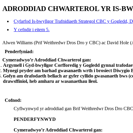
ADRODDIAD CHWARTEROL YR IS-B
Cyfarfod Is-bwyllgor Trafnidiaeth Strategol CBC y Gogledd, D
Y cefndir i eitem 5.
Alwen Williams (Prif Weithredwr Dros Dro y CBC) ac David Hole (
Penderfyniad:
Cymeradwyo’r Adroddiad Chwarterol gan:
Argymell i Gyd-bwyllgor Corfforedig y Gogledd gynnal trafodae
Mynegi pryder am barhad gwasanaeth wrth i brosiect Diwygio By
Gofyn am drafodaeth bellach ar gyfer cyllido gwasanaeth bws (
drawsffiniol, heb amharu ar wasanaethau lleol.
Cofnod:
Cyflwynwyd yr adroddiad gan Brif Weithredwr Dros Dro CB
PENDERFYNWYD
Cymeradwyo’r Adroddiad Chwarterol gan: