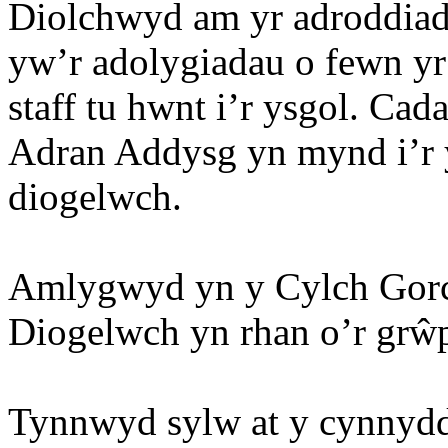
Diolchwyd am yr adroddia
yw’r adolygiadau o fewn yr
staff tu hwnt i’r ysgol. Ca
Adran Addysg yn mynd i’r 
diogelwch.
Amlygwyd yn y Cylch Gorch
Diogelwch yn rhan o’r grŵ
Tynnwyd sylw at y cynnydd 