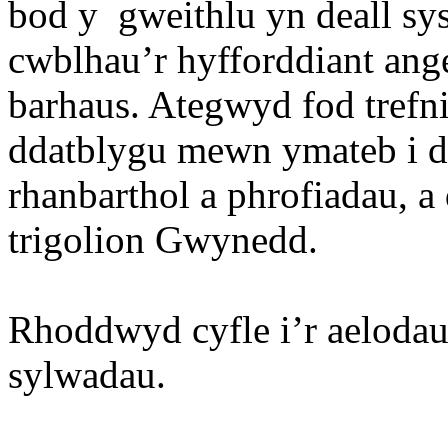
bod y gweithlu yn deall sy
cwblhau’r hyfforddiant ang
barhaus. Ategwyd fod trefn
ddatblygu mewn ymateb i dd
rhanbarthol a phrofiadau, 
trigolion Gwynedd.
Rhoddwyd cyfle i’r aelodau
sylwadau.