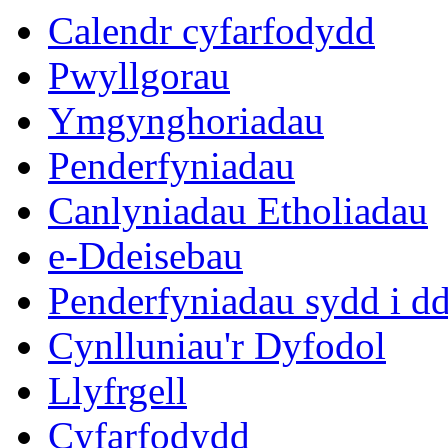
Calendr cyfarfodydd
Pwyllgorau
Ymgynghoriadau
Penderfyniadau
Canlyniadau Etholiadau
e-Ddeisebau
Penderfyniadau sydd i d
Cynlluniau'r Dyfodol
Llyfrgell
Cyfarfodydd