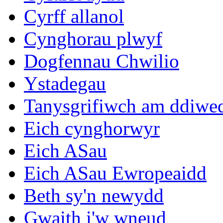
Cyrff allanol
Cynghorau plwyf
Dogfennau Chwilio
Ystadegau
Tanysgrifiwch am ddiwe
Eich cynghorwyr
Eich ASau
Eich ASau Ewropeaidd
Beth sy'n newydd
Gwaith i'w wneud