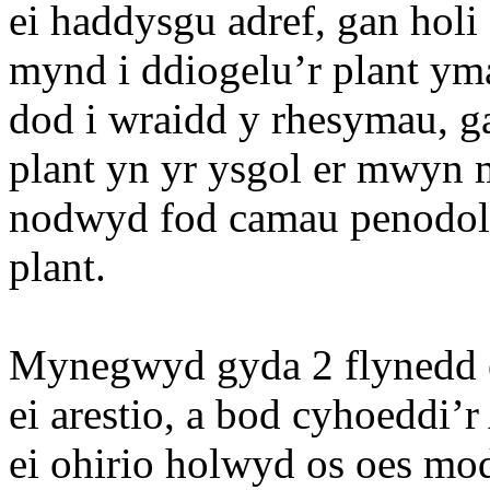
ei haddysgu adref, gan holi
mynd i ddiogelu’r plant ym
dod i wraidd y rhesymau, g
plant yn yr ysgol er mwyn 
nodwyd fod camau penodol 
plant.
Mynegwyd gyda 2 flynedd 
ei arestio, a bod cyhoeddi
ei ohirio holwyd os oes m