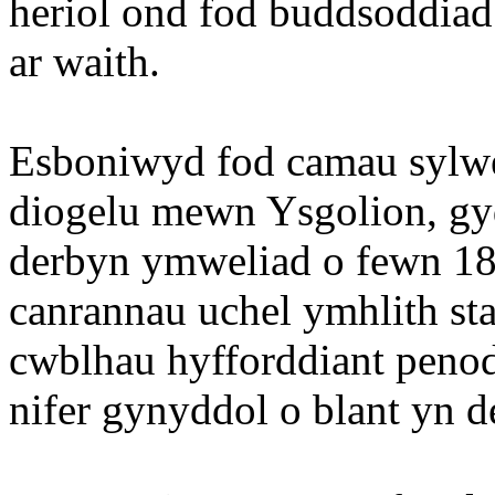
heriol ond fod buddsoddiad
ar waith.
Esboniwyd fod camau sylwe
diogelu mewn Ysgolion, gy
derbyn ymweliad o fewn 1
canrannau uchel ymhlith st
cwblhau hyfforddiant penod
nifer gynyddol o blant yn 