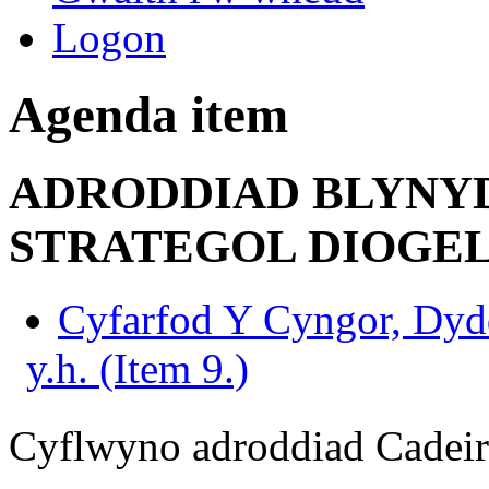
Logon
Agenda item
ADRODDIAD BLYNYD
STRATEGOL DIOGELU
Cyfarfod Y Cyngor, Dydd
y.h. (Item 9.)
Cyflwyno adroddiad Cadeiry