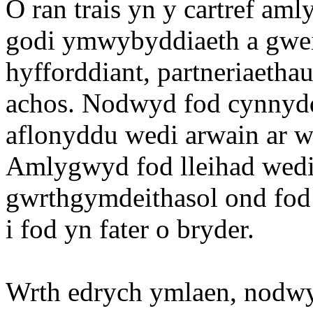
O ran trais yn y cartref a
godi ymwybyddiaeth a gwei
hyfforddiant, partneriaetha
achos. Nodwyd fod cynnydd
aflonyddu wedi arwain ar w
Amlygwyd fod lleihad wed
gwrthgymdeithasol ond fod 
i fod yn fater o bryder.
Wrth edrych ymlaen, nodwy