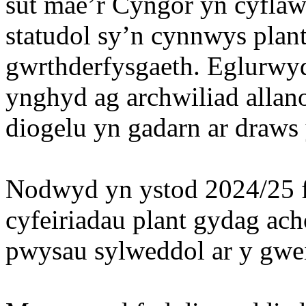
sut mae’r Cyngor yn cyflaw
statudol sy’n cynnwys plant,
gwrthderfysgaeth. Eglurwy
ynghyd ag archwiliad allano
diogelu yn gadarn ar draws
Nodwyd yn ystod 2024/25 
cyfeiriadau plant gydag ac
pwysau sylweddol ar y gwe