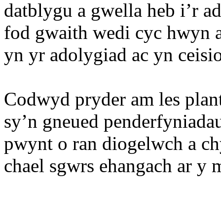
datblygu a gwella heb i’r 
fod gwaith wedi
cyc
hwyn
a
yn yr adolygiad ac yn ceisi
Codwyd pryder am les plan
sy’n gneued penderfyniada
pwynt o ran diogelwch a ch
chael sgwrs ehangach ar y