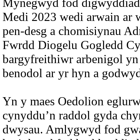
Mynegwyd fod digwyddiad 
Medi 2023 wedi arwain ar 
pen-desg a chomisiynau Ad
Fwrdd Diogelu Gogledd C
bargyfreithiwr arbenigol yn
benodol ar yr hyn a godwyd
Yn y maes Oedolion eglurwy
cynyddu’n raddol gyda chy
dwysau. Amlygwyd fod gw