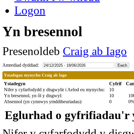
Logon
Yn bresennol
Presenoldeb
Craig ab Iago
Amrediad dyddiad:
Ystadegau mynychu Craig ab Iago
Ystadegyn
Cyfrif
Can
Nifer y cyfarfodydd y disgwylir i Aelod eu mynychu:
10
Yn bresennol, yn ôl y disgwyl:
10
10
Absennol (yn cynnwys ymddiheuriadau):
0
0
Eglurhad o gyfrifiadau'r
Nifer y cyfarfodydd y disg