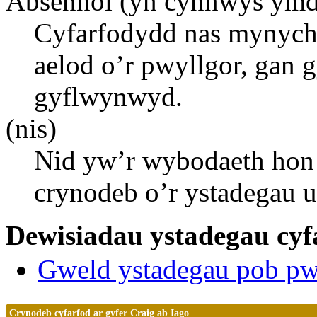
Absennol (yn cynnwys ymd
Cyfarfodydd nas mynych
aelod o’r pwyllgor, gan
gyflwynwyd.
(nis)
Nid yw’r wybodaeth hon 
crynodeb o’r ystadegau 
Dewisiadau ystadegau cyfa
Gweld ystadegau pob pw
Crynodeb cyfarfod ar gyfer Craig ab Iago