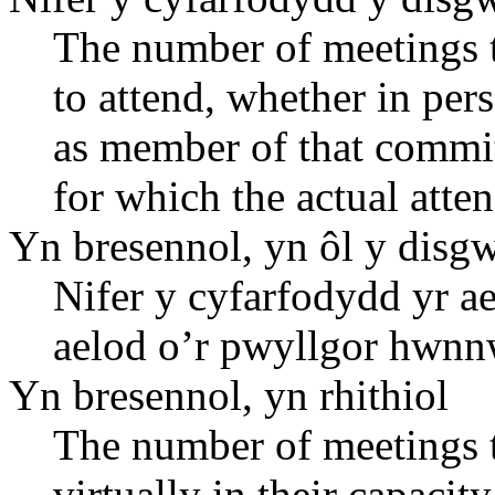
The number of meetings t
to attend, whether in pers
as member of that commit
for which the actual atte
Yn bresennol, yn ôl y disg
Nifer y cyfarfodydd yr a
aelod o’r pwyllgor hwnn
Yn bresennol, yn rhithiol
The number of meetings t
virtually in their capaci