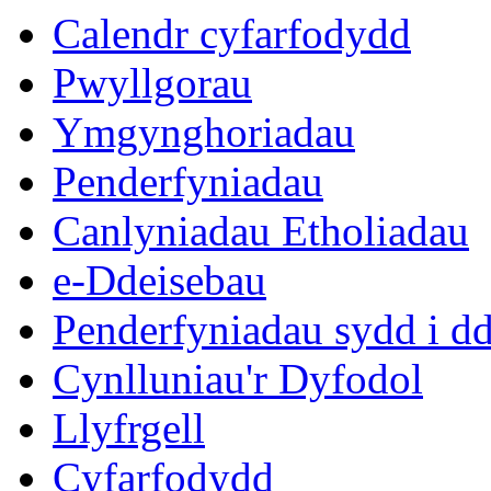
13:30
13:30
13:30
13:00
13:00
13:00
13:00
13:00
Calendr cyfarfodydd
Pwyllgorau
Ymgynghoriadau
Penderfyniadau
Canlyniadau Etholiadau
e-Ddeisebau
Penderfyniadau sydd i d
Cynlluniau'r Dyfodol
Llyfrgell
Cyfarfodydd