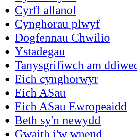
Cyrff allanol
Cynghorau plwyf
Dogfennau Chwilio
Ystadegau
Tanysgrifiwch am ddiwe
Eich cynghorwyr
Eich ASau
Eich ASau Ewropeaidd
Beth sy'n newydd
Gwaith i'w wneud