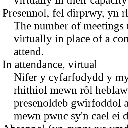
Presennol, fel dirprwy, yn r
The number of meetings t
virtually in place of a 
attend.
In attendance, virtual
Nifer y cyfarfodydd y 
rhithiol mewn rôl heblaw 
presenoldeb gwirfoddol a
mewn pwnc sy'n cael ei d