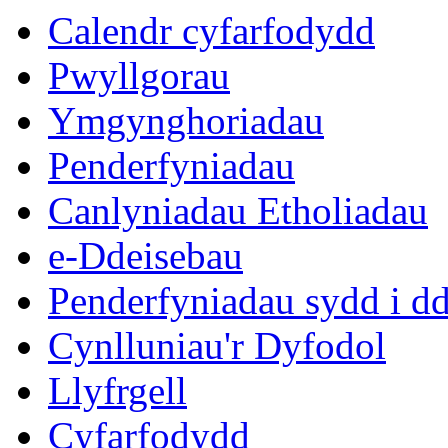
Calendr cyfarfodydd
Pwyllgorau
Ymgynghoriadau
Penderfyniadau
Canlyniadau Etholiadau
e-Ddeisebau
Penderfyniadau sydd i d
Cynlluniau'r Dyfodol
Llyfrgell
Cyfarfodydd