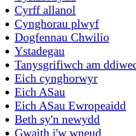
Cyrff allanol
Cynghorau plwyf
Dogfennau Chwilio
Ystadegau
Tanysgrifiwch am ddiwe
Eich cynghorwyr
Eich ASau
Eich ASau Ewropeaidd
Beth sy'n newydd
Gwaith i'w wneud