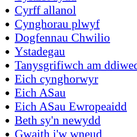
Cyrff allanol
Cynghorau plwyf
Dogfennau Chwilio
Ystadegau
Tanysgrifiwch am ddiwe
Eich cynghorwyr
Eich ASau
Eich ASau Ewropeaidd
Beth sy'n newydd
Gwaith i'w wneud