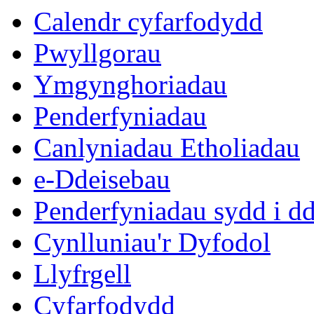
Calendr cyfarfodydd
Pwyllgorau
Ymgynghoriadau
Penderfyniadau
Canlyniadau Etholiadau
e-Ddeisebau
Penderfyniadau sydd i d
Cynlluniau'r Dyfodol
Llyfrgell
Cyfarfodydd