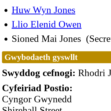
Huw Wyn Jones
Llio Elenid Owen
Sioned Mai Jones (Secre
Gwybodaeth gyswllt
Swyddog cefnogi:
Rhodri 
Cyfeiriad Postio:
Cyngor Gwynedd
Shirehall Street