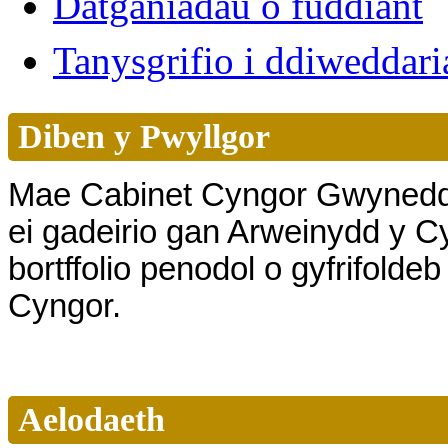
Datganiadau o fuddiant
Tanysgrifio i ddiwedda
Diben y Pwyllgor
Mae Cabinet Cyngor Gwynedd 
ei gadeirio gan Arweinydd y C
bortffolio penodol o gyfrifol
Cyngor.
Aelodaeth