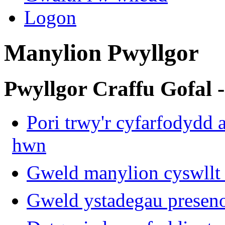
Logon
Manylion Pwyllgor
Pwyllgor Craffu Gofal -
Pori trwy'r cyfarfodydd a
hwn
Gweld manylion cyswllt 
Gweld ystadegau presen