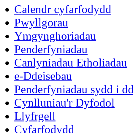
Calendr cyfarfodydd
Pwyllgorau
Ymgynghoriadau
Penderfyniadau
Canlyniadau Etholiadau
e-Ddeisebau
Penderfyniadau sydd i d
Cynlluniau'r Dyfodol
Llyfrgell
Cyfarfodydd