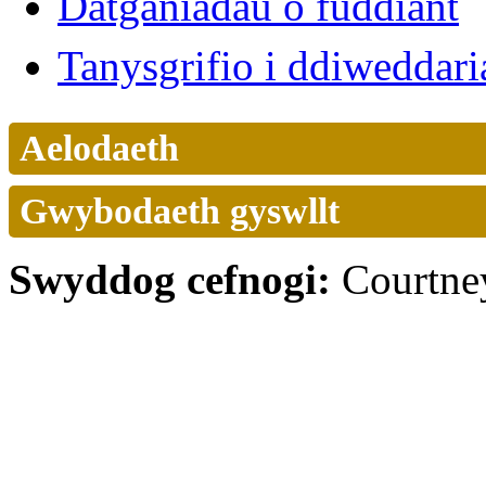
Datganiadau o fuddiant
Tanysgrifio i ddiwedda
Aelodaeth
Gwybodaeth gyswllt
Swyddog cefnogi:
Courtne