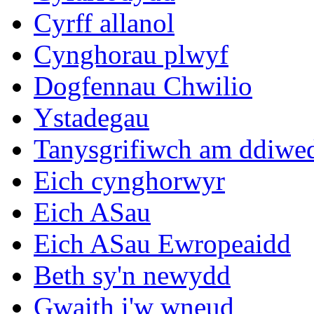
Cyrff allanol
Cynghorau plwyf
Dogfennau Chwilio
Ystadegau
Tanysgrifiwch am ddiwe
Eich cynghorwyr
Eich ASau
Eich ASau Ewropeaidd
Beth sy'n newydd
Gwaith i'w wneud