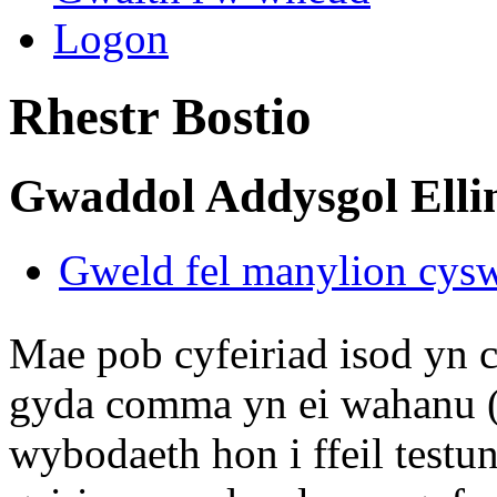
Logon
Rhestr Bostio
Gwaddol Addysgol Ell
Gweld fel manylion cysw
Mae pob cyfeiriad isod yn ca
gyda comma yn ei wahanu (
wybodaeth hon i ffeil testu