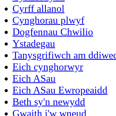
Cyrff allanol
Cynghorau plwyf
Dogfennau Chwilio
Ystadegau
Tanysgrifiwch am ddiwe
Eich cynghorwyr
Eich ASau
Eich ASau Ewropeaidd
Beth sy'n newydd
Gwaith i'w wneud