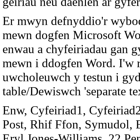
geiriau neu daenlen ar gyfe
Er mwyn defnyddio'r wybo
mewn dogfen Microsoft Wor
enwau a chyfeiriadau gan g
mewn i ddogfen Word. I'w r
uwcholeuwch y testun i gyd
table/Dewiswch 'separate t
Enw, Cyfeiriad1, Cyfeiriad2
Post, Rhif Ffon, Symudol, 
Eryl Jones-Williams, 22 Pe