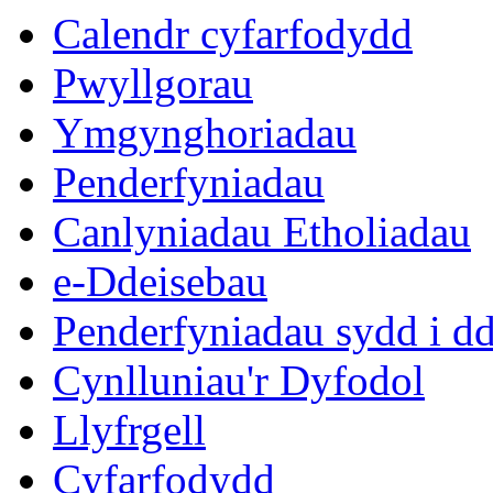
Calendr cyfarfodydd
Pwyllgorau
Ymgynghoriadau
Penderfyniadau
Canlyniadau Etholiadau
e-Ddeisebau
Penderfyniadau sydd i d
Cynlluniau'r Dyfodol
Llyfrgell
Cyfarfodydd