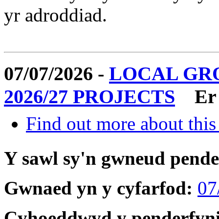
yr adroddiad.
07/07/2026 -
LOCAL GR
2026/27 PROJECTS
Er
Find out more about this
Y sawl sy'n gwneud pend
Gwnaed yn y cyfarfod:
07
Cyhoeddwyd y penderfyn