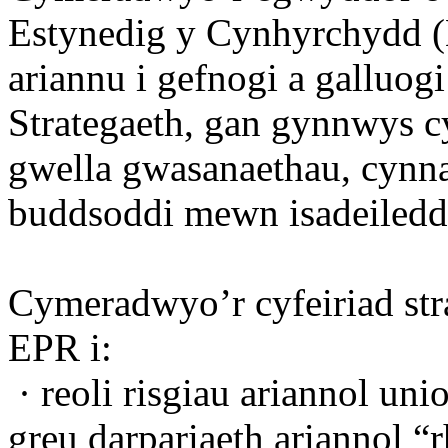
Estynedig y Cynhyrchydd (E
ariannu i gefnogi a galluog
Strategaeth, gan gynnwys c
gwella gwasanaethau, cynna
buddsoddi mewn isadeiledd
Cymeradwyo’r cyfeiriad stra
EPR i:
·
reoli risgiau ariannol un
greu darpariaeth ariannol “