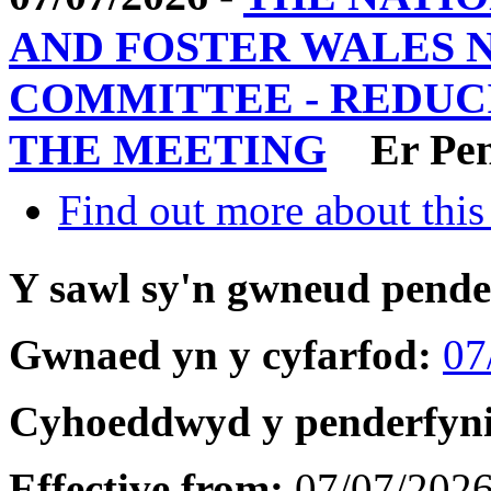
AND FOSTER WALES 
COMMITTEE - REDUC
THE MEETING
Er Pe
Find out more about this
Y sawl sy'n gwneud pend
Gwnaed yn y cyfarfod:
07
Cyhoeddwyd y penderfyn
Effective from:
07/07/202