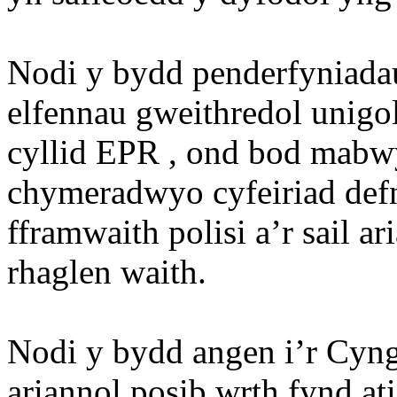
Nodi y bydd penderfyniadau
elfennau gweithredol unigol
cyllid EPR , ond bod mabwy
chymeradwyo cyfeiriad def
fframwaith polisi a’r sail 
rhaglen waith.
Nodi y bydd angen i’r Cyng
ariannol posib wrth fynd at