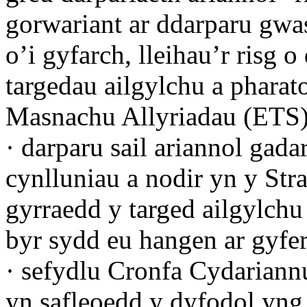
gorwariant ar ddarparu gwa
o’i gyfarch, lleihau’r risg
targedau ailgylchu a pharato
Masnachu Allyriadau (ETS)
·
darparu sail ariannol gada
cynlluniau a nodir yn y St
gyrraedd y targed ailgylch
byr sydd eu hangen ar gyfe
·
sefydlu Cronfa Cydariannu
yn safleoedd y dyfodol yng