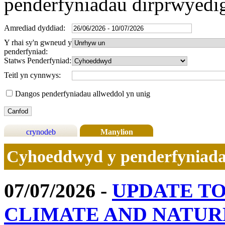
penderfyniadau dirprwyedi
Amrediad dyddiad:
Y rhai sy'n gwneud y
penderfyniad:
Statws Penderfyniad:
Teitl yn cynnwys:
Dangos penderfyniadau allweddol yn unig
crynodeb
Manylion
Cyhoeddwyd y penderfyniad
07/07/2026 -
UPDATE T
CLIMATE AND NATU