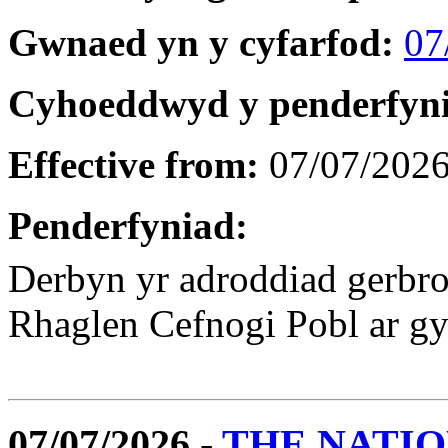
Gwnaed yn y cyfarfod:
07
Cyhoeddwyd y penderfyn
Effective from:
07/07/202
Penderfyniad:
Derbyn yr adroddiad gerbro
Rhaglen Cefnogi Pobl ar gy
07/07/2026 -
THE NATIO