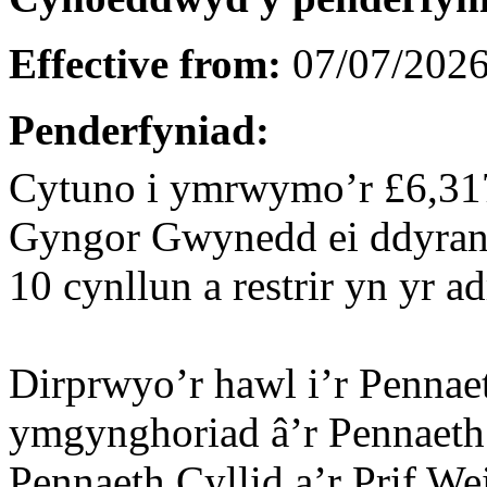
Effective from:
07/07/202
Penderfyniad:
Cytuno i ymrwymo’r £6,317
Gyngor Gwynedd ei ddyrannu
10 cynllun a restrir yn yr a
Dirprwyo’r hawl i’r Penn
ymgynghoriad â’r Pennaeth
Pennaeth Cyllid a’r Prif We