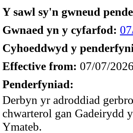
Y sawl sy'n gwneud pend
Gwnaed yn y cyfarfod:
07
Cyhoeddwyd y penderfyn
Effective from:
07/07/202
Penderfyniad:
Derbyn yr adroddiad gerbr
chwarterol gan Gadeirydd 
Ymateb.