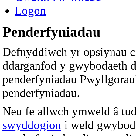
Logon
Penderfyniadau
Defnyddiwch yr opsiynau ch
ddarganfod y gwybodaeth d
penderfyniadau Pwyllgorau
penderfyniadau.
Neu fe allwch ymweld â tu
swyddogion
i weld gwybod