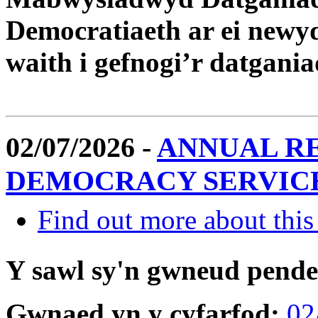
Democratiaeth ar ei newy
waith i gefnogi’r datgania
02/07/2026 -
ANNUAL RE
DEMOCRACY SERVICES
Find out more about this
Y sawl sy'n gwneud pend
Gwnaed yn y cyfarfod:
02