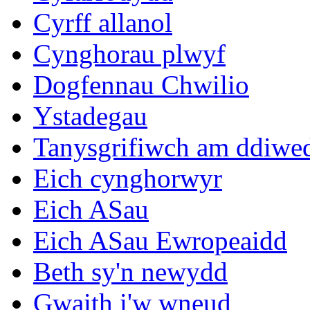
Cyrff allanol
Cynghorau plwyf
Dogfennau Chwilio
Ystadegau
Tanysgrifiwch am ddiwe
Eich cynghorwyr
Eich ASau
Eich ASau Ewropeaidd
Beth sy'n newydd
Gwaith i'w wneud