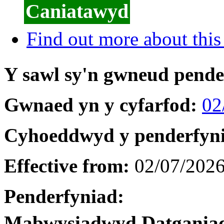
Caniatawyd
Find out more about this
Y sawl sy'n gwneud pend
Gwnaed yn y cyfarfod:
02
Cyhoeddwyd y penderfyn
Effective from:
02/07/202
Penderfyniad:
Mabwysiadwyd Datgania