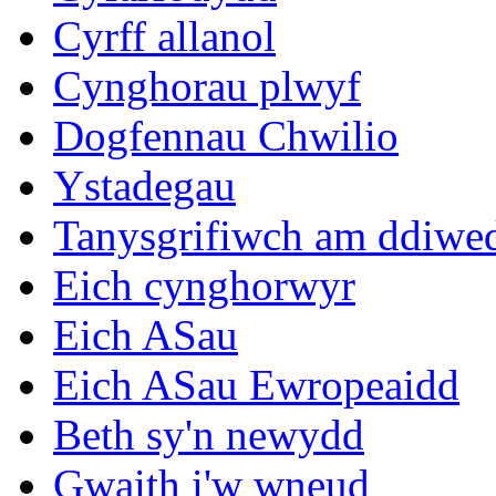
Cyrff allanol
Cynghorau plwyf
Dogfennau Chwilio
Ystadegau
Tanysgrifiwch am ddiwe
Eich cynghorwyr
Eich ASau
Eich ASau Ewropeaidd
Beth sy'n newydd
Gwaith i'w wneud