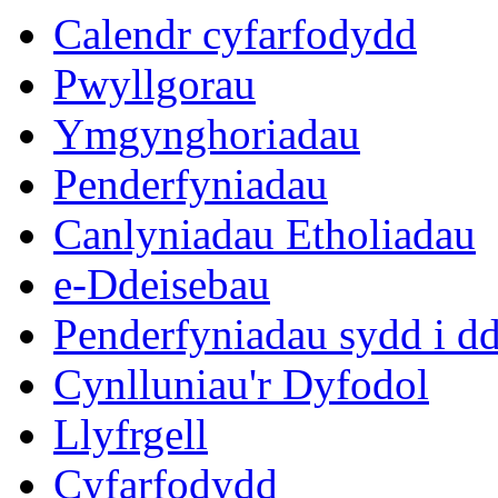
Calendr cyfarfodydd
Pwyllgorau
Ymgynghoriadau
Penderfyniadau
Canlyniadau Etholiadau
e-Ddeisebau
Penderfyniadau sydd i d
Cynlluniau'r Dyfodol
Llyfrgell
Cyfarfodydd