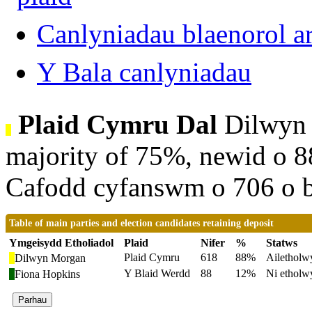
Canlyniadau blaenorol ar
Y Bala canlyniadau
Plaid Cymru Dal
Dilwyn 
majority of 75%, newid o 88
Cafodd cyfanswm o 706 o bl
Table of main parties and election candidates retaining deposit
Ymgeisydd Etholiadol
Plaid
Nifer
%
Statws
Plaid Cymru
618
88%
Ailetholw
Dilwyn Morgan
Y Blaid Werdd
88
12%
Ni etholw
Fiona Hopkins