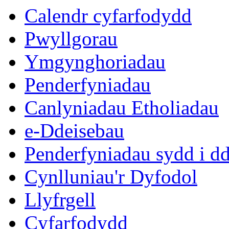
Calendr cyfarfodydd
Pwyllgorau
Ymgynghoriadau
Penderfyniadau
Canlyniadau Etholiadau
e-Ddeisebau
Penderfyniadau sydd i d
Cynlluniau'r Dyfodol
Llyfrgell
Cyfarfodydd