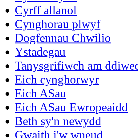
Cyrff allanol
Cynghorau plwyf
Dogfennau Chwilio
Ystadegau
Tanysgrifiwch am ddiwe
Eich cynghorwyr
Eich ASau
Eich ASau Ewropeaidd
Beth sy'n newydd
Gwaith i'w wneud