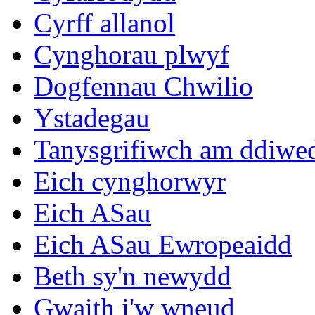
Cyrff allanol
Cynghorau plwyf
Dogfennau Chwilio
Ystadegau
Tanysgrifiwch am ddiwe
Eich cynghorwyr
Eich ASau
Eich ASau Ewropeaidd
Beth sy'n newydd
Gwaith i'w wneud