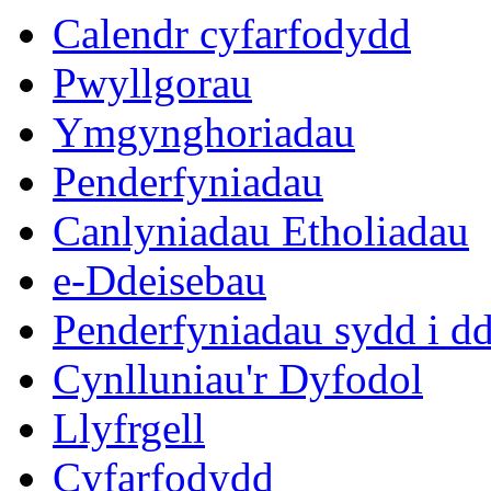
Calendr cyfarfodydd
Pwyllgorau
Ymgynghoriadau
Penderfyniadau
Canlyniadau Etholiadau
e-Ddeisebau
Penderfyniadau sydd i d
Cynlluniau'r Dyfodol
Llyfrgell
Cyfarfodydd