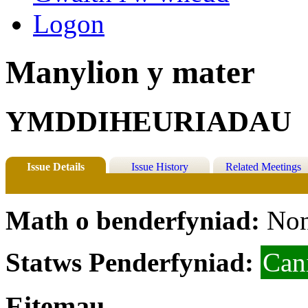
Logon
Manylion y mater
YMDDIHEURIADAU
Issue Details
Issue History
Related Meetings
Math o benderfyniad:
Non
Statws Penderfyniad:
Can
Eitemau