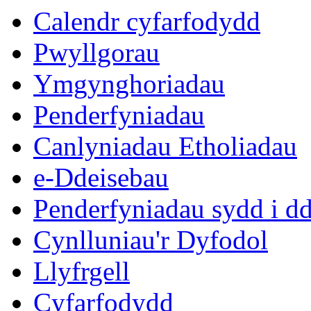
Calendr cyfarfodydd
Pwyllgorau
Ymgynghoriadau
Penderfyniadau
Canlyniadau Etholiadau
e-Ddeisebau
Penderfyniadau sydd i d
Cynlluniau'r Dyfodol
Llyfrgell
Cyfarfodydd