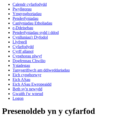
Calendr cyfarfodydd
Pwyllgorau
Ymgynghoriadau
Penderfyniadau
Canlyniadau Etholiadau
e-Ddeisebau
Penderfyniadau sydd i ddod
Cynlluniau'r Dyfodol
Llyfrgell
Cyfarfodydd
Cyrff allanol
Cynghorau plwyf
Dogfennau Chwilio
Ystadegau
Tanysgrifiwch am ddiweddariadau
Eich cynghorwyr
Eich ASau
Eich ASau Ewropeaidd
Beth sy'n newydd
Gwaith i'w wneud
Logon
Presenoldeb yn y cyfarfod