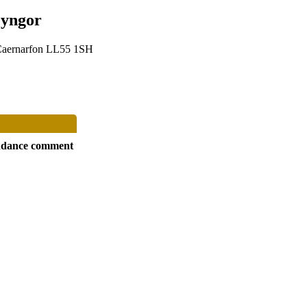
Cyngor
Caernarfon LL55 1SH
ndance comment