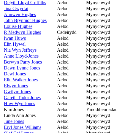
Delyth Lloyd Griffiths
Aelod
Mynychwyd
Jina Gwyrfai
Aelod
Mynychwyd
Annwen Hughes
Aelod
Mynychwyd
John Brynmor Hughes
Aelod
Mynychwyd
Louise Hughes
Aelod
Mynychwyd
R Medwyn Hughes
Cadeirydd
Mynychwyd
Iwan Huws
Aelod
Mynychwyd
Elin Hywel
Aelod
Mynychwyd
Nia Wyn Jeffreys
Aelod
Mynychwyd
Anne Lloyd-Jones
Aelod
Mynychwyd
Berwyn Parry Jones
Aelod
Mynychwyd
Dawn Lynne Jones
Aelod
Mynychwyd
Dewi Jones
Aelod
Mynychwyd
Elin Walker Jones
Aelod
Mynychwyd
Elwyn Jones
Aelod
Mynychwyd
Gwilym Jones
Aelod
Mynychwyd
Gareth Tudor Jones
Aelod
Mynychwyd
Huw Wyn Jones
Aelod
Mynychwyd
Kim Jones
Aelod
Ymddiheuriadau
Linda Ann Jones
Aelod
Mynychwyd
June Jones
Aelod
Mynychwyd
Eryl Jones-Williams
Aelod
Mynychwyd