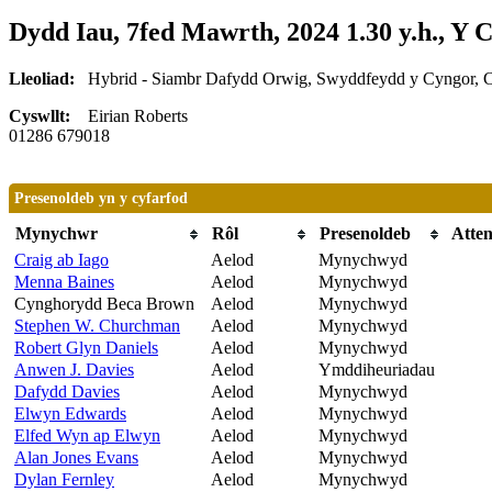
Dydd Iau, 7fed Mawrth, 2024 1.30 y.h., Y 
Lleoliad:
Hybrid - Siambr Dafydd Orwig, Swyddfeydd y Cyngor, 
Cyswllt:
Eirian Roberts
01286 679018
Presenoldeb yn y cyfarfod
Mynychwr
Rôl
Presenoldeb
Atte
Craig ab Iago
Aelod
Mynychwyd
Menna Baines
Aelod
Mynychwyd
Cynghorydd Beca Brown
Aelod
Mynychwyd
Stephen W. Churchman
Aelod
Mynychwyd
Robert Glyn Daniels
Aelod
Mynychwyd
Anwen J. Davies
Aelod
Ymddiheuriadau
Dafydd Davies
Aelod
Mynychwyd
Elwyn Edwards
Aelod
Mynychwyd
Elfed Wyn ap Elwyn
Aelod
Mynychwyd
Alan Jones Evans
Aelod
Mynychwyd
Dylan Fernley
Aelod
Mynychwyd