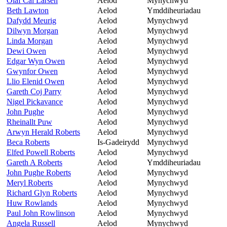
Olaf Cai Larsen
Aelod
Mynychwyd
Beth Lawton
Aelod
Ymddiheuriadau
Dafydd Meurig
Aelod
Mynychwyd
Dilwyn Morgan
Aelod
Mynychwyd
Linda Morgan
Aelod
Mynychwyd
Dewi Owen
Aelod
Mynychwyd
Edgar Wyn Owen
Aelod
Mynychwyd
Gwynfor Owen
Aelod
Mynychwyd
Llio Elenid Owen
Aelod
Mynychwyd
Gareth Coj Parry
Aelod
Mynychwyd
Nigel Pickavance
Aelod
Mynychwyd
John Pughe
Aelod
Mynychwyd
Rheinallt Puw
Aelod
Mynychwyd
Arwyn Herald Roberts
Aelod
Mynychwyd
Beca Roberts
Is-Gadeirydd
Mynychwyd
Elfed Powell Roberts
Aelod
Mynychwyd
Gareth A Roberts
Aelod
Ymddiheuriadau
John Pughe Roberts
Aelod
Mynychwyd
Meryl Roberts
Aelod
Mynychwyd
Richard Glyn Roberts
Aelod
Mynychwyd
Huw Rowlands
Aelod
Mynychwyd
Paul John Rowlinson
Aelod
Mynychwyd
Angela Russell
Aelod
Mynychwyd