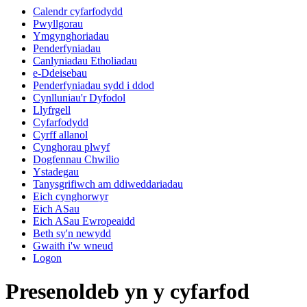
Calendr cyfarfodydd
Pwyllgorau
Ymgynghoriadau
Penderfyniadau
Canlyniadau Etholiadau
e-Ddeisebau
Penderfyniadau sydd i ddod
Cynlluniau'r Dyfodol
Llyfrgell
Cyfarfodydd
Cyrff allanol
Cynghorau plwyf
Dogfennau Chwilio
Ystadegau
Tanysgrifiwch am ddiweddariadau
Eich cynghorwyr
Eich ASau
Eich ASau Ewropeaidd
Beth sy'n newydd
Gwaith i'w wneud
Logon
Presenoldeb yn y cyfarfod