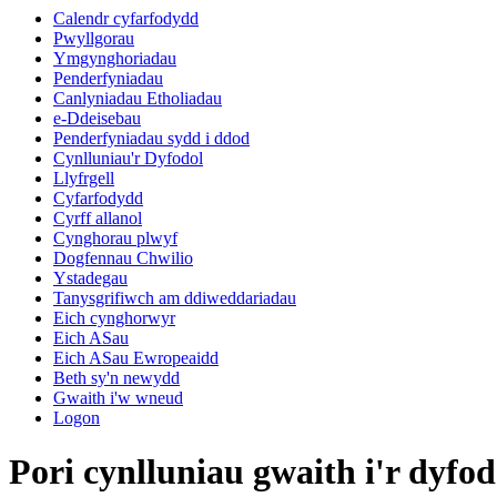
Calendr cyfarfodydd
Pwyllgorau
Ymgynghoriadau
Penderfyniadau
Canlyniadau Etholiadau
e-Ddeisebau
Penderfyniadau sydd i ddod
Cynlluniau'r Dyfodol
Llyfrgell
Cyfarfodydd
Cyrff allanol
Cynghorau plwyf
Dogfennau Chwilio
Ystadegau
Tanysgrifiwch am ddiweddariadau
Eich cynghorwyr
Eich ASau
Eich ASau Ewropeaidd
Beth sy'n newydd
Gwaith i'w wneud
Logon
Pori cynlluniau gwaith i'r dyfod