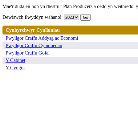
Mae'r dudalen hon yn rhestru'r Plan Producers a oedd yn weithredol 
Dewiswch flwyddyn wahanol:
Cynhyrchwyr Cynlluniau
Pwyllgor Craffu Addysg ac Economi
Pwyllgor Craffu Cymunedau
Pwyllgor Craffu Gofal
Y Cabinet
Y Cyngor