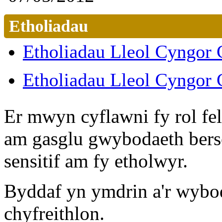
Etholiadau
Etholiadau Lleol Cyngor
Etholiadau Lleol Cyngor
Er mwyn cyflawni fy rol fel
am gasglu gwybodaeth bers
sensitif am fy etholwyr.
Byddaf yn ymdrin a'r wybo
chyfreithlon.