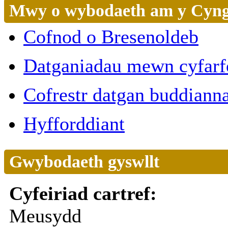
Mwy o wybodaeth am y Cyn
Cofnod o Bresenoldeb
Datganiadau mewn cyfar
Cofrestr datgan buddiann
Hyfforddiant
Gwybodaeth gyswllt
Cyfeiriad cartref:
Meusydd