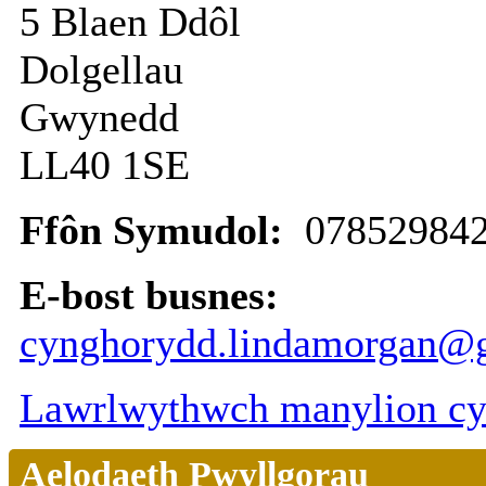
5 Blaen Ddôl
Dolgellau
Gwynedd
LL40 1SE
Ffôn Symudol:
07852984
E-bost busnes:
cynghorydd.lindamorgan@
Lawrlwythwch manylion cys
Aelodaeth Pwyllgorau