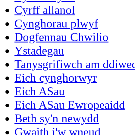
Cyrff allanol
Cynghorau plwyf
Dogfennau Chwilio
Ystadegau
Tanysgrifiwch am ddiwe
Eich cynghorwyr
Eich ASau
Eich ASau Ewropeaidd
Beth sy'n newydd
Gwaith i'w wneud