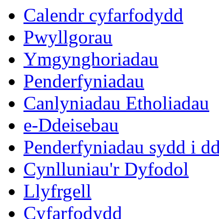
Calendr cyfarfodydd
Pwyllgorau
Ymgynghoriadau
Penderfyniadau
Canlyniadau Etholiadau
e-Ddeisebau
Penderfyniadau sydd i d
Cynlluniau'r Dyfodol
Llyfrgell
Cyfarfodydd