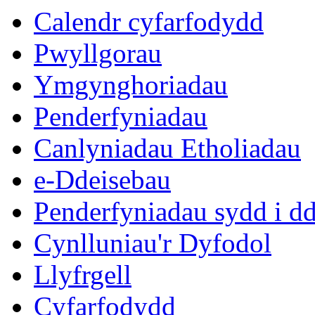
Calendr cyfarfodydd
Pwyllgorau
Ymgynghoriadau
Penderfyniadau
Canlyniadau Etholiadau
e-Ddeisebau
Penderfyniadau sydd i d
Cynlluniau'r Dyfodol
Llyfrgell
Cyfarfodydd