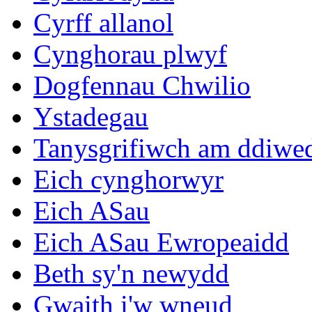
Cyrff allanol
Cynghorau plwyf
Dogfennau Chwilio
Ystadegau
Tanysgrifiwch am ddiwe
Eich cynghorwyr
Eich ASau
Eich ASau Ewropeaidd
Beth sy'n newydd
Gwaith i'w wneud