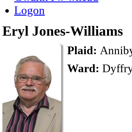
Logon
Eryl Jones-Williams
Plaid:
Annib
Ward:
Dyffr