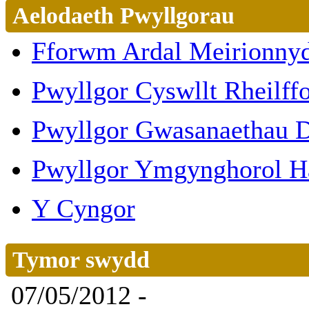
Aelodaeth Pwyllgorau
Fforwm Ardal Meirionny
Pwyllgor Cyswllt Rheilff
Pwyllgor Gwasanaethau D
Pwyllgor Ymgynghorol 
Y Cyngor
Tymor swydd
07/05/2012 -