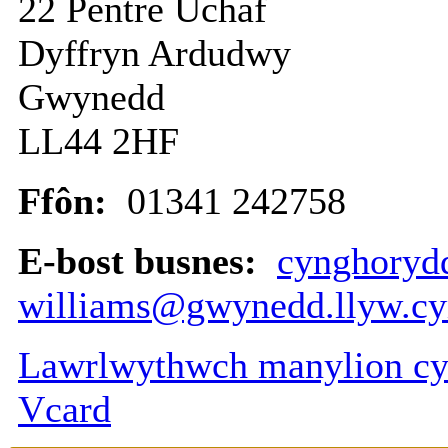
22 Pentre Uchaf
Dyffryn Ardudwy
Gwynedd
LL44 2HF
Ffôn:
01341 242758
E-bost busnes:
cynghorydd
williams@gwynedd.llyw.c
Lawrlwythwch manylion cys
Vcard