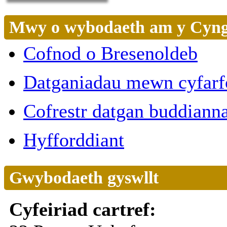
Mwy o wybodaeth am y Cyn
Cofnod o Bresenoldeb
Datganiadau mewn cyfar
Cofrestr datgan buddiann
Hyfforddiant
Gwybodaeth gyswllt
Cyfeiriad cartref: