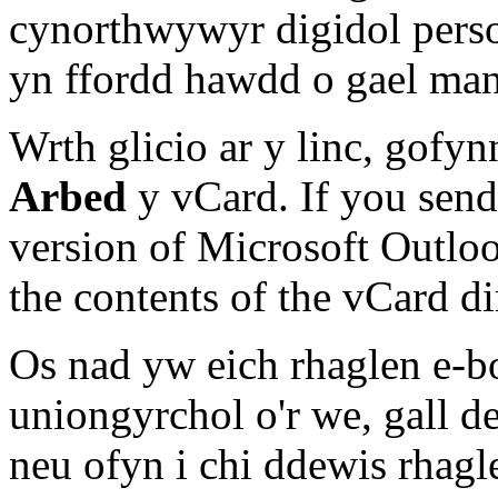
cynorthwywyr digidol perso
yn ffordd hawdd o gael man
Wrth glicio ar y linc, gofynni
Arbed
y vCard. If you send
version of Microsoft Outlo
the contents of the vCard d
Os nad yw eich rhaglen e-b
uniongyrchol o'r we, gall 
neu ofyn i chi ddewis rhagle