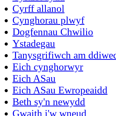
Cyrff allanol
Cynghorau plwyf
Dogfennau Chwilio
Ystadegau
Tanysgrifiwch am ddiwe
Eich cynghorwyr
Eich ASau
Eich ASau Ewropeaidd
Beth sy'n newydd
Gwaith i'w wneud