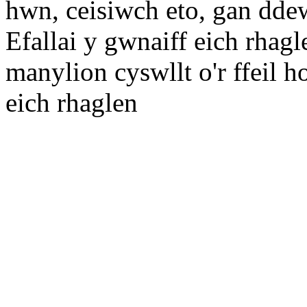
hwn, ceisiwch eto, gan dde
Efallai y gwnaiff eich rhagl
manylion cyswllt o'r ffeil h
eich rhaglen