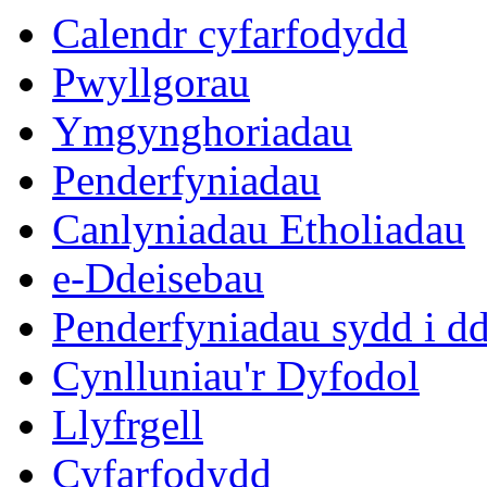
Calendr cyfarfodydd
Pwyllgorau
Ymgynghoriadau
Penderfyniadau
Canlyniadau Etholiadau
e-Ddeisebau
Penderfyniadau sydd i d
Cynlluniau'r Dyfodol
Llyfrgell
Cyfarfodydd