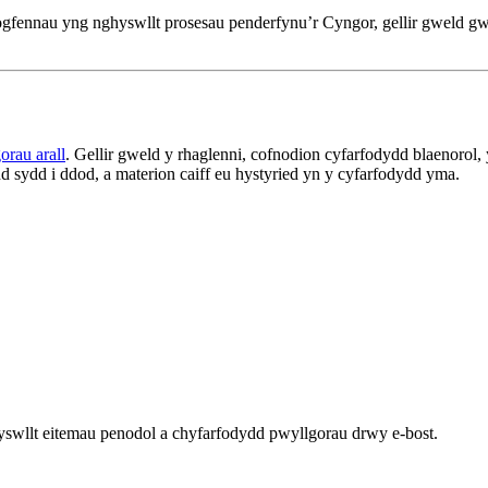
dogfennau yng nghyswllt prosesau penderfynu’r Cyngor, gellir gweld 
rau arall
. Gellir gweld y rhaglenni, cofnodion cyfarfodydd blaenorol
 sydd i ddod, a materion caiff eu hystyried yn y cyfarfodydd yma.
swllt eitemau penodol a chyfarfodydd pwyllgorau drwy e-bost.