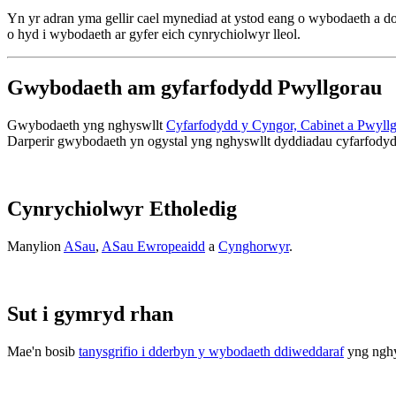
Yn yr adran yma gellir cael mynediad at ystod eang o wybodaeth a 
o hyd i wybodaeth ar gyfer eich cynrychiolwyr lleol.
Gwybodaeth am gyfarfodydd Pwyllgorau
Gwybodaeth yng nghyswllt
Cyfarfodydd y Cyngor, Cabinet a Pwyllgo
Darperir gwybodaeth yn ogystal yng nghyswllt dyddiadau cyfarfodydd
Cynrychiolwyr Etholedig
Manylion
ASau
,
ASau Ewropeaidd
a
Cynghorwyr
.
Sut i gymryd rhan
Mae'n bosib
tanysgrifio i dderbyn y wybodaeth ddiweddaraf
yng nghy