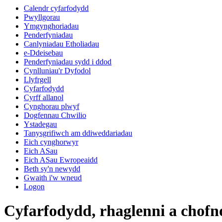
Calendr cyfarfodydd
Pwyllgorau
Ymgynghoriadau
Penderfyniadau
Canlyniadau Etholiadau
e-Ddeisebau
Penderfyniadau sydd i ddod
Cynlluniau'r Dyfodol
Llyfrgell
Cyfarfodydd
Cyrff allanol
Cynghorau plwyf
Dogfennau Chwilio
Ystadegau
Tanysgrifiwch am ddiweddariadau
Eich cynghorwyr
Eich ASau
Eich ASau Ewropeaidd
Beth sy'n newydd
Gwaith i'w wneud
Logon
Cyfarfodydd, rhaglenni a chofn