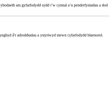
gwybodaeth am gyfarfodydd sydd i’w cynnal a’u penderfyniadau a dod
, ynghyd â'r adroddiadau a ystyriwyd mewn cyfarfodydd blaenorol.